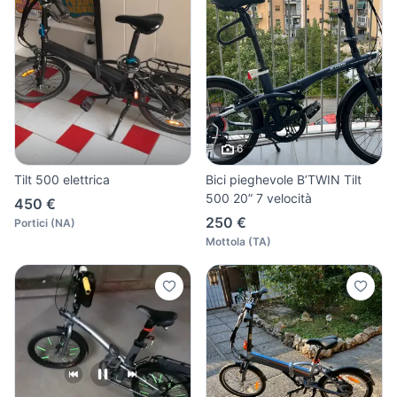
6
Tilt 500 elettrica
Bici pieghevole B’TWIN Tilt
500 20” 7 velocità
450 €
250 €
Portici
(
NA
)
Mottola
(
TA
)