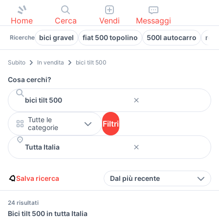
Home
Cerca
Vendi
Messaggi
bici gravel
fiat 500 topolino
500l autocarro
rou
Ricerche
Subito
In vendita
bici tilt 500
Cosa cerchi?
Tutte le
Filtri
categorie
Salva ricerca
Dal più recente
24 risultati
Bici tilt 500 in tutta Italia