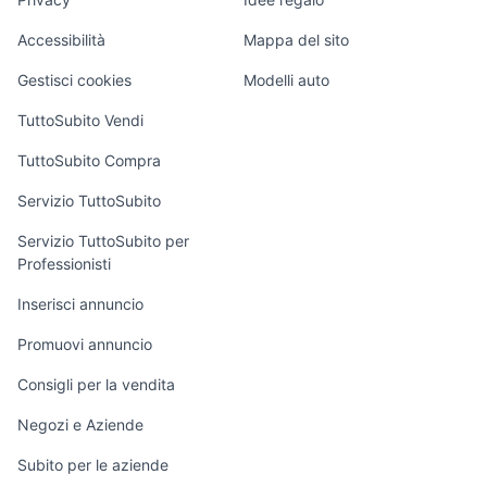
xr 600
annunci genova
Garage e box
Caravan e Camper
Accessibilità
Mappa del sito
Loft, mansarde e
Veicoli commerciali
altro
Gestisci cookies
Modelli auto
Case vacanza
TuttoSubito Vendi
Uffici e Locali
TuttoSubito Compra
commerciali
Servizio TuttoSubito
elettronica
per la casa e la
sports e hobby
Servizio TuttoSubito per
persona
Professionisti
Informatica
Animali
Arredamento e
Inserisci annuncio
Console e
Accessori per
Casalinghi
Videogiochi
animali
Promuovi annuncio
Elettrodomestici
Audio/Video
Musica e Film
Consigli per la vendita
Giardino e Fai da
Fotografia
Libri e Riviste
te
Negozi e Aziende
Telefonia
Strumenti Musicali
Abbigliamento e
Subito per le aziende
Accessori