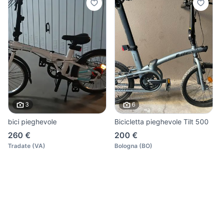
3
6
bici pieghevole
Bicicletta pieghevole Tilt 500
260 €
200 €
Tradate
(
VA
)
Bologna
(
BO
)