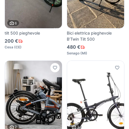
6
tilt 500 pieghevole
Bici elettrica pieghevole
B’Twin Tilt 500
200 €
480 €
Cesa
(
CE
)
Senago
(
MI
)
2
3