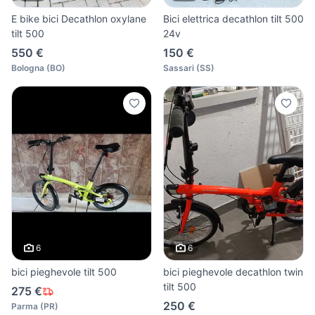
E bike bici Decathlon oxylane
Bici elettrica decathlon tilt 500
tilt 500
24v
550 €
150 €
Bologna
(
BO
)
Sassari
(
SS
)
6
6
bici pieghevole tilt 500
bici pieghevole decathlon twin
tilt 500
275 €
250 €
Parma
(
PR
)