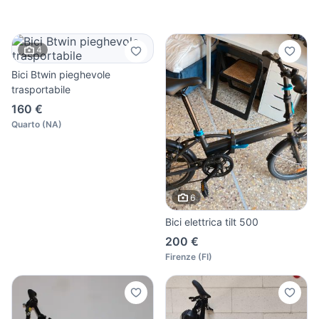
4
Bici Btwin pieghevole
trasportabile
160 €
Quarto
(
NA
)
6
Bici elettrica tilt 500
200 €
Firenze
(
FI
)