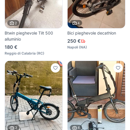
2
4
Btwin pieghevole Tilt 500
Bici pieghevole decathlon
alluminio
250 €
180 €
Napoli
(
NA
)
Reggio di Calabria
(
RC
)
3
4