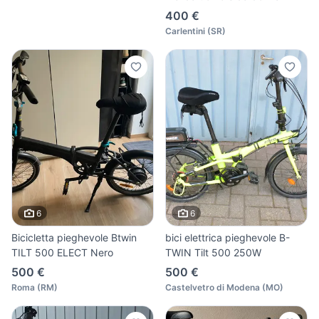
400 €
Carlentini
(
SR
)
6
6
Bicicletta pieghevole Btwin
bici elettrica pieghevole B-
TILT 500 ELECT Nero
TWIN Tilt 500 250W
500 €
500 €
Roma
(
RM
)
Castelvetro di Modena
(
MO
)