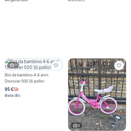
3
Bici da bambino 4-6 anni
Discover 500 16 pollici
95 €
Biella
(
BI
)
6