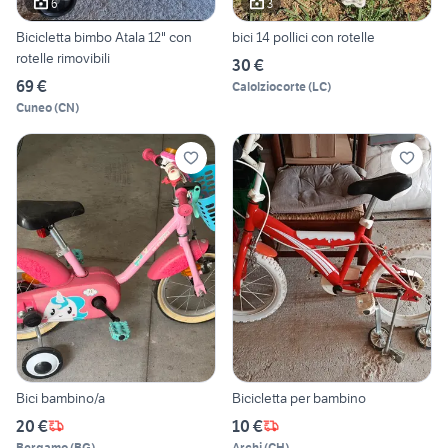
6
3
Bicicletta bimbo Atala 12" con
bici 14 pollici con rotelle
rotelle rimovibili
30 €
69 €
Calolziocorte
(
LC
)
Cuneo
(
CN
)
Bici bambino/a
Bicicletta per bambino
20 €
10 €
Bergamo
(
BG
)
Archi
(
CH
)