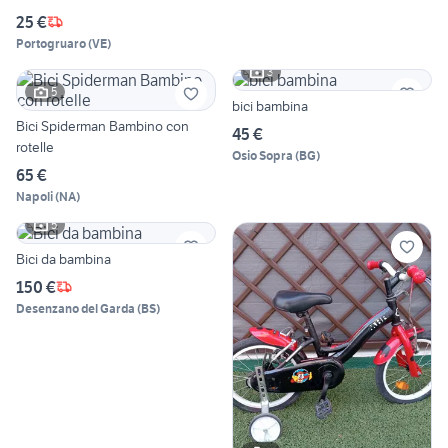
25 €
Portogruaro
(
VE
)
3
5
bici bambina
Bici Spiderman Bambino con
45 €
rotelle
Osio Sopra
(
BG
)
65 €
Napoli
(
NA
)
5
Bici da bambina
150 €
Desenzano del Garda
(
BS
)