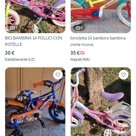
3
6
BICI BAMBINA 14 POLLICI CON
bicicletta 14 bambino bambina
ROTELLE
come nuova
30 €
35 €
Calolziocorte
(
LC
)
Napoli
(
NA
)