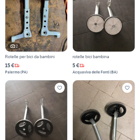
2
Rotelle per bici da bambini
rotelle bici bambina
15 €
5 €
Palermo
(
PA
)
Acquaviva delle Fonti
(
BA
)