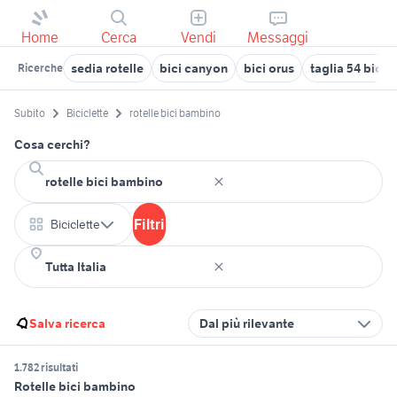
Home
Cerca
Vendi
Messaggi
sedia rotelle
bici canyon
bici orus
taglia 54 bici 
Ricerche
Subito
Biciclette
rotelle bici bambino
Cosa cerchi?
Filtri
Biciclette
Salva ricerca
Dal più rilevante
1.782 risultati
Rotelle bici bambino