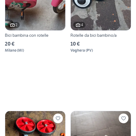
2
4
Bici bambina con rotelle
Rotelle da bici bambino/a
20 €
10 €
Milano
(
MI
)
Voghera
(
PV
)