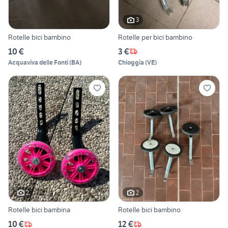
3
Rotelle bici bambino
Rotelle per bici bambino
10 €
3 €
Acquaviva delle Fonti
(
BA
)
Chioggia
(
VE
)
2
2
Rotelle bici bambina
Rotelle bici bambino
10 €
12 €