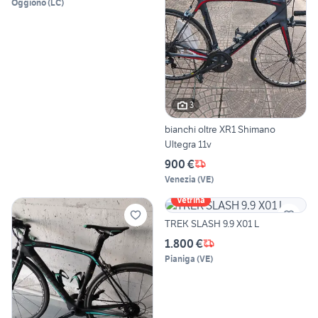
Oggiono
(
LC
)
3
bianchi oltre XR1 Shimano
Ultegra 11v
900 €
Venezia
(
VE
)
Vetrina
TREK SLASH 9.9 X01 L
1.800 €
Pianiga
(
VE
)