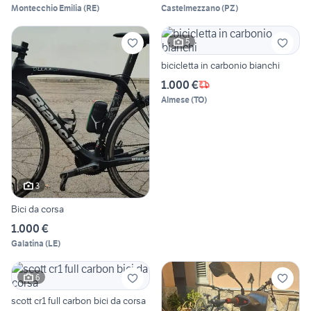
Montecchio Emilia
(
RE
)
Castelmezzano
(
PZ
)
5
bicicletta in carbonio bianchi
1.000 €
Almese
(
TO
)
3
Bici da corsa
1.000 €
Galatina
(
LE
)
6
scott cr1 full carbon bici da corsa