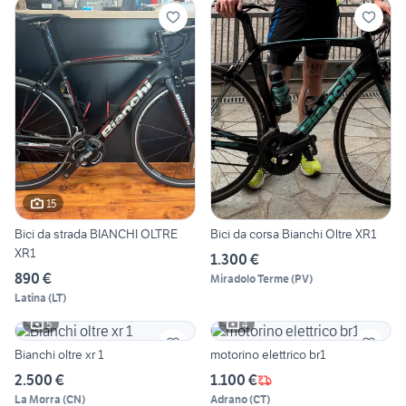
15
Bici da strada BIANCHI OLTRE
Bici da corsa Bianchi Oltre XR1
XR1
1.300 €
890 €
Miradolo Terme
(
PV
)
Latina
(
LT
)
5
4
Bianchi oltre xr 1
motorino elettrico br1
2.500 €
1.100 €
La Morra
(
CN
)
Adrano
(
CT
)