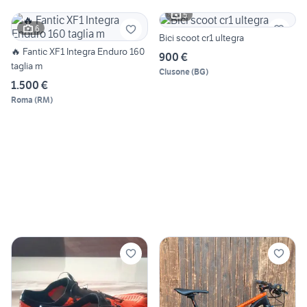
5
6
Bici scoot cr1 ultegra
🔥 Fantic XF1 Integra Enduro 160
900 €
taglia m
Clusone
(
BG
)
1.500 €
Roma
(
RM
)