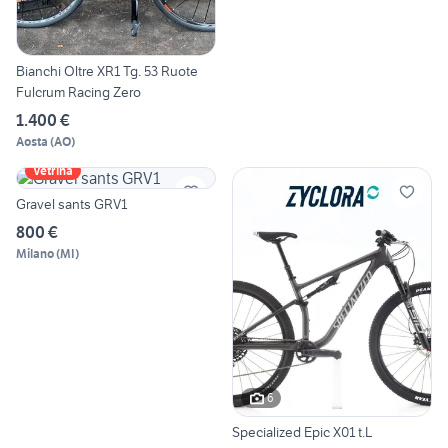
Bianchi Oltre XR1 Tg. 53 Ruote
Fulcrum Racing Zero
1.400 €
Aosta
(
AO
)
Vetrina
Gravel sants GRV1
800 €
Milano
(
MI
)
6
Specialized Epic X01 t.L