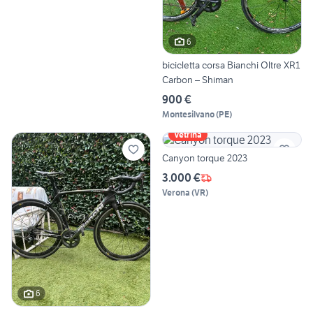
6
bicicletta corsa Bianchi Oltre XR1
Carbon – Shiman
900 €
Montesilvano
(
PE
)
Vetrina
Canyon torque 2023
3.000 €
Verona
(
VR
)
6