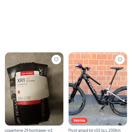
Vetrina
copertone 29 bontrager xr1
Pivot ampd kit x01 tg L 200km