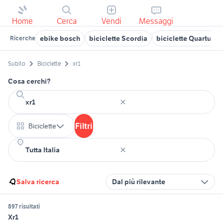
Home
Cerca
Vendi
Messaggi
ebike bosch
biciclette Scordia
biciclette Quartu Sa
Ricerche
Subito
Biciclette
xr1
Cosa cerchi?
Filtri
Biciclette
Salva ricerca
Dal più rilevante
897 risultati
Xr1