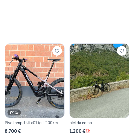
13
Pivot ampd kit x01 tg L 200km
bici da corsa
8.700 €
1.200 €