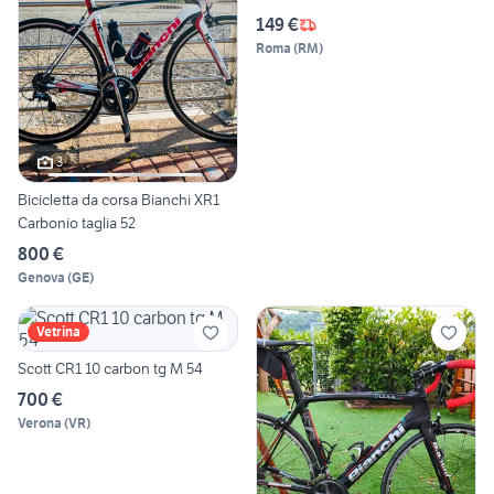
149 €
Roma
(
RM
)
3
Bicicletta da corsa Bianchi XR1
Carbonio taglia 52
800 €
Genova
(
GE
)
Vetrina
Scott CR1 10 carbon tg M 54
700 €
Verona
(
VR
)