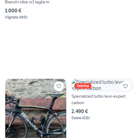
Bianchi oltre xr1 taglia m
1.000 €
Vignola
(
MO
)
Vetrina
Specialized turbo levo expert
carbon
2.490 €
Como
(
CO
)