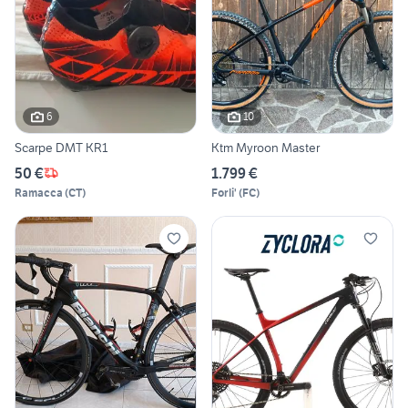
6
10
Scarpe DMT KR1
Ktm Myroon Master
50 €
1.799 €
Ramacca
(
CT
)
Forli'
(
FC
)