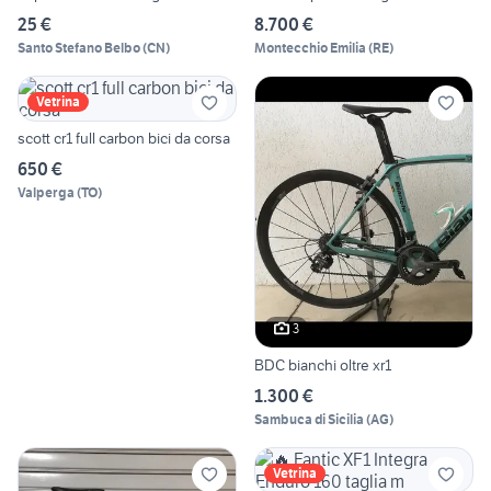
25 €
8.700 €
Santo Stefano Belbo
(
CN
)
Montecchio Emilia
(
RE
)
Vetrina
scott cr1 full carbon bici da corsa
650 €
Valperga
(
TO
)
3
BDC bianchi oltre xr1
1.300 €
Sambuca di Sicilia
(
AG
)
Vetrina