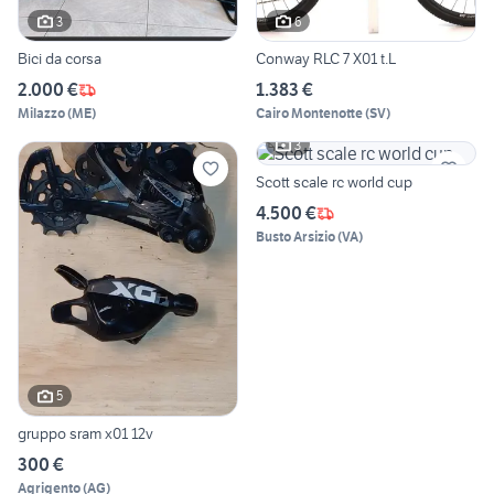
3
6
Bici da corsa
Conway RLC 7 X01 t.L
2.000 €
1.383 €
Milazzo
(
ME
)
Cairo Montenotte
(
SV
)
3
Scott scale rc world cup
4.500 €
Busto Arsizio
(
VA
)
5
gruppo sram x01 12v
300 €
Agrigento
(
AG
)