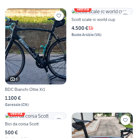
Vetrina
Scott scale rc world cup
4.500 €
Busto Arsizio
(
VA
)
6
BDC Bianchi Oltre Xr1
1.100 €
Garessio
(
CN
)
Vetrina
Bici da corsa Scott
500 €