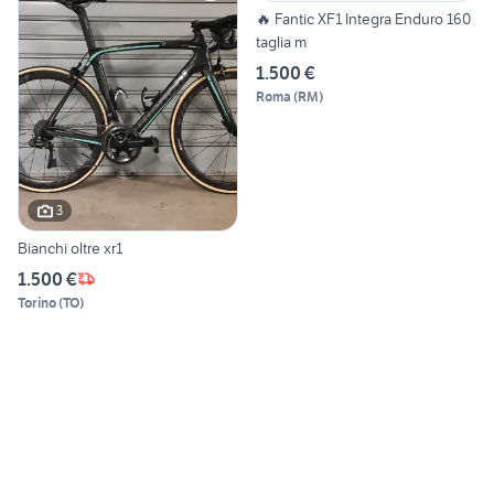
🔥 Fantic XF1 Integra Enduro 160
taglia m
1.500 €
Roma
(
RM
)
3
Bianchi oltre xr1
1.500 €
Torino
(
TO
)