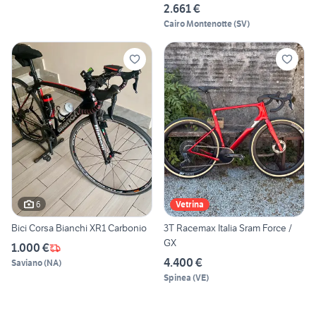
2.661 €
Cairo Montenotte
(
SV
)
6
Vetrina
Bici Corsa Bianchi XR1 Carbonio
3T Racemax Italia Sram Force /
GX
1.000 €
4.400 €
Saviano
(
NA
)
Spinea
(
VE
)