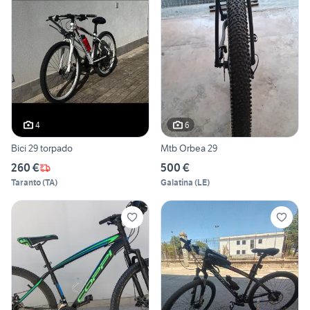
4
6
Bici 29 torpado
Mtb Orbea 29
260 €
500 €
Taranto
(
TA
)
Galatina
(
LE
)