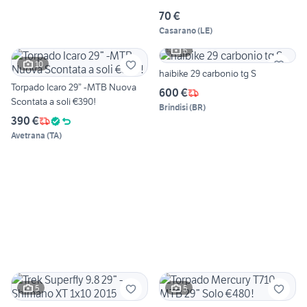
70 €
Casarano
(
LE
)
6
10
haibike 29 carbonio tg S
Torpado Icaro 29” -MTB Nuova
600 €
Scontata a soli €390!
Brindisi
(
BR
)
390 €
Avetrana
(
TA
)
5
5