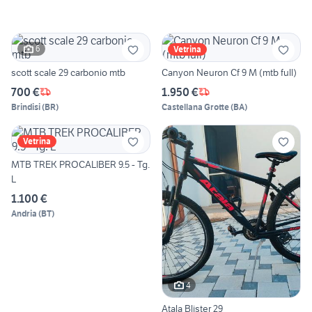
6
Vetrina
scott scale 29 carbonio mtb
Canyon Neuron Cf 9 M (mtb full)
700 €
1.950 €
Brindisi
(
BR
)
Castellana Grotte
(
BA
)
Vetrina
MTB TREK PROCALIBER 9.5 - Tg.
L
1.100 €
Andria
(
BT
)
4
Atala Blister 29