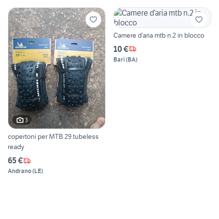
Camere d’aria mtb n.2 in blocco
10 €
Bari
(
BA
)
3
copertoni per MTB 29 tubeless
ready
65 €
Andrano
(
LE
)