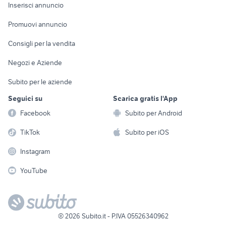
Console e
Accessori per
Casalinghi
Inserisci annuncio
Videogiochi
animali
Elettrodomestici
Promuovi annuncio
Audio/Video
Musica e Film
Giardino e Fai da te
Consigli per la vendita
Fotografia
Libri e Riviste
Abbigliamento e
Negozi e Aziende
Telefonia
Strumenti Musicali
Accessori
Subito per le aziende
Sports
Tutto per i bambini
Seguici su
Scarica gratis l'App
Biciclette
Facebook
Subito per Android
Collezionismo
TikTok
Subito per iOS
Instagram
YouTube
©
2026
Subito.it - P.IVA 05526340962