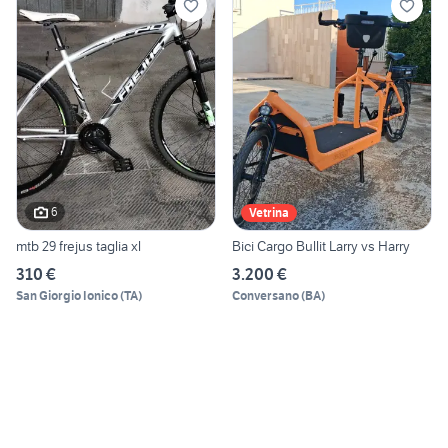
6
Vetrina
mtb 29 frejus taglia xl
Bici Cargo Bullit Larry vs Harry
310 €
3.200 €
San Giorgio Ionico
(
TA
)
Conversano
(
BA
)