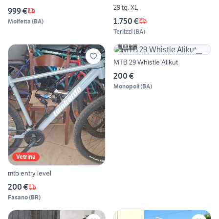
29 tg. XL
999 €
1.750 €
Molfetta
(
BA
)
Terlizzi
(
BA
)
5
MTB 29 Whistle Alikut
200 €
Monopoli
(
BA
)
Vetrina
mtb entry level
200 €
Fasano
(
BR
)