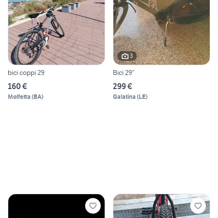
3
bici coppi 29
Bici 29”
160 €
299 €
Molfetta
(
BA
)
Galatina
(
LE
)