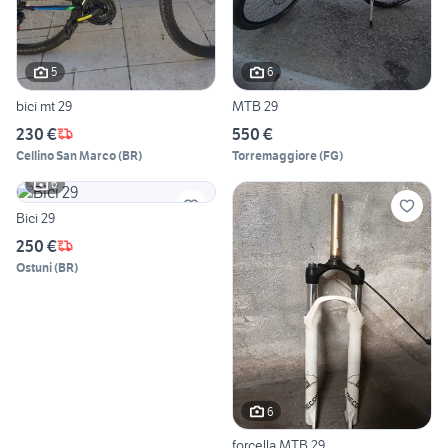
5
6
bici mt 29
MTB 29
230 €
550 €
Cellino San Marco
(
BR
)
Torremaggiore
(
FG
)
6
Bici 29
250 €
Ostuni
(
BR
)
6
forcella MTB 29