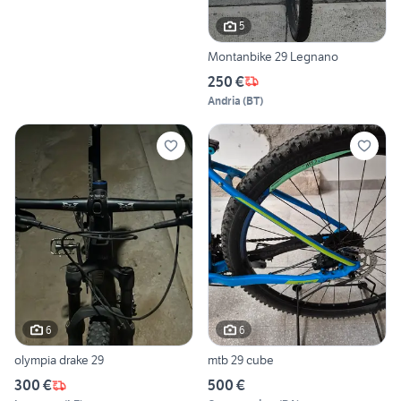
5
Montanbike 29 Legnano
250 €
Andria
(
BT
)
6
6
olympia drake 29
mtb 29 cube
300 €
500 €