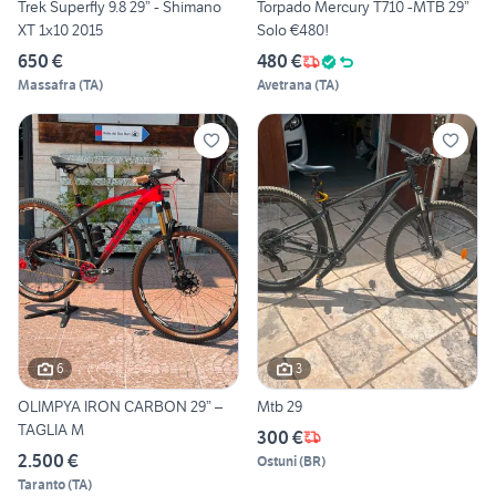
Trek Superfly 9.8 29” - Shimano
Torpado Mercury T710 -MTB 29”
XT 1x10 2015
Solo €480!
650 €
480 €
Massafra
(
TA
)
Avetrana
(
TA
)
6
3
OLIMPYA IRON CARBON 29” –
Mtb 29
TAGLIA M
300 €
2.500 €
Ostuni
(
BR
)
Taranto
(
TA
)