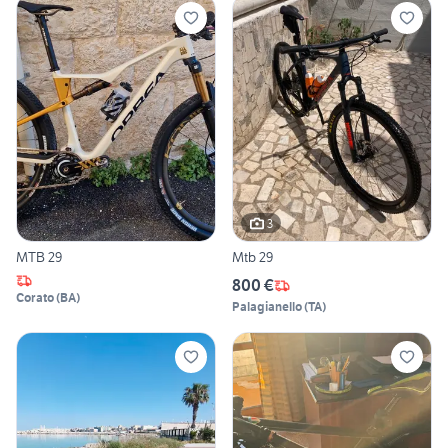
3
MTB 29
Mtb 29
800 €
Corato
(
BA
)
Palagianello
(
TA
)