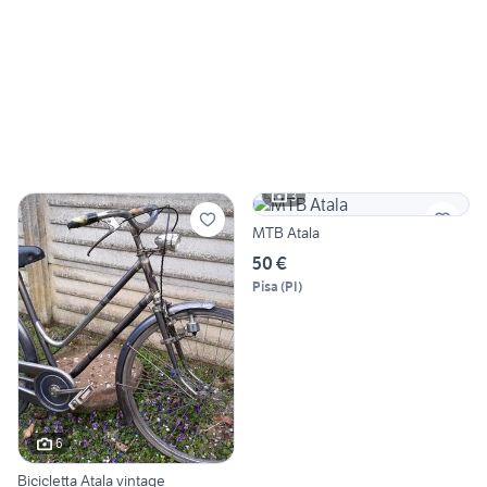
3
MTB Atala
50 €
Pisa
(
PI
)
6
Bicicletta Atala vintage