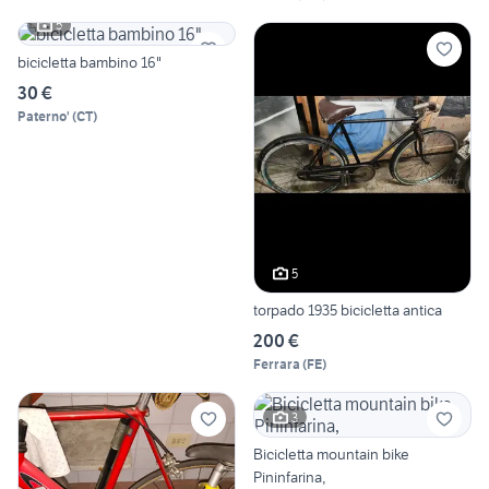
5
bicicletta bambino 16"
30 €
Paterno'
(
CT
)
5
torpado 1935 bicicletta antica
200 €
Ferrara
(
FE
)
3
Bicicletta mountain bike
Pininfarina,