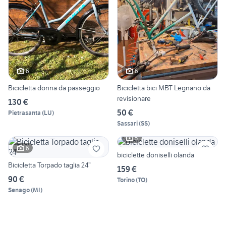
6
6
Bicicletta donna da passeggio
Bicicletta bici MBT Legnano da
revisionare
130 €
50 €
Pietrasanta
(
LU
)
Sassari
(
SS
)
5
6
biciclette doniselli olanda
Bicicletta Torpado taglia 24”
159 €
90 €
Torino
(
TO
)
Senago
(
MI
)