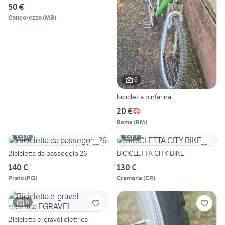
50 €
Concorezzo
(
MB
)
6
bicicletta pinfarina
20 €
Roma
(
RM
)
6
3
Bicicletta da passeggio 26
BICICLETTA CITY BIKE
140 €
130 €
Prato
(
PO
)
Cremona
(
CR
)
6
Bicicletta e-gravel elettrica