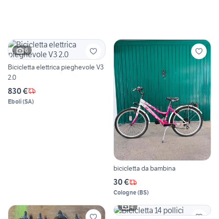
6
Bicicletta elettrica pieghevole V3
2.0
830 €
Eboli
(
SA
)
bicicletta da bambina
30 €
Cologne
(
BS
)
4