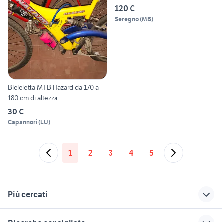
120 €
Seregno
(
MB
)
Bicicletta MTB Hazard da 170 a
180 cm di altezza
30 €
Capannori
(
LU
)
1
2
3
4
5
Più cercati
Correlati
Richerche simili
Suggerimenti