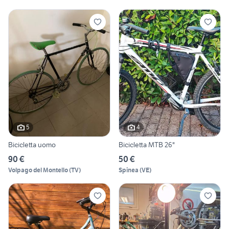
5
4
Bicicletta uomo
Bicicletta MTB 26"
90 €
50 €
Volpago del Montello
(
TV
)
Spinea
(
VE
)