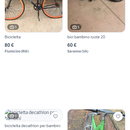
5
5
Bicicletta
bici bambino ruote 20
80 €
60 €
Fiumicino
(
RM
)
Saronno
(
VA
)
3
bicicletta decathlon per bambini