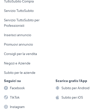
TuttoSubito Compra
commerciali
Servizio TuttoSubito
elettronica
per la casa e la
sports e hobby
Servizio TuttoSubito per
persona
Informatica
Animali
Professionisti
Arredamento e
Console e
Accessori per
Casalinghi
Inserisci annuncio
Videogiochi
animali
Elettrodomestici
Promuovi annuncio
Audio/Video
Musica e Film
Giardino e Fai da te
Consigli per la vendita
Fotografia
Libri e Riviste
Abbigliamento e
Negozi e Aziende
Telefonia
Strumenti Musicali
Accessori
Subito per le aziende
Sports
Tutto per i bambini
Seguici su
Scarica gratis l'App
Biciclette
Facebook
Subito per Android
Collezionismo
TikTok
Subito per iOS
Instagram