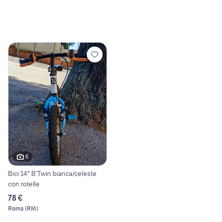
6
Bici 14" B’Twin bianca/celeste
con rotelle
78 €
Roma
(
RM
)