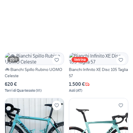
8
Vetrina
🚲 Bianchi Spillo Rubino UOMO
Bianchi Infinito XE Disc 105 Taglia
Celeste
57
620 €
1.500 €
Torri di Quartesolo
(
VI
)
Asti
(
AT
)