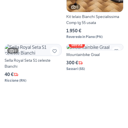
6
Kit telaio Bianchi Specialissima
Comp tg 55 usata
1.950 €
Roveredo in Piano
(
PN
)
Vetrina
6
Mountainbike Graal
Sella Royal Seta S1 celeste
300 €
Bianchi
Sassari
(
SS
)
40 €
Riccione
(
RN
)