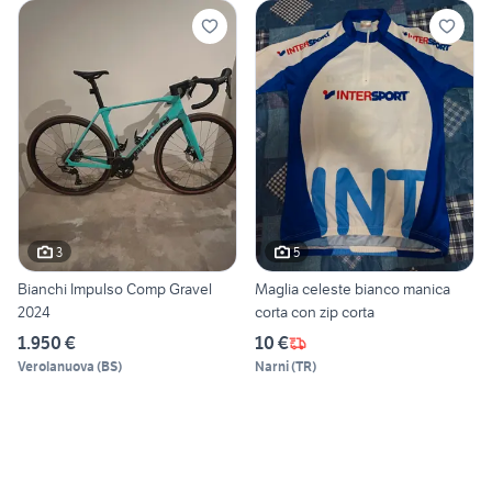
3
5
Bianchi Impulso Comp Gravel
Maglia celeste bianco manica
2024
corta con zip corta
1.950 €
10 €
Verolanuova
(
BS
)
Narni
(
TR
)