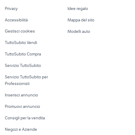
Nautica
lavoro
lupo cecoslovacco cucciolo
gallina araucana animali
Privacy
Idee regalo
Garage e box
Caravan e Camper
Accessibilità
Mappa del sito
Loft, mansarde e
Veicoli commerciali
altro
Gestisci cookies
Modelli auto
Case vacanza
TuttoSubito Vendi
Uffici e Locali
TuttoSubito Compra
commerciali
Servizio TuttoSubito
elettronica
per la casa e la
sports e hobby
Servizio TuttoSubito per
persona
Informatica
Animali
Professionisti
Arredamento e
Console e
Accessori per
Casalinghi
Inserisci annuncio
Videogiochi
animali
Elettrodomestici
Promuovi annuncio
Audio/Video
Musica e Film
Giardino e Fai da te
Consigli per la vendita
Fotografia
Libri e Riviste
Abbigliamento e
Negozi e Aziende
Telefonia
Strumenti Musicali
Accessori