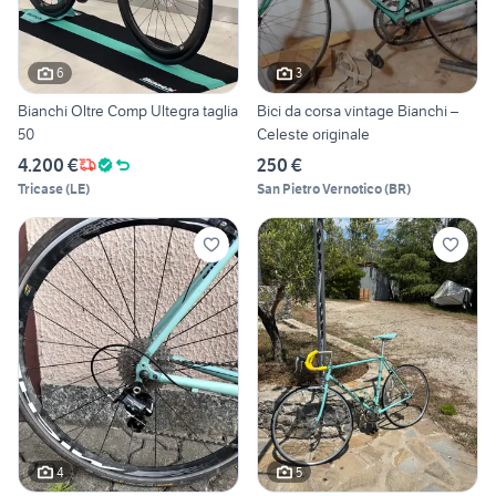
6
3
Bianchi Oltre Comp Ultegra taglia
Bici da corsa vintage Bianchi –
50
Celeste originale
4.200 €
250 €
Tricase
(
LE
)
San Pietro Vernotico
(
BR
)
4
5