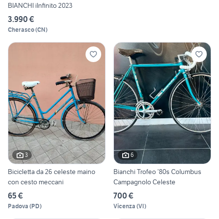
BIANCHI iInfinito 2023
3.990 €
Cherasco
(
CN
)
3
6
Bicicletta da 26 celeste maino
Bianchi Trofeo ’80s Columbus
con cesto meccani
Campagnolo Celeste
65 €
700 €
Padova
(
PD
)
Vicenza
(
VI
)