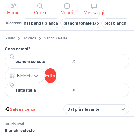
Home
Cerca
Vendi
Messaggi
fiat panda bianca
bianchi tonale 175
bici bianchi vi
Ricerche
Subito
Biciclette
bianchi celeste
Cosa cerchi?
Filtri
Biciclette
Salva ricerca
Dal più rilevante
307 risultati
Bianchi celeste