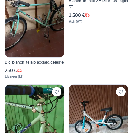
Bianchi Infinito XE Disc 105 Taglia
57
1.500 €
Asti
(
AT
)
Bici bianchi telaio acciaio/celeste
250 €
Livorno
(
LI
)