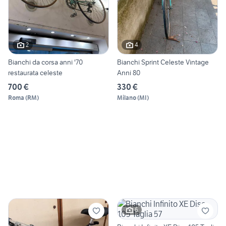
2
4
Bianchi da corsa anni '70
Bianchi Sprint Celeste Vintage
restaurata celeste
Anni 80
700 €
330 €
Roma
(
RM
)
Milano
(
MI
)
6