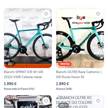
7
Vetrina
Bianchi SPRINT ICR SH 105
Bianchi OLTRE Race Carbonio |
2X12V V30R Celeste metal
105 Ruota Vision 55
1.990 €
2.890 €
Roveredo in Piano
(
PN
)
Monza
(
MB
)
16