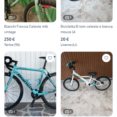
6
4
Bianchi Freccia Celeste mtb
Bicicletta B-twin celeste e bianca
vintage
misura 14
250 €
20 €
Torino
(
TO
)
Livorno
(
LI
)
4
4