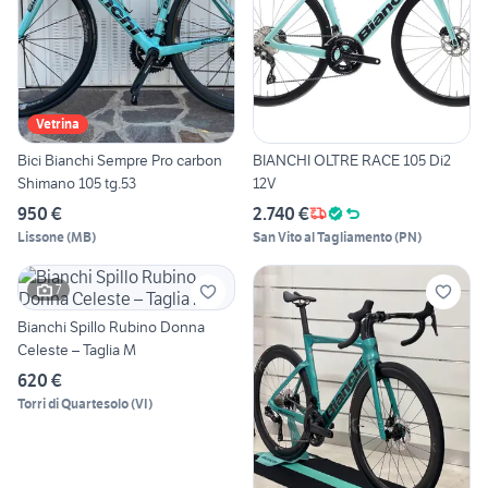
Vetrina
Bici Bianchi Sempre Pro carbon
BIANCHI OLTRE RACE 105 Di2
Shimano 105 tg.53
12V
950 €
2.740 €
Lissone
(
MB
)
San Vito al Tagliamento
(
PN
)
7
Bianchi Spillo Rubino Donna
Celeste – Taglia M
620 €
Torri di Quartesolo
(
VI
)