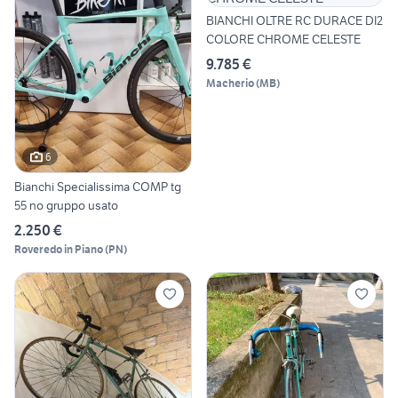
BIANCHI OLTRE RC DURACE DI2
COLORE CHROME CELESTE
9.785 €
Macherio
(
MB
)
6
Bianchi Specialissima COMP tg
55 no gruppo usato
2.250 €
Roveredo in Piano
(
PN
)