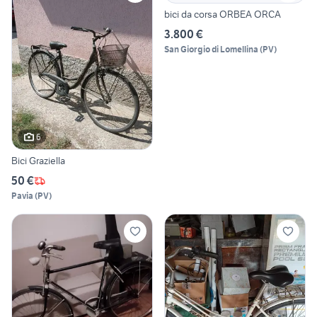
bici da corsa ORBEA ORCA
3.800 €
San Giorgio di Lomellina
(
PV
)
6
Bici Graziella
50 €
Pavia
(
PV
)