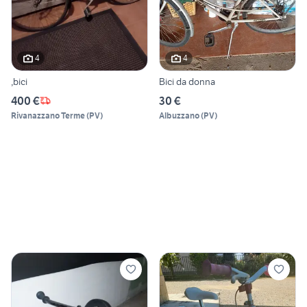
4
4
,bici
Bici da donna
400 €
30 €
Rivanazzano Terme
(
PV
)
Albuzzano
(
PV
)