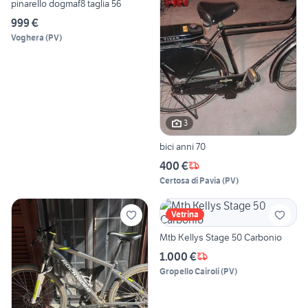
pinarello dogmaf8 taglia 56
999 €
Voghera
(
PV
)
3
bici anni 70
400 €
Certosa di Pavia
(
PV
)
Vetrina
Mtb Kellys Stage 50 Carbonio
1.000 €
Gropello Cairoli
(
PV
)