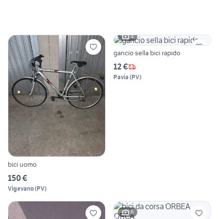
4
gancio sella bici rapido
12 €
Pavia
(
PV
)
bici uomo
150 €
Vigevano
(
PV
)
6