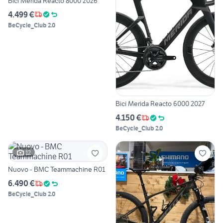
Bici Merida Reacto 8000 2026
4.499 €
BeCycle_Club 2.0
Bici Merida Reacto 6000 2027
4.150 €
BeCycle_Club 2.0
12
Nuovo - BMC Teammachine R01
6.490 €
BeCycle_Club 2.0