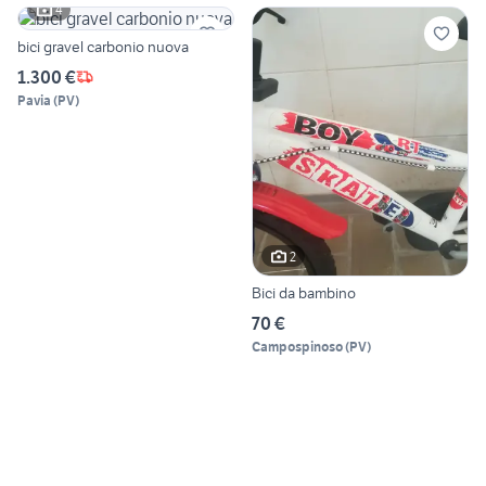
4
bici gravel carbonio nuova
1.300 €
Pavia
(
PV
)
2
Bici da bambino
70 €
Campospinoso
(
PV
)