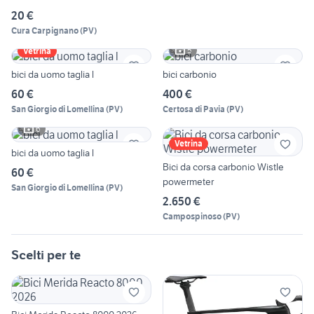
20 €
Cura Carpignano
(
PV
)
5
Vetrina
bici da uomo taglia l
bici carbonio
60 €
400 €
San Giorgio di Lomellina
(
PV
)
Certosa di Pavia
(
PV
)
6
Vetrina
bici da uomo taglia l
Bici da corsa carbonio Wistle
60 €
powermeter
San Giorgio di Lomellina
(
PV
)
2.650 €
Campospinoso
(
PV
)
Scelti per te