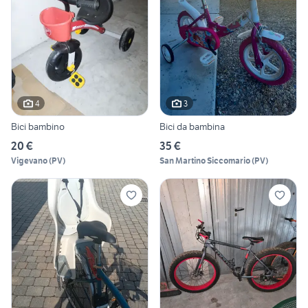
4
3
Bici bambino
Bici da bambina
20 €
35 €
Vigevano
(
PV
)
San Martino Siccomario
(
PV
)