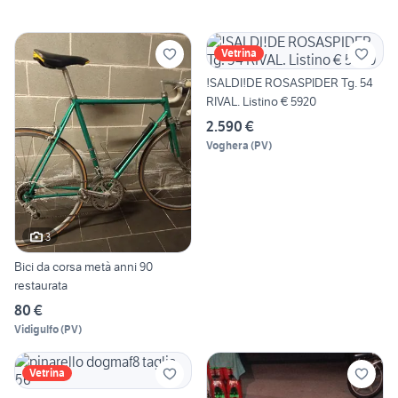
Vetrina
!SALDI!DE ROSASPIDER Tg. 54
RIVAL. Listino € 5920
2.590 €
Voghera
(
PV
)
3
Bici da corsa metà anni 90
restaurata
80 €
Vidigulfo
(
PV
)
Vetrina