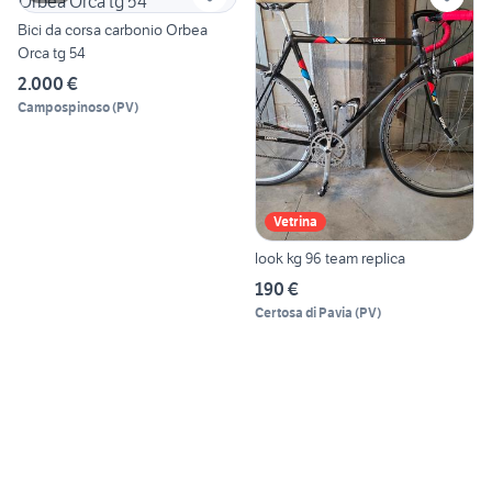
Bici da corsa carbonio Orbea
Orca tg 54
2.000 €
Campospinoso
(
PV
)
Vetrina
look kg 96 team replica
190 €
Certosa di Pavia
(
PV
)