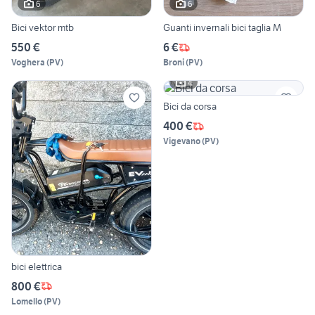
6
6
Bici vektor mtb
Guanti invernali bici taglia M
550 €
6 €
Voghera
(
PV
)
Broni
(
PV
)
4
Bici da corsa
400 €
Vigevano
(
PV
)
bici elettrica
800 €
Lomello
(
PV
)