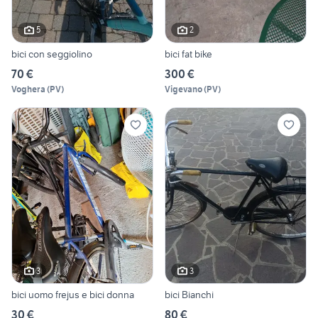
5
2
bici con seggiolino
bici fat bike
70 €
300 €
Voghera
(
PV
)
Vigevano
(
PV
)
3
3
bici uomo frejus e bici donna
bici Bianchi
30 €
80 €