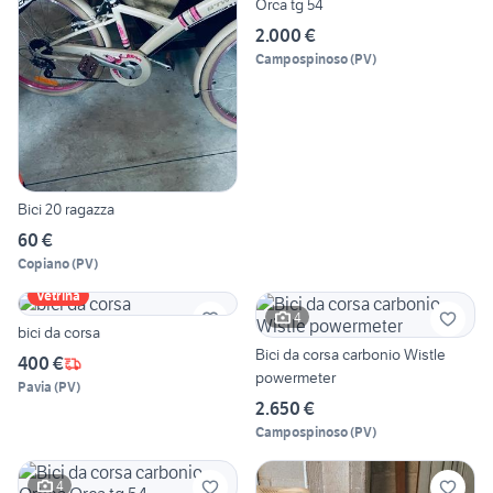
Orca tg 54
2.000 €
Campospinoso
(
PV
)
Bici 20 ragazza
60 €
Copiano
(
PV
)
Vetrina
4
bici da corsa
Bici da corsa carbonio Wistle
400 €
powermeter
Pavia
(
PV
)
2.650 €
Campospinoso
(
PV
)
4