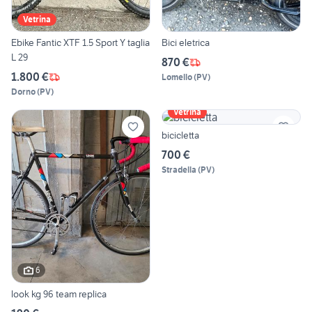
Vetrina
Ebike Fantic XTF 1.5 Sport Y taglia
Bici eletrica
L 29
870 €
1.800 €
Lomello
(
PV
)
Dorno
(
PV
)
Vetrina
bicicletta
700 €
Stradella
(
PV
)
6
look kg 96 team replica