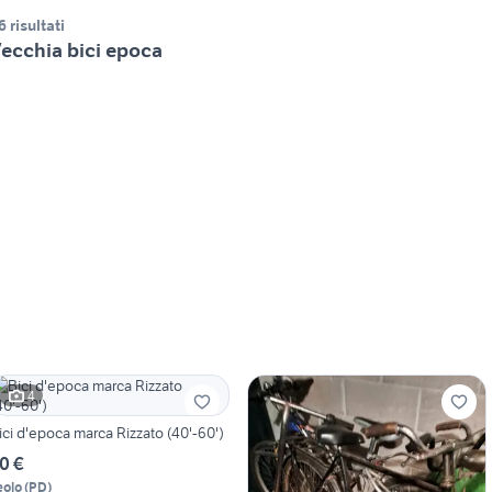
6 risultati
ecchia bici epoca
4
ici d'epoca marca Rizzato (40'-60')
0 €
eolo
(
PD
)