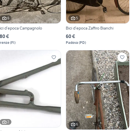
6
5
ici d’epoca Campagnolo
Bici d’epoca Zaffiro Bianchi
80 €
60 €
irenze
(
FI
)
Padova
(
PD
)
2
6