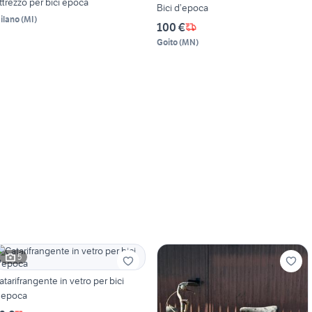
ttrezzo per bici epoca
Bici d’epoca
ilano
(
MI
)
100 €
Goito
(
MN
)
5
atarifrangente in vetro per bici
'epoca