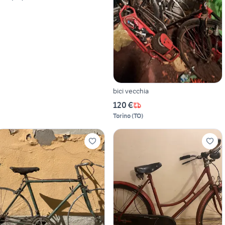
bici vecchia
120 €
Torino
(
TO
)