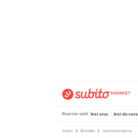
bici orus
bici da cors
Ricerche
simili
Subito
Biciclette
vecchia bici epoca