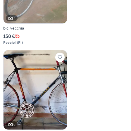
3
bici vecchia
150 €
Peccioli
(
PI
)
6