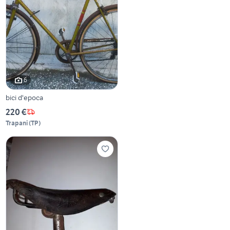
6
bici d'epoca
220 €
Trapani
(
TP
)