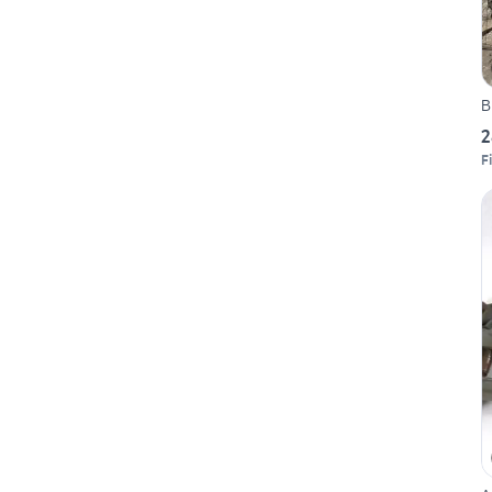
B
2
F