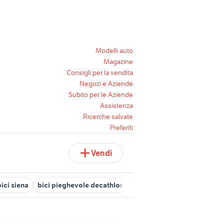
Modelli auto
Magazine
Consigli per la vendita
Negozi e Aziende
Subito per le Aziende
Assistenza
Ricerche salvate
Preferiti
Vendi
bici siena
bici pieghevole decathlon usata
ghiaroni bici
bici b