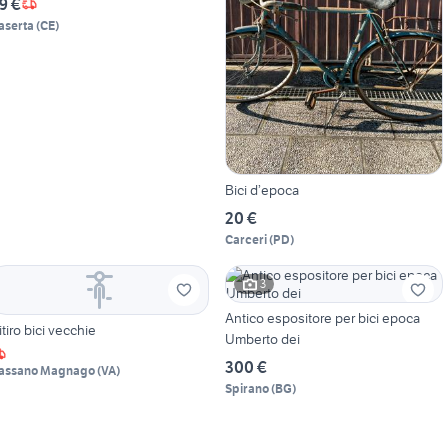
9 €
aserta
(
CE
)
Bici d’epoca
20 €
Carceri
(
PD
)
3
Antico espositore per bici epoca
itiro bici vecchie
Umberto dei
300 €
assano Magnago
(
VA
)
Spirano
(
BG
)