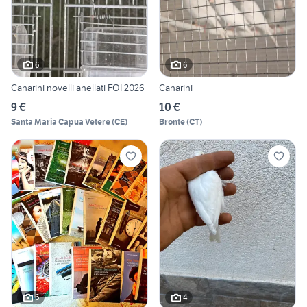
6
6
Canarini novelli anellati FOI 2026
Canarini
9 €
10 €
Santa Maria Capua Vetere
(
CE
)
Bronte
(
CT
)
6
4