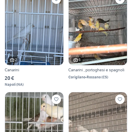
2
6
Canarini
Canarini , portoghesi e spagnoli
Corigliano-Rossano
(
CS
)
20 €
Napoli
(
NA
)