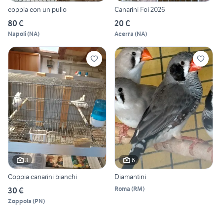
coppia con un pullo
Canarini Foi 2026
80 €
20 €
Napoli
(
NA
)
Acerra
(
NA
)
3
6
Coppia canarini bianchi
Diamantini
Roma
(
RM
)
30 €
Zoppola
(
PN
)