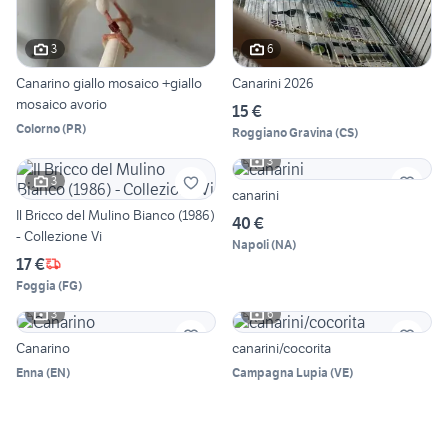
3
6
Canarino giallo mosaico +giallo
Canarini 2026
mosaico avorio
15 €
Colorno
(
PR
)
Roggiano Gravina
(
CS
)
3
3
canarini
Il Bricco del Mulino Bianco (1986)
40 €
- Collezione Vi
Napoli
(
NA
)
17 €
Foggia
(
FG
)
3
6
Canarino
canarini/cocorita
Enna
(
EN
)
Campagna Lupia
(
VE
)