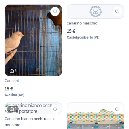
canarino maschio
15 €
Castelgomberto
(
VI
)
6
Canarini
15 €
Avellino
(
AV
)
2
Canarino bianco occhi rossi e
portatore