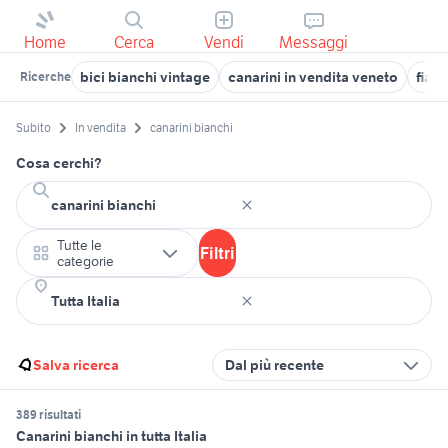
Home
Cerca
Vendi
Messaggi
bici bianchi vintage
canarini in vendita veneto
fiat
Ricerche
Subito
In vendita
canarini bianchi
Cosa cerchi?
Tutte le
Filtri
categorie
Salva ricerca
Dal più recente
389 risultati
Canarini bianchi in tutta Italia