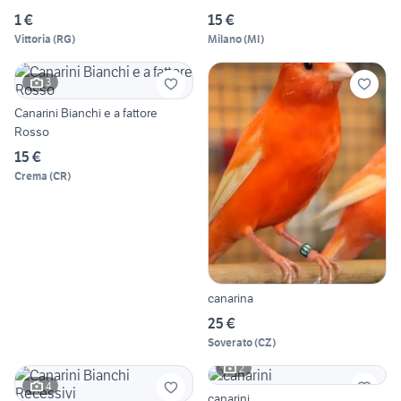
1 €
15 €
Vittoria
(
RG
)
Milano
(
MI
)
3
Canarini Bianchi e a fattore
Rosso
15 €
Crema
(
CR
)
canarina
25 €
Soverato
(
CZ
)
2
4
canarini