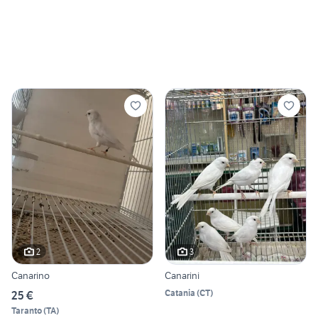
2
3
Canarino
Canarini
Catania
(
CT
)
25 €
Taranto
(
TA
)