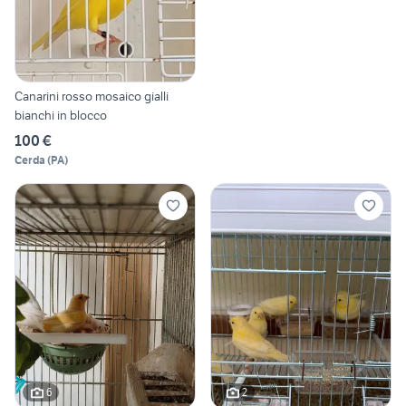
Canarini rosso mosaico gialli
bianchi in blocco
100 €
Cerda
(
PA
)
6
2