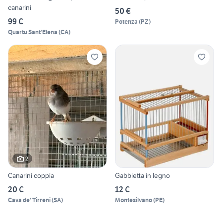
canarini
50 €
99 €
Potenza
(
PZ
)
Quartu Sant'Elena
(
CA
)
2
Canarini coppia
Gabbietta in legno
20 €
12 €
Cava de' Tirreni
(
SA
)
Montesilvano
(
PE
)