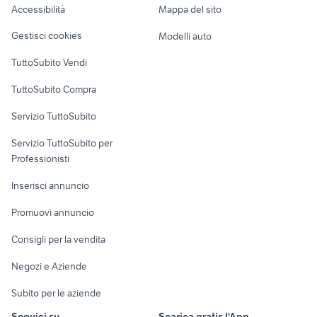
Accessibilità
Mappa del sito
Loft, mansarde e
Veicoli commerciali
altro
Gestisci cookies
Modelli auto
Case vacanza
TuttoSubito Vendi
Uffici e Locali
TuttoSubito Compra
commerciali
Servizio TuttoSubito
elettronica
per la casa e la
sports e hobby
Servizio TuttoSubito per
persona
Informatica
Animali
Professionisti
Arredamento e
Console e
Accessori per
Casalinghi
Inserisci annuncio
Videogiochi
animali
Elettrodomestici
Promuovi annuncio
Audio/Video
Musica e Film
Giardino e Fai da te
Consigli per la vendita
Fotografia
Libri e Riviste
Abbigliamento e
Negozi e Aziende
Telefonia
Strumenti Musicali
Accessori
Subito per le aziende
Sports
Tutto per i bambini
Seguici su
Scarica gratis l'App