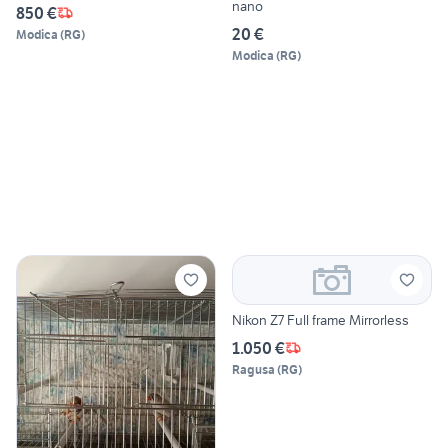
nano
850 €
20 €
Modica
(
RG
)
Modica
(
RG
)
Nikon Z7 Full frame Mirrorless
1.050 €
Ragusa
(
RG
)