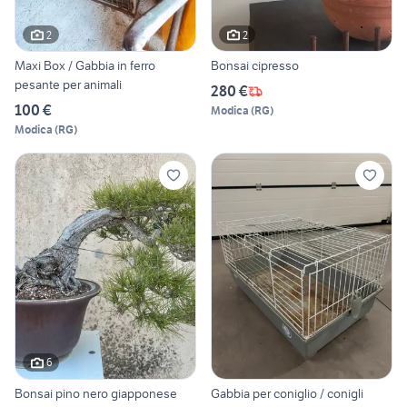
2
2
Maxi Box / Gabbia in ferro
Bonsai cipresso
pesante per animali
280 €
100 €
Modica
(
RG
)
Modica
(
RG
)
6
Bonsai pino nero giapponese
Gabbia per coniglio / conigli