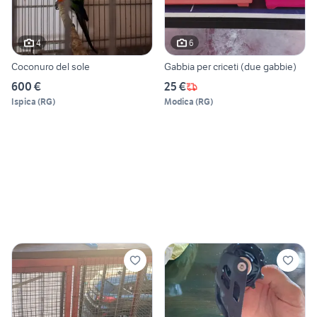
4
6
Coconuro del sole
Gabbia per criceti (due gabbie)
600 €
25 €
Ispica
(
RG
)
Modica
(
RG
)