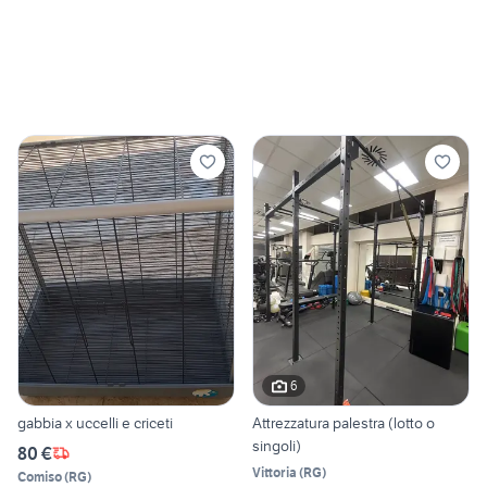
6
gabbia x uccelli e criceti
Attrezzatura palestra (lotto o
singoli)
80 €
Vittoria
(
RG
)
Comiso
(
RG
)