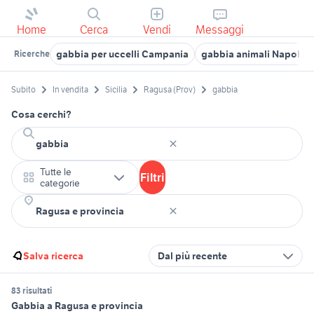
Home
Cerca
Vendi
Messaggi
gabbia per uccelli Campania
gabbia animali Napoli p
Ricerche
Subito
In vendita
Sicilia
Ragusa (Prov)
gabbia
Cosa cerchi?
Tutte le
Filtri
categorie
Salva ricerca
Dal più recente
83 risultati
Gabbia a Ragusa e provincia