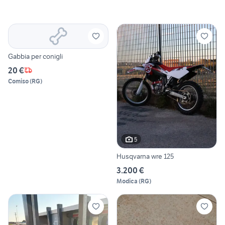
Gabbia per conigli
20 €
Comiso
(
RG
)
5
Husqvarna wre 125
3.200 €
Modica
(
RG
)