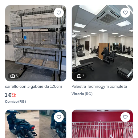
5
2
carrello con 3 gabbie da 120cm
Palestra Technogym completa
Vittoria
(
RG
)
1 €
Comiso
(
RG
)