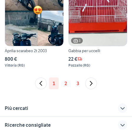
3
Aprilia scarabeo 2t 2003
Gabbia per uccelli
800 €
22 €
Vittoria
(
RG
)
Pozzallo
(
RG
)
1
2
3
Più cercati
Correlati
Richerche simili
Suggerimenti
Ricerche consigliate
gabbie in campania
gabbia per gatti
pungiball giostre