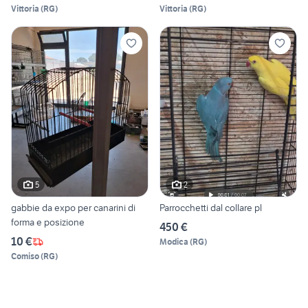
Vittoria
(
RG
)
Vittoria
(
RG
)
5
2
gabbie da expo per canarini di
Parrocchetti dal collare pl
forma e posizione
450 €
10 €
Modica
(
RG
)
Comiso
(
RG
)