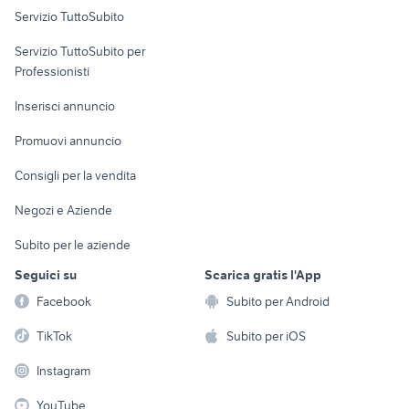
Servizio TuttoSubito
elettronica
per la casa e la
sports e hobby
Servizio TuttoSubito per
persona
Informatica
Animali
Professionisti
Arredamento e
Console e
Accessori per
Casalinghi
Inserisci annuncio
Videogiochi
animali
Elettrodomestici
Promuovi annuncio
Audio/Video
Musica e Film
Giardino e Fai da te
Consigli per la vendita
Fotografia
Libri e Riviste
Abbigliamento e
Negozi e Aziende
Telefonia
Strumenti Musicali
Accessori
Subito per le aziende
Sports
Tutto per i bambini
Seguici su
Scarica gratis l'App
Biciclette
Facebook
Subito per Android
Collezionismo
TikTok
Subito per iOS
Instagram
YouTube