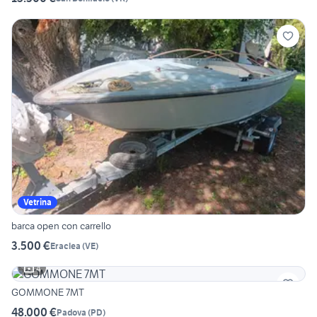
Vetrina
barca open con carrello
3.500 €
Eraclea
(
VE
)
4
GOMMONE 7MT
48.000 €
Padova
(
PD
)