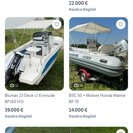
22.000 €
Nautica Meglioli
12
14
Blumax 23 Deck c/ Evinrude
BSC 50 + Motore Honda Marine
BF150 H.O
BF 75
39.000 €
14.000 €
Nautica Meglioli
Nautica Meglioli