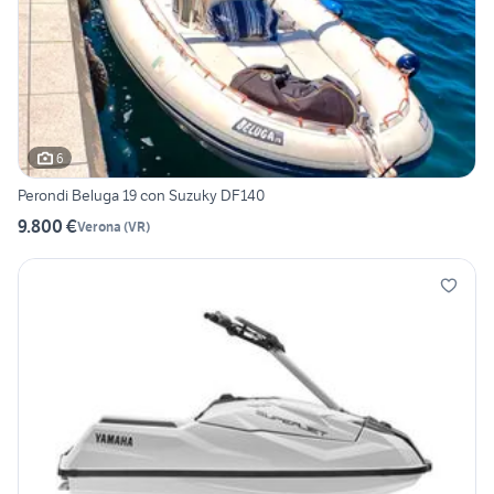
6
Perondi Beluga 19 con Suzuky DF140
9.800 €
Verona
(
VR
)