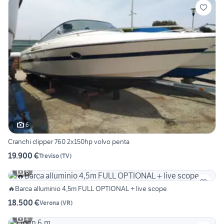
6
Cranchi clipper 760 2x150hp volvo penta
19.900 €
Treviso
(
TV
)
6
🔥Barca alluminio 4,5m FULL OPTIONAL + live scope
18.500 €
Verona
(
VR
)
4