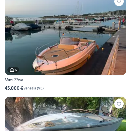
6
Mimi 22wa
45.000 €
Venezia
(
VE
)