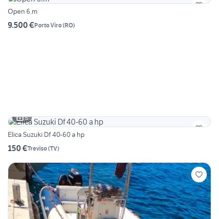
Open 6.m
9.500 €
Porto Viro
(
RO
)
5
Elica Suzuki Df 40-60 a hp
150 €
Treviso
(
TV
)