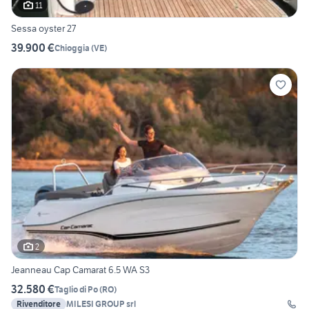
11
Sessa oyster 27
39.900 €
Chioggia
(
VE
)
2
Jeanneau Cap Camarat 6.5 WA S3
32.580 €
Taglio di Po
(
RO
)
Rivenditore
MILESI GROUP srl