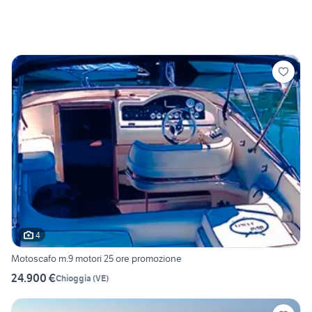
4
Motoscafo m.9 motori 25 ore promozione
24.900 €
Chioggia
(
VE
)