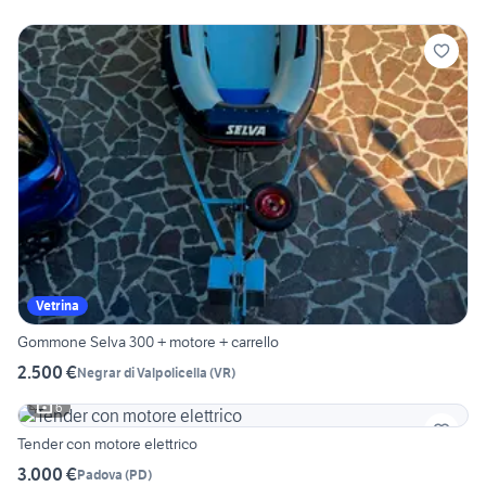
Vetrina
Gommone Selva 300 + motore + carrello
2.500 €
Negrar di Valpolicella
(
VR
)
6
Tender con motore elettrico
3.000 €
Padova
(
PD
)