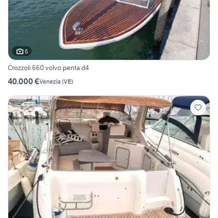
6
Crozzoli 660 volvo penta d4
40.000 €
Venezia
(
VE
)