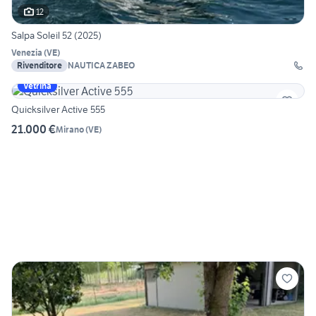
12
Salpa Soleil 52 (2025)
Venezia
(
VE
)
Rivenditore
NAUTICA ZABEO
Vetrina
Quicksilver Active 555
21.000 €
Mirano
(
VE
)