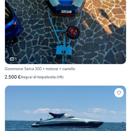
5
Gommone Selva 300 + motore + carrello
2.500 €
Negrar di Valpolicella
(
VR
)