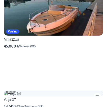
Vetrina
Mimi 22wa
45.000 €
Venezia
(
VE
)
6
Vega GT
13.500 €
San Bonifacio
(
VR
)