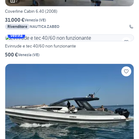
7
Coverline Cabin 6.40 (2008)
31.000 €
Venezia
(
VE
)
Rivenditore
NAUTICA ZABEO
Vetrina
Evinrude e tec 40/60 non funzionante
500 €
Venezia
(
VE
)