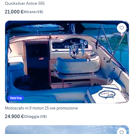
Quicksilver Active 555
21.000 €
Mirano
(
VE
)
Vetrina
Motoscafo m.9 motori 25 ore promozione
24.900 €
Chioggia
(
VE
)