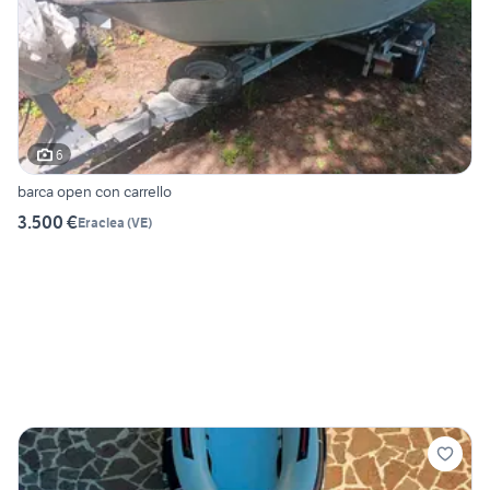
6
barca open con carrello
3.500 €
Eraclea
(
VE
)