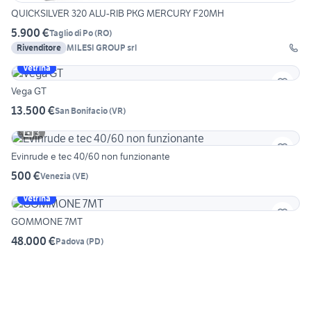
QUICKSILVER 320 ALU-RIB PKG MERCURY F20MH
5.900 €
Taglio di Po
(
RO
)
Rivenditore
MILESI GROUP srl
Vetrina
Vega GT
13.500 €
San Bonifacio
(
VR
)
3
Evinrude e tec 40/60 non funzionante
500 €
Venezia
(
VE
)
Vetrina
GOMMONE 7MT
48.000 €
Padova
(
PD
)