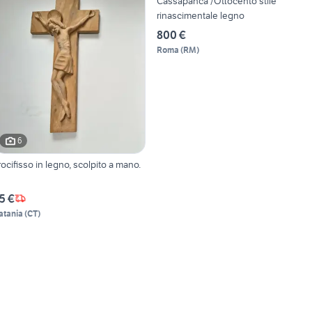
Cassapanca /Ottocento stile
rinascimentale legno
800 €
Roma
(
RM
)
6
rocifisso in legno, scolpito a mano.
5 €
atania
(
CT
)