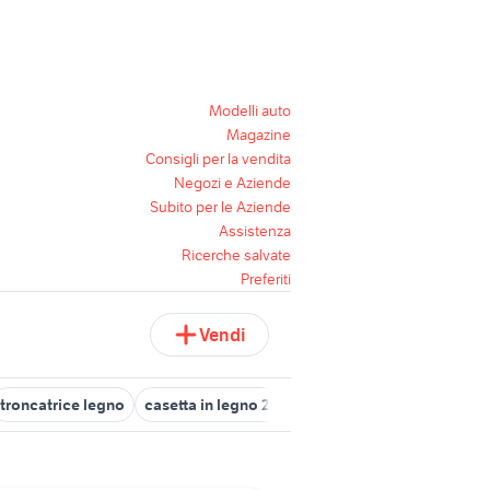
Modelli auto
Magazine
Consigli per la vendita
Negozi e Aziende
Subito per le Aziende
Assistenza
Ricerche salvate
Preferiti
Vendi
troncatrice legno
casetta in legno 20 mq
sega circolare per leg