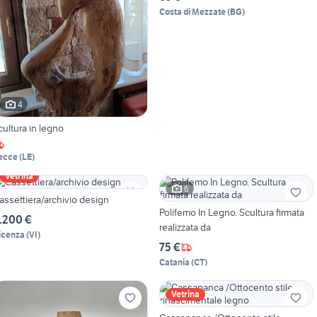
Costa di Mezzate
(
BG
)
4
cultura in legno
ecce
(
LE
)
Vetrina
6
assettiera/archivio design
Polifemo In Legno. Scultura firmata
.200 €
realizzata da
icenza
(
VI
)
75 €
Catania
(
CT
)
Vetrina