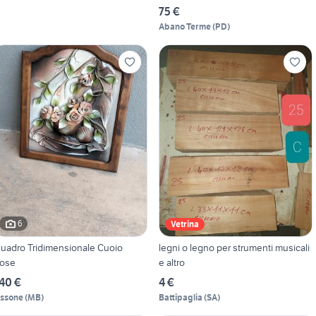
75 €
Abano Terme
(
PD
)
6
Vetrina
uadro Tridimensionale Cuoio
legni o legno per strumenti musicali
ose
e altro
40 €
4 €
issone
(
MB
)
Battipaglia
(
SA
)
4