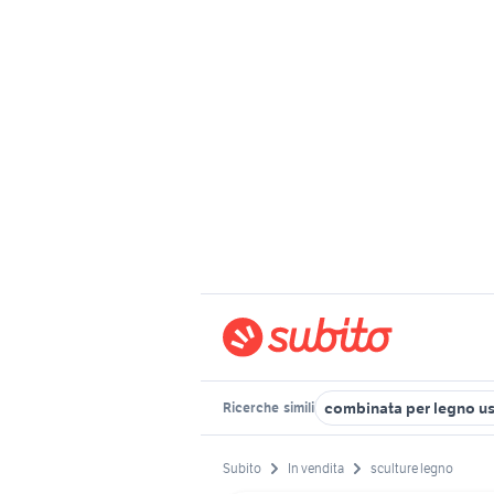
combinata per legno u
Ricerche
simili
Subito
In vendita
sculture legno