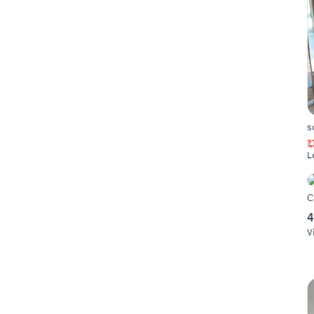
s
L
C
4
V