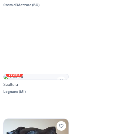
Costa di Mezzate
(
BG
)
Vetrina
Scultura
Legnano
(
MI
)