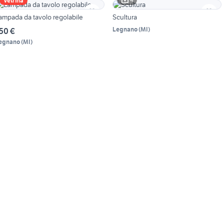
Vetrina
ampada da tavolo regolabile
Scultura
Legnano
(
MI
)
50 €
egnano
(
MI
)