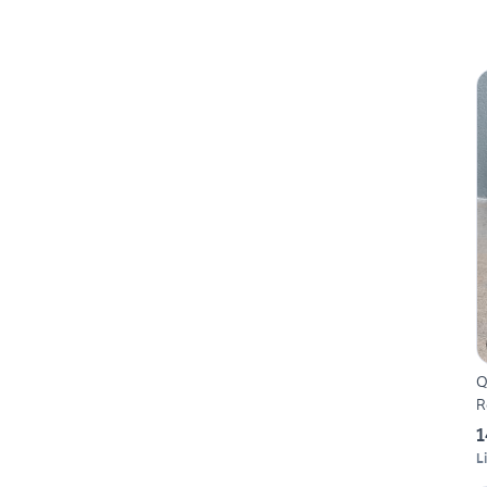
Q
R
1
L