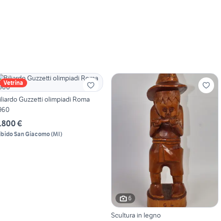
Vetrina
iliardo Guzzetti olimpiadi Roma
960
.800 €
ibido San Giacomo
(
MI
)
6
Scultura in legno