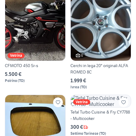
6
Vetrina
CFMOTO 450 Sr-s
Cerchi in lega 20" originali ALFA
ROMEO 8C
5.500 €
1.999 €
Poirino
(
TO
)
Ivrea
(
TO
)
Vetrina
Tefal Turbo Cuisine & Fry CY7788
- Multicooker
300 €
Settimo Torinese
(
TO
)