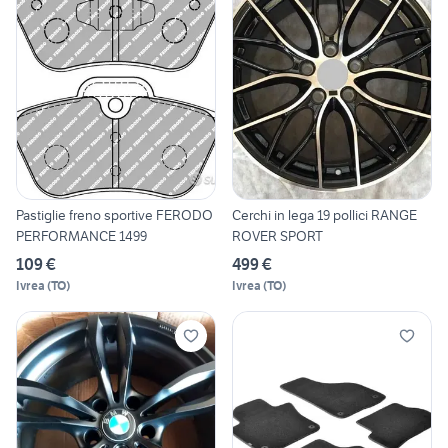
Pastiglie freno sportive FERODO
Cerchi in lega 19 pollici RANGE
PERFORMANCE 1499
ROVER SPORT
109 €
499 €
Ivrea
(
TO
)
Ivrea
(
TO
)