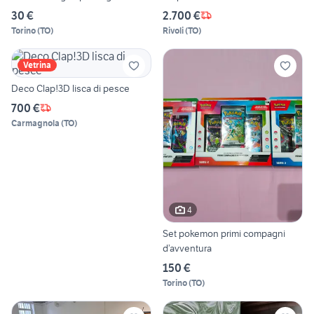
30 €
2.700 €
Torino
(
TO
)
Rivoli
(
TO
)
Vetrina
Deco Clap!3D lisca di pesce
700 €
Carmagnola
(
TO
)
4
Set pokemon primi compagni
d’avventura
150 €
Torino
(
TO
)