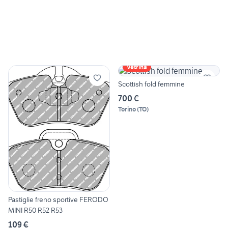
Vetrina
Scottish fold femmine
700 €
Torino
(
TO
)
Pastiglie freno sportive FERODO
MINI R50 R52 R53
109 €