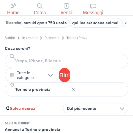
Home
Cerca
Vendi
Messaggi
suzuki gsx s 750 usata
gallina araucana animali
coc
Ricerche
Subito
In vendita
Piemonte
Torino (Prov)
Cosa cerchi?
Tutte le
Filtri
categorie
Salva ricerca
Dal più recente
619.376 risultati
Annunci a Torino e provincia