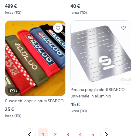
499 €
40 €
Ivrea
(
TO
)
Ivrea
(
TO
)
Pedana poggia piedi SPARCO
3
universale in alluminio
Cuscinetti copri cintura SPARCO
45 €
25 €
Ivrea
(
TO
)
Ivrea
(
TO
)
1
2
3
4
5