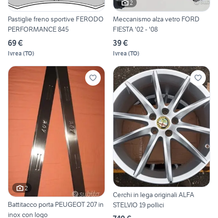
2
Pastiglie freno sportive FERODO
Meccanismo alza vetro FORD
PERFORMANCE 845
FIESTA '02 - '08
69 €
39 €
Ivrea
(
TO
)
Ivrea
(
TO
)
2
Cerchi in lega originali ALFA
Battitacco porta PEUGEOT 207 in
STELVIO 19 pollici
inox con logo