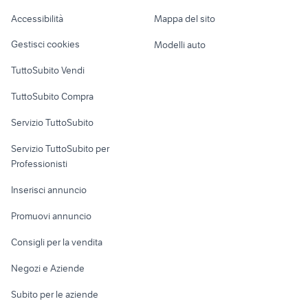
Caravan e Camper
Accessibilità
Mappa del sito
Loft, mansarde e
Veicoli commerciali
altro
Gestisci cookies
Modelli auto
Case vacanza
TuttoSubito Vendi
Uffici e Locali
TuttoSubito Compra
commerciali
Servizio TuttoSubito
elettronica
per la casa e la
sports e hobby
Servizio TuttoSubito per
persona
Informatica
Animali
Professionisti
Arredamento e
Console e
Accessori per
Casalinghi
Inserisci annuncio
Videogiochi
animali
Elettrodomestici
Promuovi annuncio
Audio/Video
Musica e Film
Giardino e Fai da te
Consigli per la vendita
Fotografia
Libri e Riviste
Abbigliamento e
Negozi e Aziende
Telefonia
Strumenti Musicali
Accessori
Subito per le aziende
Sports
Tutto per i bambini