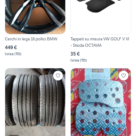
Cerchi in lega 18 pollici BMW
Tappeti su misura VW GOLF V VI
- Skoda OCTAVIA
449 €
35 €
Ivrea
(
TO
)
Ivrea
(
TO
)