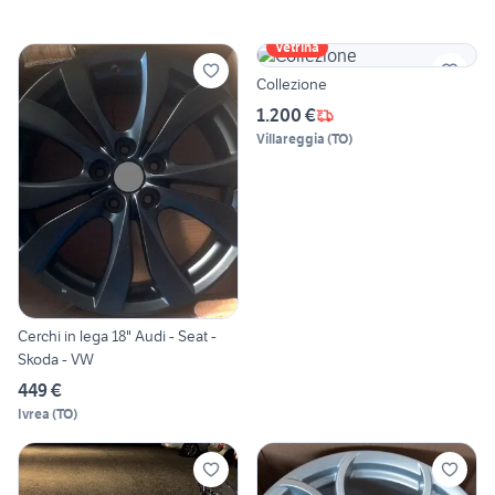
Vetrina
Collezione
1.200 €
Villareggia
(
TO
)
Cerchi in lega 18" Audi - Seat -
Skoda - VW
449 €
Ivrea
(
TO
)