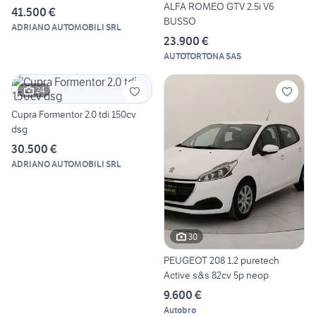
ALFA ROMEO GTV 2.5i V6
41.500 €
BUSSO
ADRIANO AUTOMOBILI SRL
23.900 €
AUTOTORTONA SAS
24
Cupra Formentor 2.0 tdi 150cv
dsg
30.500 €
ADRIANO AUTOMOBILI SRL
30
PEUGEOT 208 1.2 puretech
Active s&s 82cv 5p neop
9.600 €
Autobro