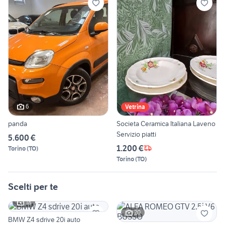
6
Vetrina
panda
Societa Ceramica Italiana Laveno
Servizio piatti
5.600 €
1.200 €
Torino
(
TO
)
Torino
(
TO
)
Scelti per te
18
20
BMW Z4 sdrive 20i auto