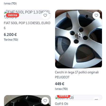
Ivrea
(
TO
)
Vetrina
FIAT 500L POP 1.3 DIESEL EURO
6
6.200 €
Torino
(
TO
)
Cerchi in lega 17 pollici originali
PEUGEOT
449 €
Ivrea
(
TO
)
Vetrina
Golf 6 Gti