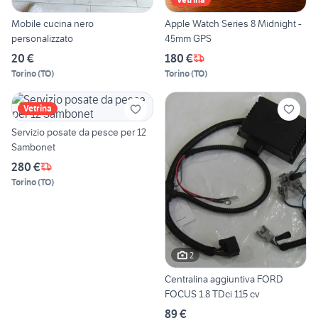
Mobile cucina nero
Apple Watch Series 8 Midnight -
personalizzato
45mm GPS
20 €
180 €
Torino
(
TO
)
Torino
(
TO
)
Vetrina
Servizio posate da pesce per 12
Sambonet
280 €
Torino
(
TO
)
2
Centralina aggiuntiva FORD
FOCUS 1.8 TDci 115 cv
89 €