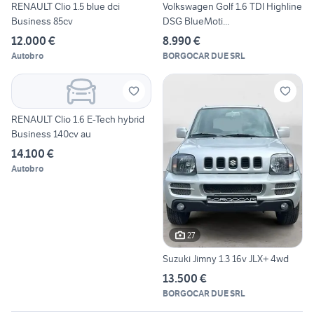
RENAULT Clio 1.5 blue dci
Volkswagen Golf 1.6 TDI Highline
Business 85cv
DSG BlueMoti...
12.000 €
8.990 €
Autobro
BORGOCAR DUE SRL
RENAULT Clio 1.6 E-Tech hybrid
Business 140cv au
14.100 €
Autobro
27
Suzuki Jimny 1.3 16v JLX+ 4wd
13.500 €
BORGOCAR DUE SRL