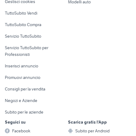
Gestisci cookies
Modelli auto
Case vacanza
TuttoSubito Vendi
Uffici e Locali
TuttoSubito Compra
commerciali
Servizio TuttoSubito
elettronica
per la casa e la
sports e hobby
Servizio TuttoSubito per
persona
Informatica
Animali
Professionisti
Arredamento e
Console e
Accessori per
Casalinghi
Inserisci annuncio
Videogiochi
animali
Elettrodomestici
Promuovi annuncio
Audio/Video
Musica e Film
Giardino e Fai da te
Consigli per la vendita
Fotografia
Libri e Riviste
Abbigliamento e
Negozi e Aziende
Telefonia
Strumenti Musicali
Accessori
Subito per le aziende
Sports
Tutto per i bambini
Seguici su
Scarica gratis l'App
Biciclette
Facebook
Subito per Android