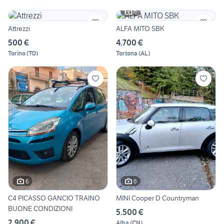
6
Attrezzi
ALFA MITO SBK
500 €
4.700 €
Torino
(
TO
)
Tortona
(
AL
)
6
6
C4 PICASSO GANCIO TRAINO
MINI Cooper D Countryman
BUONE CONDIZIONI
5.500 €
2.900 €
Alba
(
CN
)