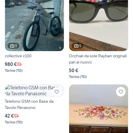
5
5
collective c100
Occhiali da sole Rayban originali
pari al nuovo
980 €
50 €
Torino
(
TO
)
Torino
(
TO
)
Telefono GSM con Base da
Tavolo Panasonic
42 €
Torino
(
TO
)