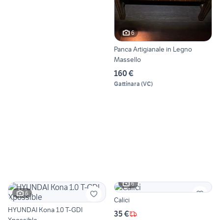
6
Panca Artigianale in Legno
Massello
160 €
Gattinara
(
VC
)
6
6
Calici
HYUNDAI Kona 1.0 T-GDI
35 €