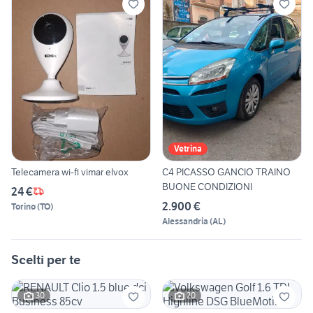
Vetrina
Telecamera wi-fi vimar elvox
C4 PICASSO GANCIO TRAINO
BUONE CONDIZIONI
24 €
2.900 €
Torino
(
TO
)
Alessandria
(
AL
)
Scelti per te
30
20