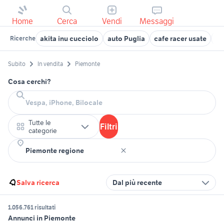
Home
Cerca
Vendi
Messaggi
akita inu cucciolo
auto Puglia
cafe racer usate
of
Ricerche
Subito
In vendita
Piemonte
Cosa cerchi?
Tutte le
Filtri
categorie
Salva ricerca
Dal più recente
1.056.761 risultati
Annunci in Piemonte