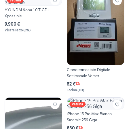
Vetrina
HYUNDAI Kona 1.0 T-GDI
Xpossible
9.900 €
Villafalletto
(
CN
)
Cronotermostato Digitale
Settimanale Vemer
82 €
Torino
(
TO
)
Vetrina
iPhone 15 Pro Max Bianco
Siderale 256 Giga
650 €