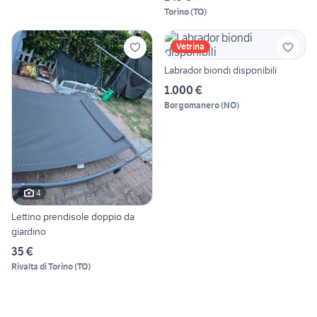
Torino
(
TO
)
Vetrina
Labrador biondi disponibili
1.000 €
Borgomanero
(
NO
)
4
Lettino prendisole doppio da
giardino
35 €
Rivalta di Torino
(
TO
)