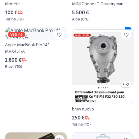
Monete
MINI Cooper D Countryman
100 €
5.500 €
Torino
(
TO
)
Alba
(
CN
)
Vetrina
Apple MacBook Pro 14" -
MRX43T/A
1.600 €
Rivoli
(
TO
)
2
bmw nuovo
250 €
Torino
(
TO
)