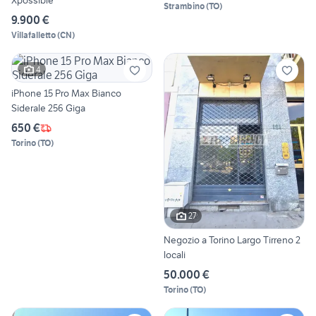
Xpossible
Strambino
(
TO
)
9.900 €
Villafalletto
(
CN
)
4
iPhone 15 Pro Max Bianco
Siderale 256 Giga
650 €
Torino
(
TO
)
27
Negozio a Torino Largo Tirreno 2
locali
50.000 €
Torino
(
TO
)