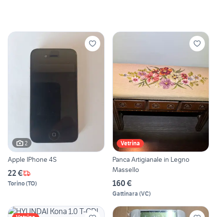
2
Vetrina
Apple IPhone 4S
Panca Artigianale in Legno
Massello
22 €
160 €
Torino
(
TO
)
Gattinara
(
VC
)