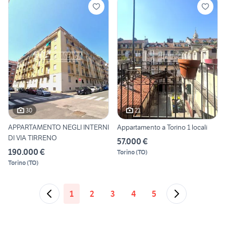
30
21
APPARTAMENTO NEGLI INTERNI
Appartamento a Torino 1 locali
DI VIA TIRRENO
57.000 €
190.000 €
Torino
(
TO
)
Torino
(
TO
)
1
2
3
4
5