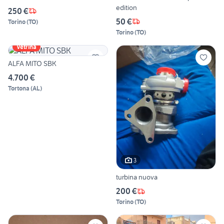
edition
250 €
50 €
Torino
(
TO
)
Torino
(
TO
)
Vetrina
ALFA MITO SBK
4.700 €
Tortona
(
AL
)
3
turbina nuova
200 €
Torino
(
TO
)