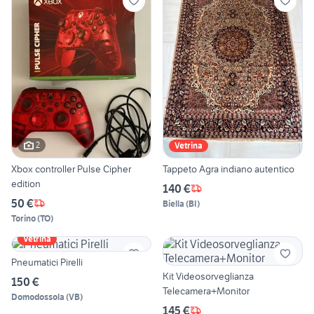
2
Vetrina
Xbox controller Pulse Cipher
Tappeto Agra indiano autentico
edition
140 €
50 €
Biella
(
BI
)
Torino
(
TO
)
Vetrina
Pneumatici Pirelli
Kit Videosorveglianza
150 €
Telecamera+Monitor
Domodossola
(
VB
)
145 €