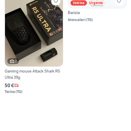
Vetrina
Urgente
Barista
Moncalieri
(
TO
)
2
Gaming mouse Attack Shark R5
Ultra 39g
50 €
Torino
(
TO
)