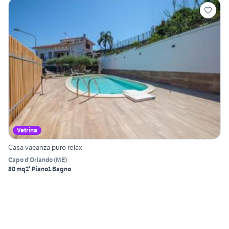
Vetrina
Casa vacanza puro relax
Capo d'Orlando
(
ME
)
80 mq
2° Piano
1 Bagno