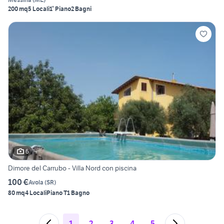
200 mq
5 Locali
1° Piano
2 Bagni
6
Dimore del Carrubo - Villa Nord con piscina
100 €
Avola
(
SR
)
80 mq
4 Locali
Piano T
1 Bagno
1
2
3
4
5