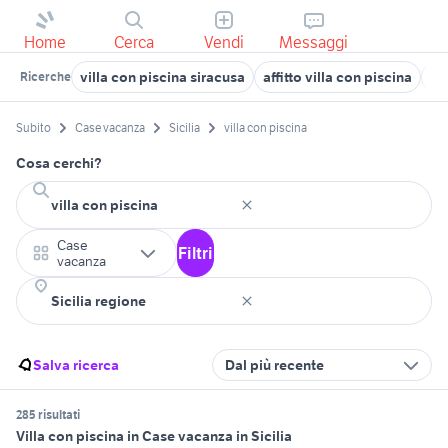
Home
Cerca
Vendi
Messaggi
villa con piscina siracusa
affitto villa con piscina
af
Ricerche
Subito
Case vacanza
Sicilia
villa con piscina
Cosa cerchi?
Case
Filtri
vacanza
Salva ricerca
Dal più recente
285 risultati
Villa con piscina in Case vacanza in Sicilia