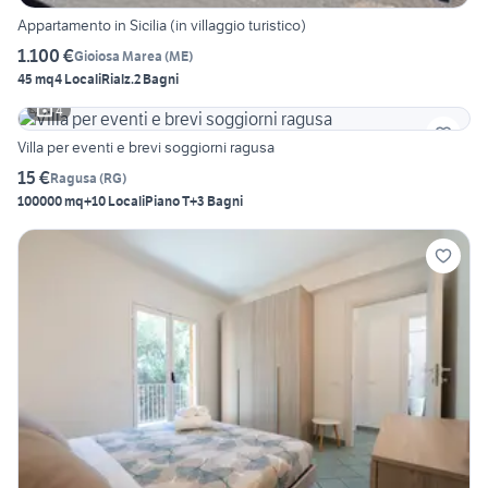
Appartamento in Sicilia (in villaggio turistico)
1.100 €
Gioiosa Marea
(
ME
)
45 mq
4 Locali
Rialz.
2 Bagni
4
Villa per eventi e brevi soggiorni ragusa
15 €
Ragusa
(
RG
)
100000 mq
+10 Locali
Piano T
+3 Bagni