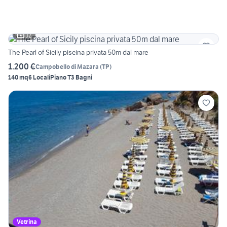
12
The Pearl of Sicily piscina privata 50m dal mare
1.200 €
Campobello di Mazara
(
TP
)
140 mq
6 Locali
Piano T
3 Bagni
Vetrina