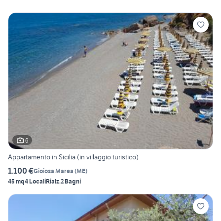
6
Appartamento in Sicilia (in villaggio turistico)
1.100 €
Gioiosa Marea
(
ME
)
45 mq
4 Locali
Rialz.
2 Bagni