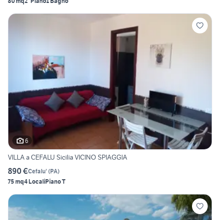
80 mq
2° Piano
1 Bagno
6
VILLA a CEFALU Sicilia VICINO SPIAGGIA
890 €
Cefalu'
(
PA
)
75 mq
4 Locali
Piano T