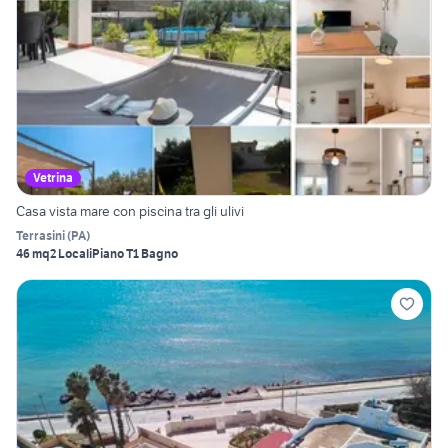
Vetrina
Casa vista mare con piscina tra gli ulivi
Terrasini
(
PA
)
46 mq
2 Locali
Piano T
1 Bagno