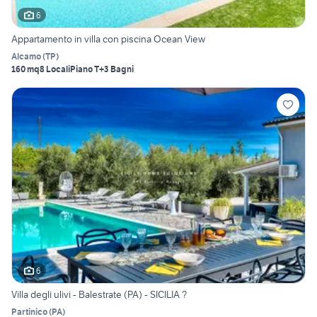
6
Appartamento in villa con piscina Ocean View
Alcamo
(
TP
)
160 mq
8 Locali
Piano T
+3 Bagni
6
Villa degli ulivi - Balestrate (PA) - SICILIA ?
Partinico
(
PA
)