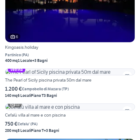
6
Kingoasis.holiday
Partinico
(
PA
)
400 mq
1 Locale
+3 Bagni
Vetrina
The Pearl of Sicily piscina privata 50m dal mare
1.200 €
Campobello di Mazara
(
TP
)
140 mq
6 Locali
Piano T
3 Bagni
12
Cefalù villa al mare e con piscina
750 €
Cefalu'
(
PA
)
200 mq
8 Locali
Piano T
+3 Bagni