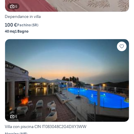
6
Dependance in villa
100 €
Pachino
(
SR
)
40 mq
1 Bagno
6
Villa con piscina CIN IT083048C2G4DXY3WW
Messina
(
ME
)