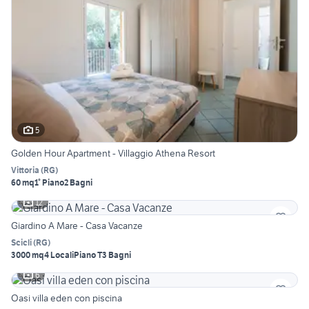
5
Golden Hour Apartment - Villaggio Athena Resort
Vittoria
(
RG
)
60 mq
1° Piano
2 Bagni
12
Giardino A Mare - Casa Vacanze
Scicli
(
RG
)
3000 mq
4 Locali
Piano T
3 Bagni
6
Oasi villa eden con piscina