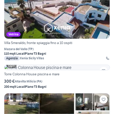
Vetrina
Villa Smeraldo, fronte spiaggia fino a 10 ospiti
Mazara del Vallo
(
TP
)
110 mq
6 Locali
Piano T
3 Bagni
Agenzia
Xenia Sicily Villas
6
Torre Colonna House piscina e mare
300 €
Altavilla Milicia
(
PA
)
200 mq
9 Locali
Piano T
3 Bagni