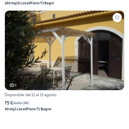
160 mq
10 Locali
Piano T
2 Bagni
6
Disponibile dal 12 al 15 agosto
75 €
Avola
(
SR
)
40 mq
2 Locali
Piano T
1 Bagno