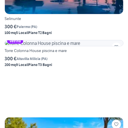
Selinunte
300 €
Palermo
(
PA
)
100 mq
5 Locali
Piano T
2 Bagni
Vetrina
Torre Colonna House piscina e mare
300 €
Altavilla Milicia
(
PA
)
200 mq
9 Locali
Piano T
3 Bagni