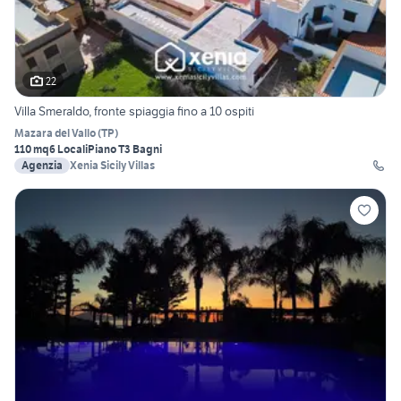
22
Villa Smeraldo, fronte spiaggia fino a 10 ospiti
Mazara del Vallo
(
TP
)
110 mq
6 Locali
Piano T
3 Bagni
Agenzia
Xenia Sicily Villas