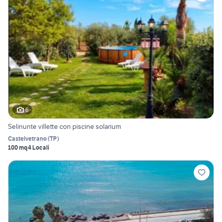
6
Selinunte villette con piscine solarium
Castelvetrano
(
TP
)
100 mq
4 Locali