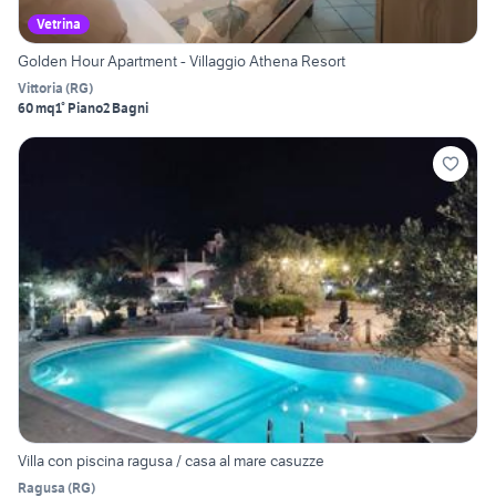
Vetrina
Golden Hour Apartment - Villaggio Athena Resort
Vittoria
(
RG
)
60 mq
1° Piano
2 Bagni
Villa con piscina ragusa / casa al mare casuzze
Ragusa
(
RG
)