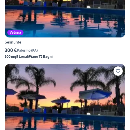
Vetrina
Selinunte
300 €
Palermo
(
PA
)
100 mq
5 Locali
Piano T
2 Bagni