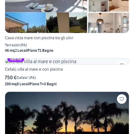
Casa vista mare con piscina tra gli ulivi
Terrasini
(
PA
)
46 mq
2 Locali
Piano T
1 Bagno
Vetrina
Cefalù villa al mare e con piscina
750 €
Cefalu'
(
PA
)
200 mq
8 Locali
Piano T
+3 Bagni