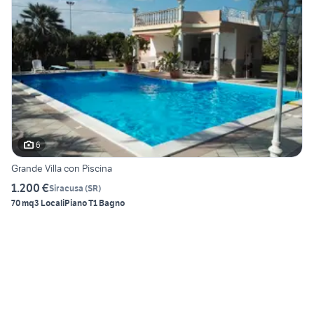
6
Grande Villa con Piscina
1.200 €
Siracusa
(
SR
)
70 mq
3 Locali
Piano T
1 Bagno