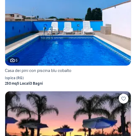
6
Casa dei pini con piscina blu cobalto
Ispica
(
RG
)
250 mq
5 Locali
3 Bagni