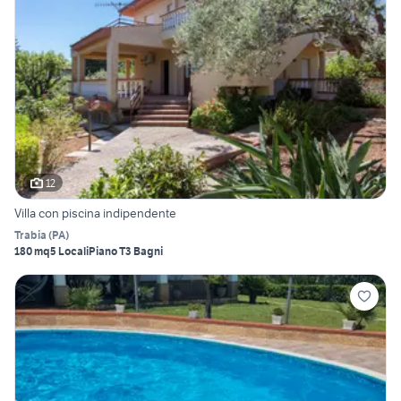
12
Villa con piscina indipendente
Trabia
(
PA
)
180 mq
5 Locali
Piano T
3 Bagni