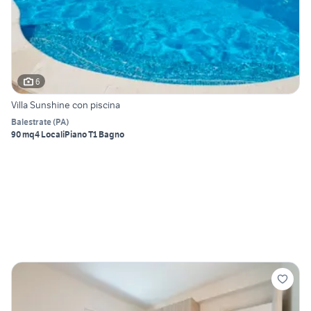
6
Villa Sunshine con piscina
Balestrate
(
PA
)
90 mq
4 Locali
Piano T
1 Bagno