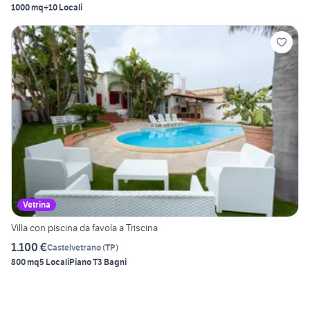
1000 mq
+10 Locali
Vetrina
Villa con piscina da favola a Triscina
1.100 €
Castelvetrano
(
TP
)
800 mq
5 Locali
Piano T
3 Bagni