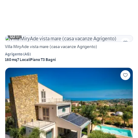
12
Villa MiryAde vista mare (casa vacanze Agrigento)
Agrigento
(
AG
)
160 mq
7 Locali
Piano T
3 Bagni