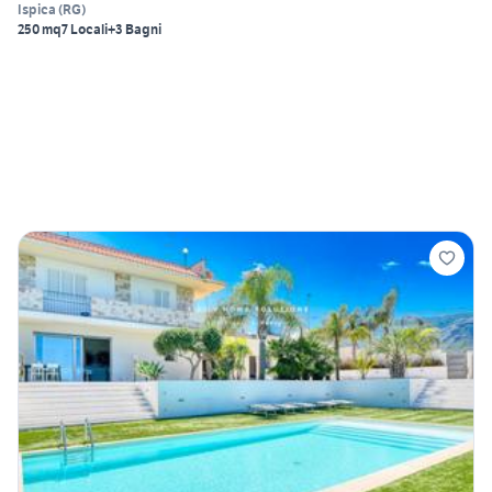
Ispica
(
RG
)
250 mq
7 Locali
+3 Bagni