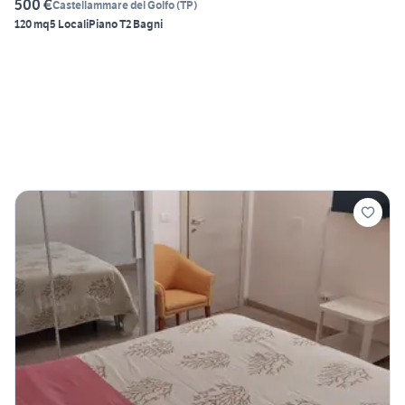
500 €
Castellammare del Golfo
(
TP
)
120 mq
5 Locali
Piano T
2 Bagni