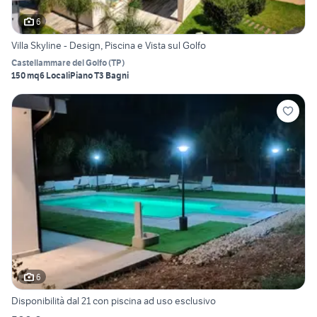
6
Villa Skyline - Design, Piscina e Vista sul Golfo
Castellammare del Golfo
(
TP
)
150 mq
6 Locali
Piano T
3 Bagni
6
Disponibilità dal 21 con piscina ad uso esclusivo