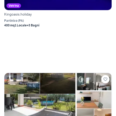
Vetrina
Kingoasis.holiday
Partinico
(
PA
)
400 mq
1 Locale
+3 Bagni