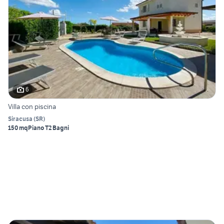
6
Villa con piscina
Siracusa
(
SR
)
150 mq
Piano T
2 Bagni