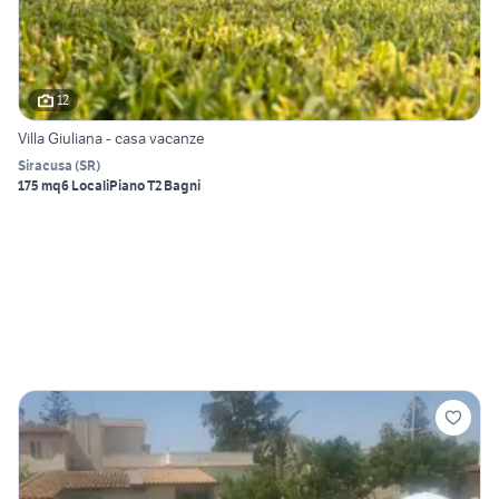
12
Villa Giuliana - casa vacanze
Siracusa
(
SR
)
175 mq
6 Locali
Piano T
2 Bagni