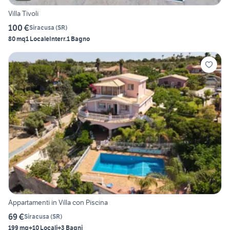
Villa Tivoli
100 €
Siracusa
(
SR
)
80 mq
1 Locale
Interr.
1 Bagno
Appartamenti in Villa con Piscina
69 €
Siracusa
(
SR
)
199 mq
+10 Locali
+3 Bagni