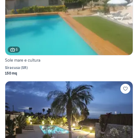
6
Sole mare e cultura
Siracusa
(
SR
)
150 mq