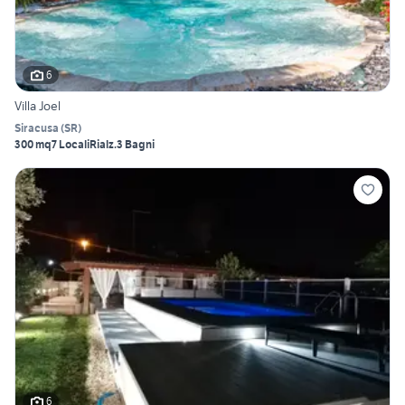
6
Villa Joel
Siracusa
(
SR
)
300 mq
7 Locali
Rialz.
3 Bagni
6