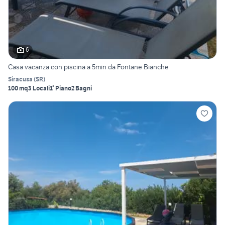
6
Casa vacanza con piscina a 5min da Fontane Bianche
Siracusa
(
SR
)
100 mq
3 Locali
1° Piano
2 Bagni