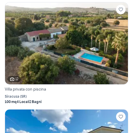
12
Villa privata con piscina
Siracusa
(
SR
)
100 mq
4 Locali
2 Bagni