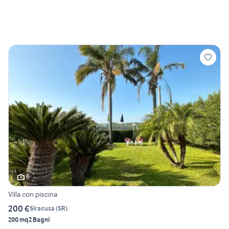
6
Villa con piscina
200 €
Siracusa
(
SR
)
200 mq
2 Bagni