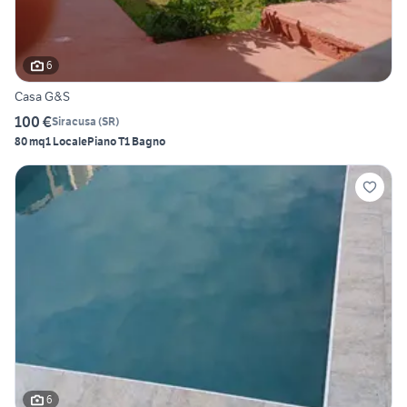
6
Casa G&S
100 €
Siracusa
(
SR
)
80 mq
1 Locale
Piano T
1 Bagno
6