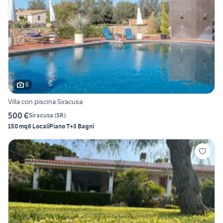
6
Villa con piscina Siracusa
500 €
Siracusa
(
SR
)
150 mq
6 Locali
Piano T
+3 Bagni