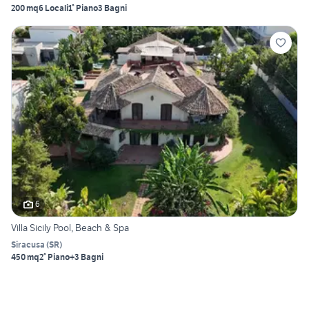
200 mq
6 Locali
1° Piano
3 Bagni
6
Villa Sicily Pool, Beach & Spa
Siracusa
(
SR
)
450 mq
2° Piano
+3 Bagni