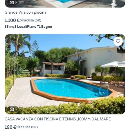
6
Grande Villa con piscina
1.100 €
Siracusa
(
SR
)
65 mq
3 Locali
Piano T
1 Bagno
6
CASA VACANZA CON PISCINA E TENNIS ,100Mm DAL MARE
190 €
Siracusa
(
SR
)