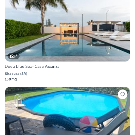
6
Deep Blue Sea- Casa Vacanza
Siracusa
(
SR
)
150 mq