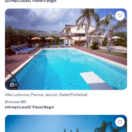
150 mq
4 Locali
1° Piano
+3 Bagni
6
Villa Ludovica, Piscina, Jacuzzi, Padel/Pickleball
Siracusa
(
SR
)
140 mq
4 Locali
1° Piano
2 Bagni