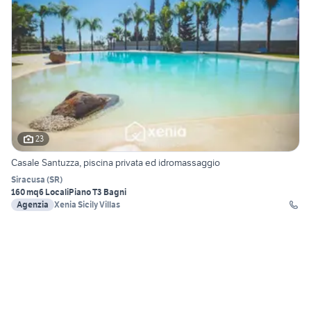
23
Casale Santuzza, piscina privata ed idromassaggio
Siracusa
(
SR
)
160 mq
6 Locali
Piano T
3 Bagni
Agenzia
Xenia Sicily Villas