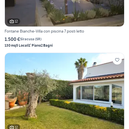
12
Fontane Bianche-Villa con piscina 7 posti letto
1.500 €
Siracusa
(
SR
)
130 mq
5 Locali
1° Piano
2 Bagni
12