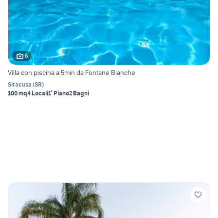
6
Villa con piscina a 5min da Fontane Bianche
Siracusa
(
SR
)
100 mq
4 Locali
1° Piano
2 Bagni