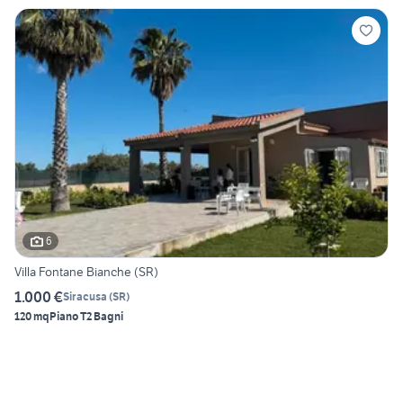
6
Villa Fontane Bianche (SR)
1.000 €
Siracusa
(
SR
)
120 mq
Piano T
2 Bagni