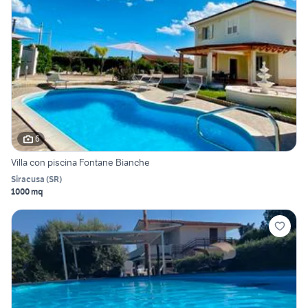
6
Villa con piscina Fontane Bianche
Siracusa
(
SR
)
1000 mq