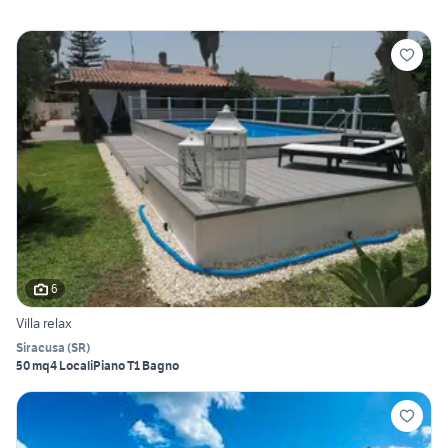
6
Villa relax
Siracusa
(
SR
)
50 mq
4 Locali
Piano T
1 Bagno