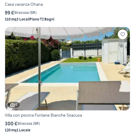
Casa vacanza Ohana
99 €
Siracusa
(
SR
)
110 mq
3 Locali
Piano T
2 Bagni
6
Villa con piscina Fontane Bianche Siracusa
300 €
Siracusa
(
SR
)
120 mq
1 Locale