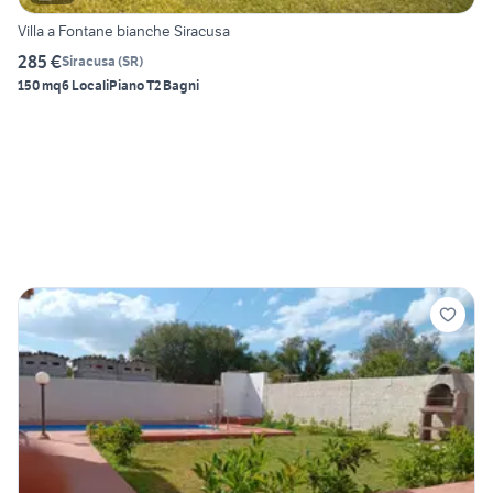
Villa a Fontane bianche Siracusa
285 €
Siracusa
(
SR
)
150 mq
6 Locali
Piano T
2 Bagni