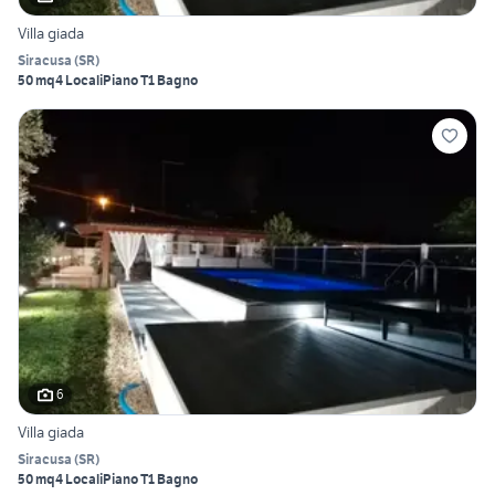
Villa giada
Siracusa
(
SR
)
50 mq
4 Locali
Piano T
1 Bagno
6
Villa giada
Siracusa
(
SR
)
50 mq
4 Locali
Piano T
1 Bagno