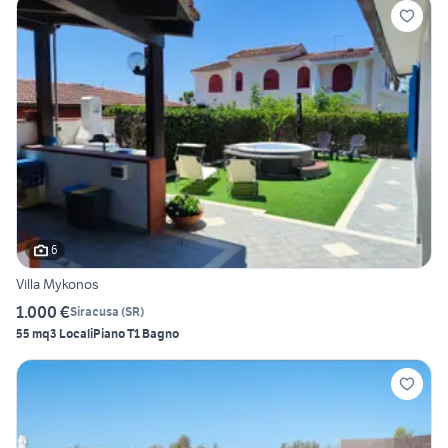
6
Villa Mykonos
1.000 €
Siracusa
(
SR
)
55 mq
3 Locali
Piano T
1 Bagno