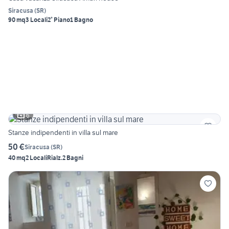
Siracusa
(
SR
)
90 mq
3 Locali
2° Piano
1 Bagno
6
Stanze indipendenti in villa sul mare
50 €
Siracusa
(
SR
)
40 mq
2 Locali
Rialz.
2 Bagni