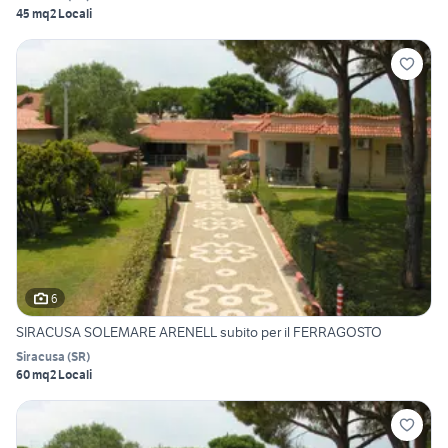
45 mq
2 Locali
6
SIRACUSA SOLEMARE ARENELL subito per il FERRAGOSTO
Siracusa
(
SR
)
60 mq
2 Locali