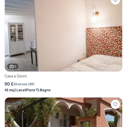
6
Casa a Giorni
90 €
Siracusa
(
SR
)
45 mq
2 Locali
Piano T
1 Bagno