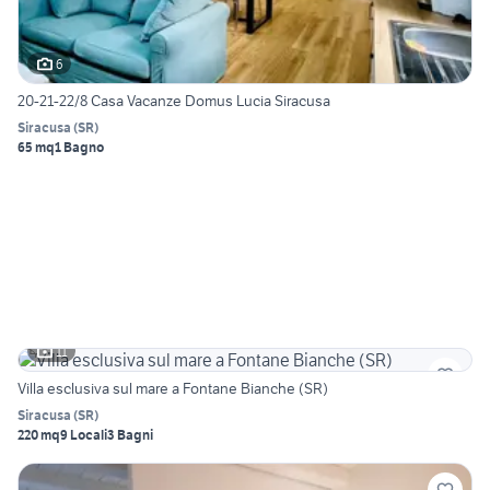
6
20-21-22/8 Casa Vacanze Domus Lucia Siracusa
Siracusa
(
SR
)
65 mq
1 Bagno
11
Villa esclusiva sul mare a Fontane Bianche (SR)
Siracusa
(
SR
)
220 mq
9 Locali
3 Bagni