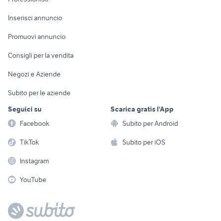
Arredamento e
Console e
Accessori per
Casalinghi
Inserisci annuncio
Videogiochi
animali
Elettrodomestici
Promuovi annuncio
Audio/Video
Musica e Film
Giardino e Fai da te
Consigli per la vendita
Fotografia
Libri e Riviste
Abbigliamento e
Negozi e Aziende
Telefonia
Strumenti Musicali
Accessori
Subito per le aziende
Sports
Tutto per i bambini
Seguici su
Scarica gratis l'App
Biciclette
Facebook
Subito per Android
Collezionismo
TikTok
Subito per iOS
Instagram
YouTube