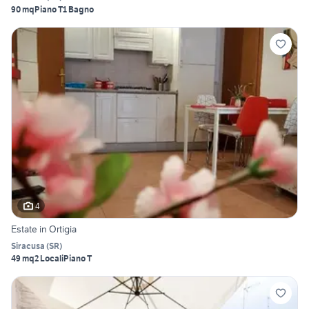
90 mq
Piano T
1 Bagno
4
Estate in Ortigia
Siracusa
(
SR
)
49 mq
2 Locali
Piano T