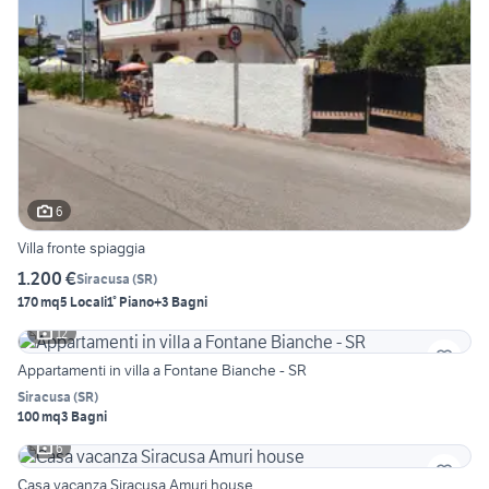
6
Villa fronte spiaggia
1.200 €
Siracusa
(
SR
)
170 mq
5 Locali
1° Piano
+3 Bagni
12
Appartamenti in villa a Fontane Bianche - SR
Siracusa
(
SR
)
100 mq
3 Bagni
6
Casa vacanza Siracusa Amuri house