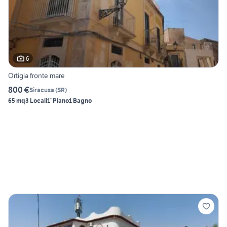
6
Ortigia fronte mare
800 €
Siracusa
(
SR
)
65 mq
3 Locali
1° Piano
1 Bagno