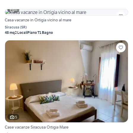
6
Casa vacanze in Ortigia vicino al mare
Siracusa
(
SR
)
48 mq
2 Locali
Piano T
1 Bagno
5
Case vacanze Siracusa Ortigia Mare