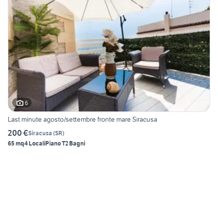
6
Last minute agosto/settembre fronte mare Siracusa
200 €
Siracusa
(
SR
)
65 mq
4 Locali
Piano T
2 Bagni