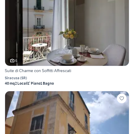
6
Suite di Charme con Soffitti Affrescati
Siracusa
(
SR
)
40 mq
2 Locali
1° Piano
1 Bagno