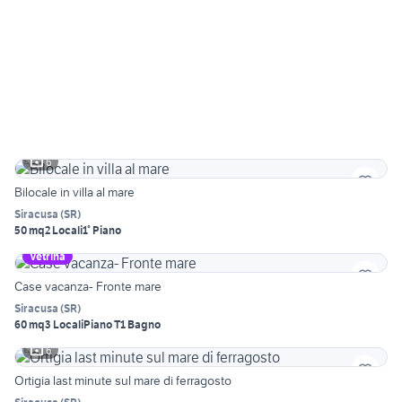
6
Bilocale in villa al mare
Siracusa
(
SR
)
50 mq
2 Locali
1° Piano
Vetrina
Case vacanza- Fronte mare
Siracusa
(
SR
)
60 mq
3 Locali
Piano T
1 Bagno
6
Ortigia last minute sul mare di ferragosto