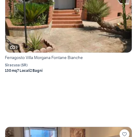
6
Ferragosto Villa Morgana Fontane Bianche
Siracusa
(
SR
)
130 mq
7 Locali
2 Bagni