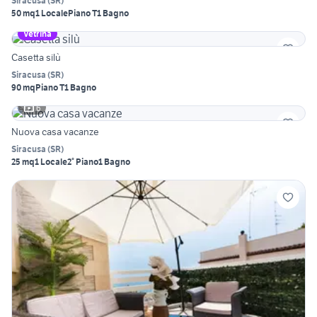
Siracusa
(
SR
)
50 mq
1 Locale
Piano T
1 Bagno
Vetrina
Casetta silù
Siracusa
(
SR
)
90 mq
Piano T
1 Bagno
6
Nuova casa vacanze
Siracusa
(
SR
)
25 mq
1 Locale
2° Piano
1 Bagno