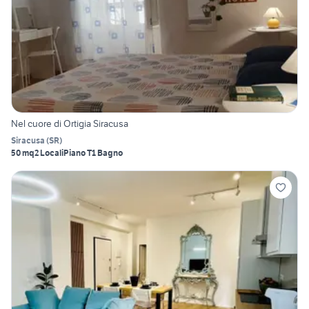
Nel cuore di Ortigia Siracusa
Siracusa
(
SR
)
50 mq
2 Locali
Piano T
1 Bagno