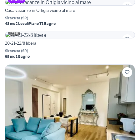
Casa vacanze in Ortigia vicino al mare
Siracusa
(
SR
)
48 mq
2 Locali
Piano T
1 Bagno
6
20-21-22/8 libera
Siracusa
(
SR
)
65 mq
1 Bagno