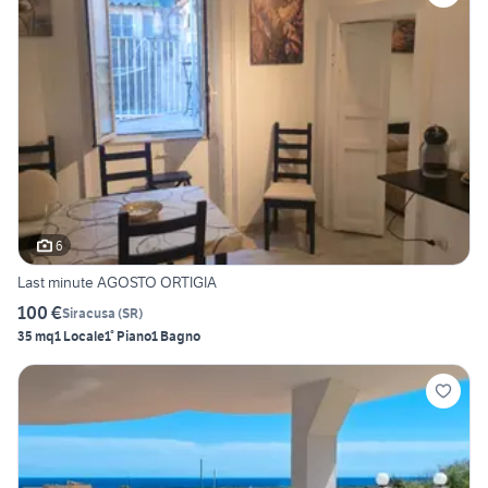
6
Last minute AGOSTO ORTIGIA
100 €
Siracusa
(
SR
)
35 mq
1 Locale
1° Piano
1 Bagno