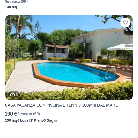
Siracusa
(
SR
)
100 mq
6
CASA VACANZA CON PISCINA E TENNIS ,100Mm DAL MARE
190 €
Siracusa
(
SR
)
200 mq
6 Locali
1° Piano
3 Bagni