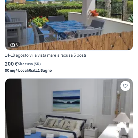
6
14-18 agosto villa vista mare siracusa 5 posti
200 €
Siracusa
(
SR
)
80 mq
4 Locali
Rialz.
1 Bagno