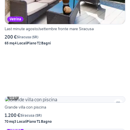
Vetrina
Last minute agosto/settembre fronte mare Siracusa
200 €
Siracusa
(
SR
)
65 mq
4 Locali
Piano T
2 Bagni
5
Grande villa con piscina
1.200 €
Siracusa
(
SR
)
70 mq
3 Locali
Piano T
1 Bagno
Vetrina