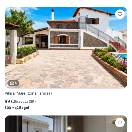
6
Villa al Mare (zona Fanusa)
99 €
Siracusa
(
SR
)
300 mq
2 Bagni