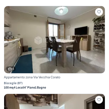
5
Appartamento zona Via Vecchia Corato
Bisceglie
(
BT
)
100 mq
4 Locali
4° Piano
1 Bagno