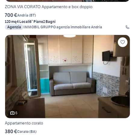
ZONA VIA CORATO Appartamento e box doppio
700 €
Andria
(
BT
)
120 mq
4 Locali
6° Piano
2 Bagni
Agenzia
IMMOBIL GRUPPO agenzia immobiliare Andria
6
Appartamento corato
380 €
Corato
(
BA
)