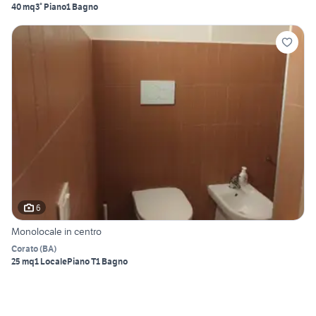
40 mq
3° Piano
1 Bagno
6
Monolocale in centro
Corato
(
BA
)
25 mq
1 Locale
Piano T
1 Bagno