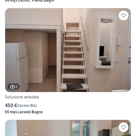
50 mq
3 Locali
2° Piano
2 Bagni
6
Soluzione arredata
450 €
Corato
(
BA
)
55 mq
1 Locale
1 Bagno