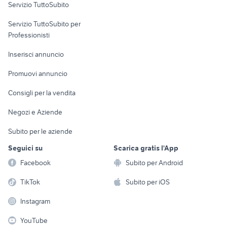
Servizio TuttoSubito
elettronica
per la casa e la
sports e hobby
Servizio TuttoSubito per
persona
Informatica
Animali
Professionisti
Arredamento e
Console e
Accessori per
Casalinghi
Inserisci annuncio
Videogiochi
animali
Elettrodomestici
Promuovi annuncio
Audio/Video
Musica e Film
Giardino e Fai da te
Consigli per la vendita
Fotografia
Libri e Riviste
Abbigliamento e
Negozi e Aziende
Telefonia
Strumenti Musicali
Accessori
Subito per le aziende
Sports
Tutto per i bambini
Seguici su
Scarica gratis l'App
Biciclette
Facebook
Subito per Android
Collezionismo
TikTok
Subito per iOS
Instagram
YouTube