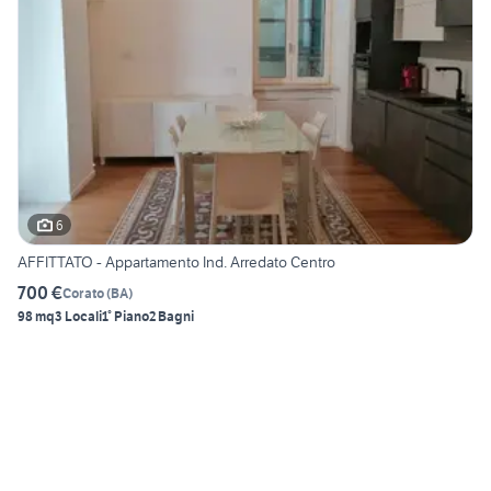
6
AFFITTATO - Appartamento Ind. Arredato Centro
700 €
Corato
(
BA
)
98 mq
3 Locali
1° Piano
2 Bagni