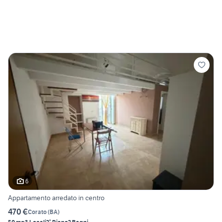
6
Appartamento arredato in centro
470 €
Corato
(
BA
)