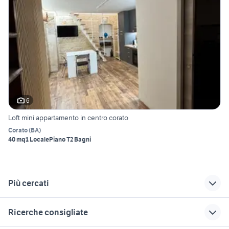
6
Loft mini appartamento in centro corato
Corato
(
BA
)
40 mq
1 Locale
Piano T
2 Bagni
Più cercati
Correlati
Richerche simili
Suggerimenti
Ricerche consigliate
case in affitto
casa vacanza
appartamenti in