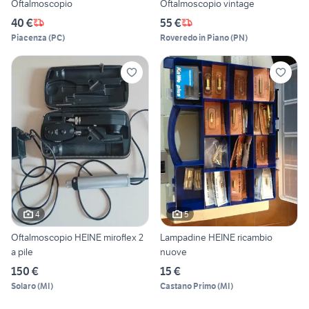
Oftalmoscopio
Oftalmoscopio vintage
40 €
55 €
Piacenza
(
PC
)
Roveredo in Piano
(
PN
)
4
5
Oftalmoscopio HEINE miroflex 2
Lampadine HEINE ricambio
a pile
nuove
150 €
15 €
Solaro
(
MI
)
Castano Primo
(
MI
)