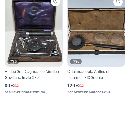
6
6
Antico Set Diagnostico Medico
Oftalmoscopio Antico di
Gowlland Inizio XX S
Liebreich XIX Secolo
80 €
120 €
San Severino Marche
(
MC
)
San Severino Marche
(
MC
)