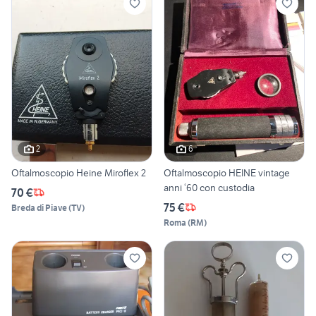
2
6
Oftalmoscopio Heine Miroflex 2
Oftalmoscopio HEINE vintage
anni ‘60 con custodia
70 €
75 €
Breda di Piave
(
TV
)
Roma
(
RM
)