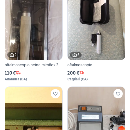
2
5
oftalmoscopio heine miroflex 2
oftalmoscopio
110 €
200 €
Altamura
(
BA
)
Cagliari
(
CA
)