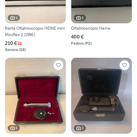
6
6
Rarità Oftalmoscopio HEINE mini
Oftalmoscopio Heine
Miroflex 2 (1986)
400 €
210 €
Padova
(
PD
)
Genova
(
GE
)
6
3