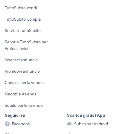
Case vacanza
TuttoSubito Vendi
Uffici e Locali
TuttoSubito Compra
commerciali
Servizio TuttoSubito
elettronica
per la casa e la
sports e hobby
Servizio TuttoSubito per
persona
Informatica
Animali
Professionisti
Arredamento e
Console e
Accessori per
Casalinghi
Inserisci annuncio
Videogiochi
animali
Elettrodomestici
Promuovi annuncio
Audio/Video
Musica e Film
Giardino e Fai da te
Consigli per la vendita
Fotografia
Libri e Riviste
Abbigliamento e
Negozi e Aziende
Telefonia
Strumenti Musicali
Accessori
Subito per le aziende
Sports
Tutto per i bambini
Seguici su
Scarica gratis l'App
Biciclette
Facebook
Subito per Android
Collezionismo