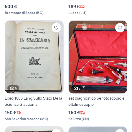
600 €
189 €
Brembate di Sopra
(
BG
)
Lucca
(
LU
)
6
2
Libro 1863 Lang Sullo Stato Della
set diagnostico per otoscopio e
Scienza Glaucoma
oftalmoscopio
150 €
160 €
San Severino Marche
(
MC
)
Saluzzo
(
CN
)