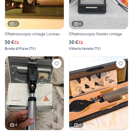
2
6
Oftalmoscopio vintage Luneau
Oftalmoscopio Keeler vintage
50 €
30 €
Breda di Piave
(
TV
)
Vittorio Veneto
(
TV
)
4
6