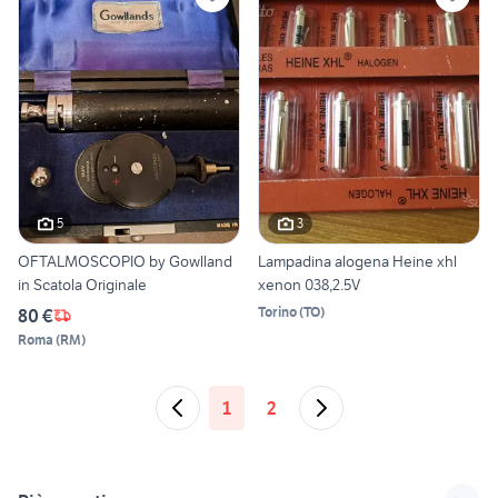
5
3
OFTALMOSCOPIO by Gowlland
Lampadina alogena Heine xhl
in Scatola Originale
xenon 038,2.5V
Torino
(
TO
)
80 €
Roma
(
RM
)
1
2