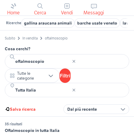
Home
Cerca
Vendi
Messaggi
gallina araucana animali
barche usate veneto
lavor
Ricerche
Subito
In vendita
oftalmoscopio
Cosa cerchi?
Tutte le
Filtri
categorie
Salva ricerca
Dal più recente
35 risultati
Oftalmoscopio in tutta Italia