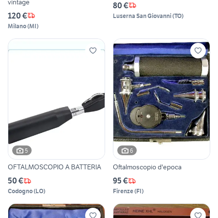
vintage
80 €
120 €
Luserna San Giovanni
(
TO
)
Milano
(
MI
)
5
6
OFTALMOSCOPIO A BATTERIA
Oftalmoscopio d'epoca
50 €
95 €
Codogno
(
LO
)
Firenze
(
FI
)