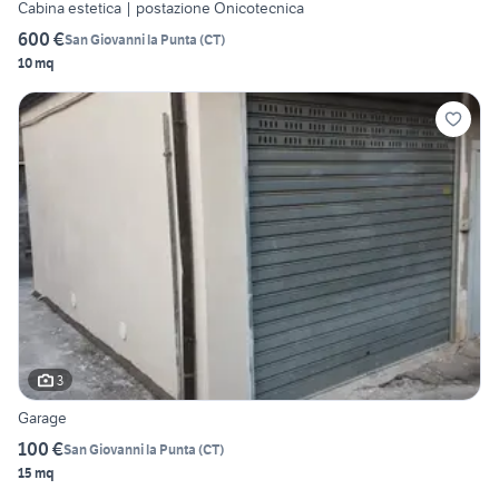
Cabina estetica | postazione Onicotecnica
600 €
San Giovanni la Punta
(
CT
)
10 mq
3
Garage
100 €
San Giovanni la Punta
(
CT
)
15 mq