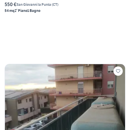
550 €
San Giovanni la Punta
(
CT
)
54 mq
2° Piano
1 Bagno