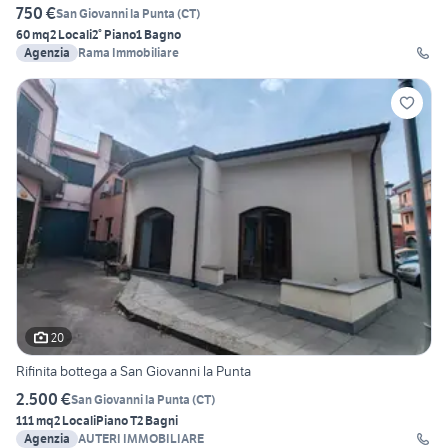
750 €
San Giovanni la Punta
(
CT
)
60 mq
2 Locali
2° Piano
1 Bagno
Agenzia
Rama Immobiliare
20
Rifinita bottega a San Giovanni la Punta
2.500 €
San Giovanni la Punta
(
CT
)
111 mq
2 Locali
Piano T
2 Bagni
Agenzia
AUTERI IMMOBILIARE