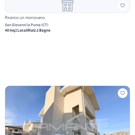
Ricerco un monovano
San Giovanni la Punta
(
CT
)
40 mq
2 Locali
Rialz.
1 Bagno