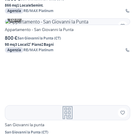
866 mq
1 Locale
Semint.
Agenzia
RE/MAX Platinum
30
Appartamento - San Giovanni la Punta
800 €
San Giovanni la Punta
(
CT
)
98 mq
3 Locali
2° Piano
2 Bagni
Agenzia
RE/MAX Platinum
San Giovanni la punta
San Giovanni la Punta
(
CT
)