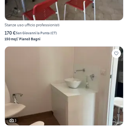
Stanze uso ufficio professionisti
170 €
San Giovanni la Punta
(
CT
)
150 mq
1° Piano
3 Bagni
3