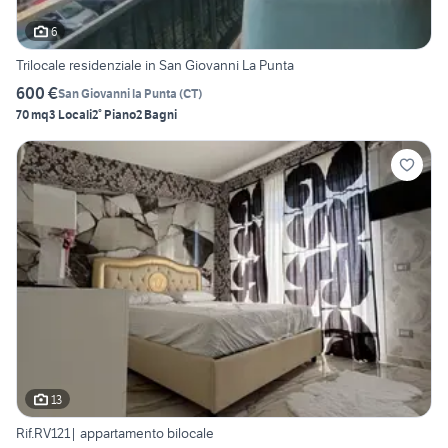
6
Trilocale residenziale in San Giovanni La Punta
600 €
San Giovanni la Punta
(
CT
)
70 mq
3 Locali
2° Piano
2 Bagni
13
Rif.RV121| appartamento bilocale