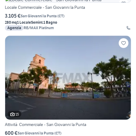
Locale Commerciale - San Giovanni la Punta
3.105 €
San Giovanni la Punta
(
CT
)
280 mq
1 Locale
Semint.
1 Bagno
Agenzia
RE/MAX Platinum
15
Attività Commerciale - San Giovanni la Punta
600 €
San Giovanni la Punta
(
CT
)