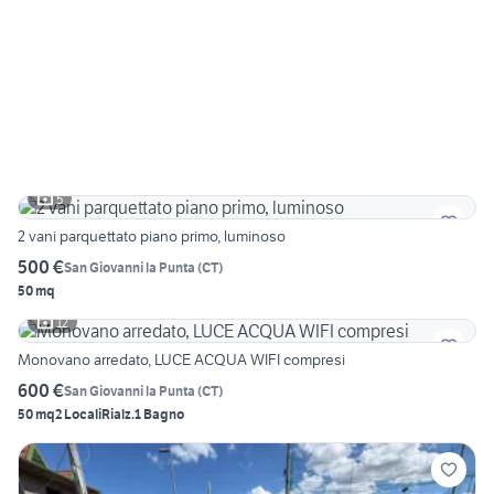
5
2 vani parquettato piano primo, luminoso
500 €
San Giovanni la Punta
(
CT
)
50 mq
12
Monovano arredato, LUCE ACQUA WIFI compresi
600 €
San Giovanni la Punta
(
CT
)
50 mq
2 Locali
Rialz.
1 Bagno