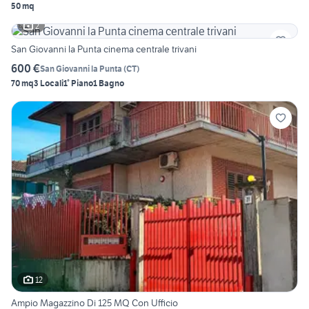
50 mq
2
San Giovanni la Punta cinema centrale trivani
600 €
San Giovanni la Punta
(
CT
)
70 mq
3 Locali
1° Piano
1 Bagno
12
Ampio Magazzino Di 125 MQ Con Ufficio