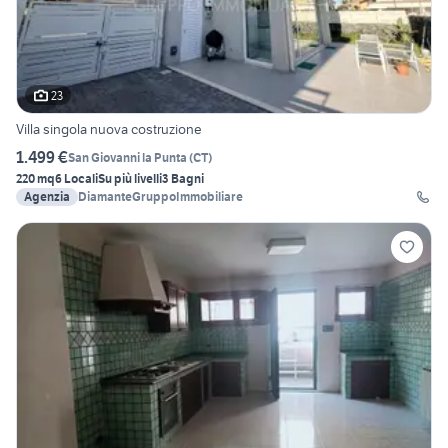
23
Villa singola nuova costruzione
1.499 €
San Giovanni la Punta
(
CT
)
220 mq
6 Locali
Su più livelli
3 Bagni
Agenzia
DiamanteGruppoImmobiliare