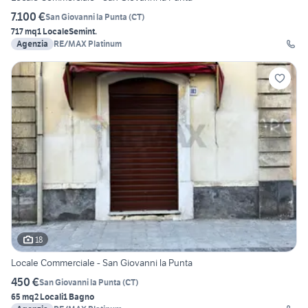
7.100 €
San Giovanni la Punta
(
CT
)
717 mq
1 Locale
Semint.
Agenzia
RE/MAX Platinum
18
Locale Commerciale - San Giovanni la Punta
450 €
San Giovanni la Punta
(
CT
)
65 mq
2 Locali
1 Bagno