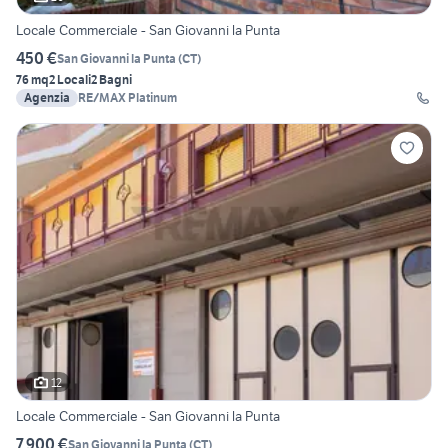
Locale Commerciale - San Giovanni la Punta
450 €
San Giovanni la Punta
(
CT
)
76 mq
2 Locali
2 Bagni
Agenzia
RE/MAX Platinum
12
Locale Commerciale - San Giovanni la Punta
7.900 €
San Giovanni la Punta
(
CT
)