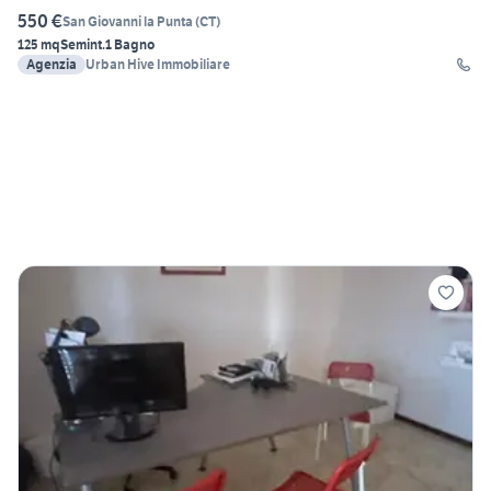
550 €
San Giovanni la Punta
(
CT
)
125 mq
Semint.
1 Bagno
Agenzia
Urban Hive Immobiliare