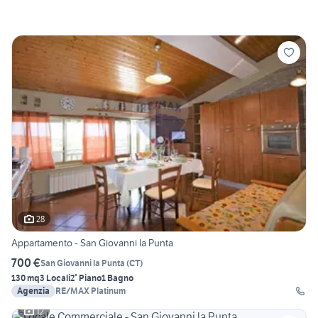
28
Appartamento - San Giovanni la Punta
700 €
San Giovanni la Punta
(
CT
)
130 mq
3 Locali
2° Piano
1 Bagno
Agenzia
RE/MAX Platinum
12