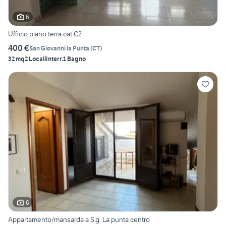
6
Ufficio piano terra cat C2
400 €
San Giovanni la Punta
(
CT
)
32 mq
2 Locali
Interr.
1 Bagno
6
Appartamento/mansarda a S.g. La punta centro