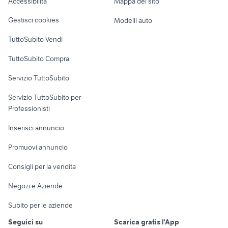
Accessibilità
Mappa del sito
Loft, mansarde e
Catania
appartamenti
Veicoli commerciali
soldatini 1 72
poltrone anni 70
altro
marzamemi Sicilia
Gestisci cookies
Modelli auto
Case vacanza
TuttoSubito Vendi
Uffici e Locali
TuttoSubito Compra
commerciali
Servizio TuttoSubito
elettronica
per la casa e la
sports e hobby
Servizio TuttoSubito per
persona
Informatica
Animali
Professionisti
Arredamento e
Console e
Accessori per
Casalinghi
Inserisci annuncio
Videogiochi
animali
Elettrodomestici
Promuovi annuncio
Audio/Video
Musica e Film
Giardino e Fai da te
Consigli per la vendita
Fotografia
Libri e Riviste
Abbigliamento e
Negozi e Aziende
Telefonia
Strumenti Musicali
Accessori
Subito per le aziende
Sports
Tutto per i bambini
Seguici su
Scarica gratis l'App