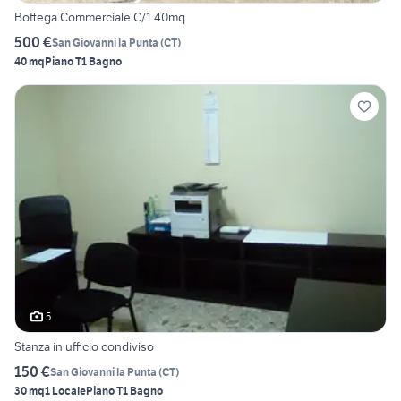
Bottega Commerciale C/1 40mq
500 €
San Giovanni la Punta
(
CT
)
40 mq
Piano T
1 Bagno
5
Stanza in ufficio condiviso
150 €
San Giovanni la Punta
(
CT
)
30 mq
1 Locale
Piano T
1 Bagno