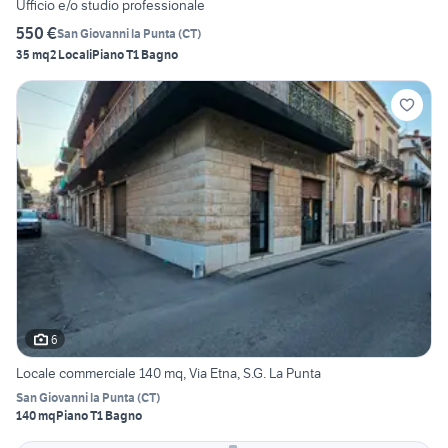
Ufficio e/o studio professionale
550 €
San Giovanni la Punta
(
CT
)
35 mq
2 Locali
Piano T
1 Bagno
6
Locale commerciale 140 mq, Via Etna, S.G. La Punta
San Giovanni la Punta
(
CT
)
140 mq
Piano T
1 Bagno