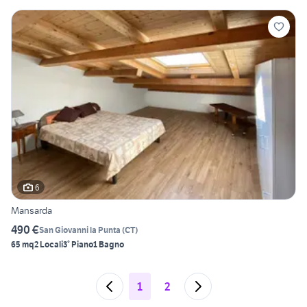
6
Mansarda
490 €
San Giovanni la Punta
(
CT
)
65 mq
2 Locali
3° Piano
1 Bagno
1
2