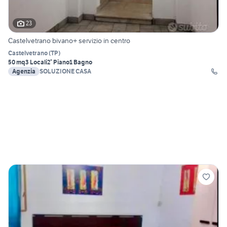
23
Castelvetrano bivano+ servizio in centro
Castelvetrano
(
TP
)
50 mq
3 Locali
2° Piano
1 Bagno
Agenzia
SOLUZIONE CASA