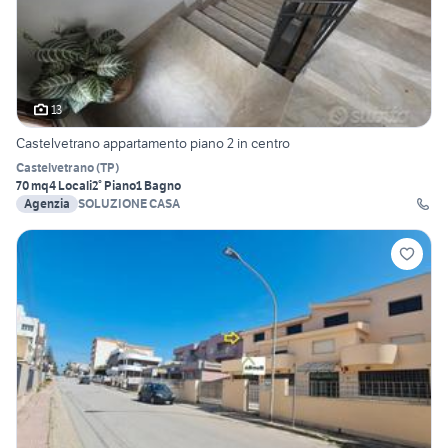
13
Castelvetrano appartamento piano 2 in centro
Castelvetrano
(
TP
)
70 mq
4 Locali
2° Piano
1 Bagno
Agenzia
SOLUZIONE CASA