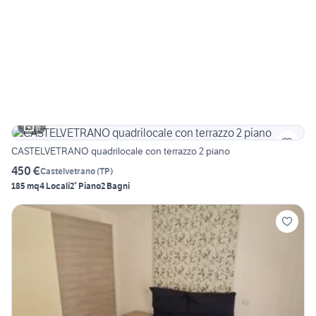
6
CASTELVETRANO quadrilocale con terrazzo 2 piano
450 €
Castelvetrano
(
TP
)
185 mq
4 Locali
2° Piano
2 Bagni