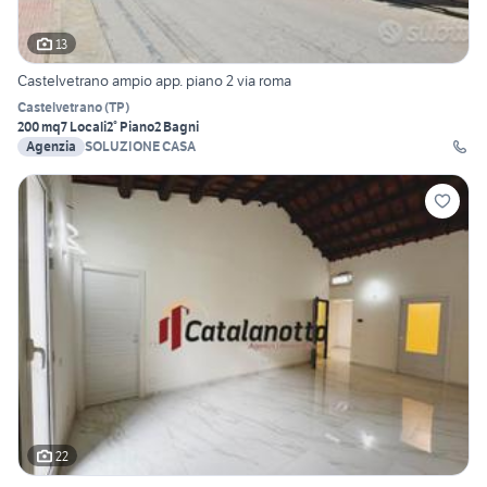
13
Castelvetrano ampio app. piano 2 via roma
Castelvetrano
(
TP
)
200 mq
7 Locali
2° Piano
2 Bagni
Agenzia
SOLUZIONE CASA
22