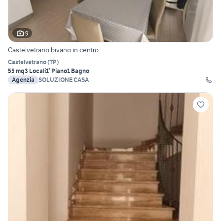
9
Castelvetrano bivano in centro
Castelvetrano
(
TP
)
55 mq
3 Locali
1° Piano
1 Bagno
Agenzia
SOLUZIONE CASA