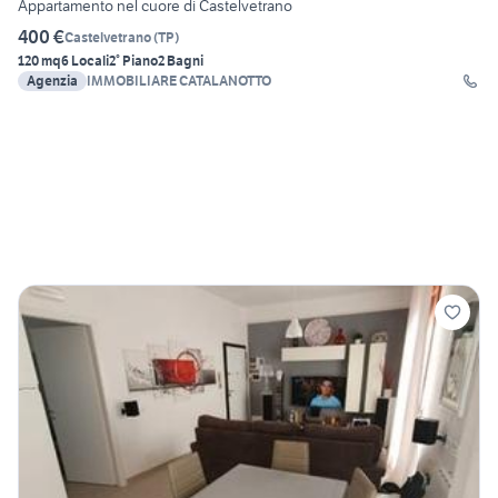
Appartamento nel cuore di Castelvetrano
400 €
Castelvetrano
(
TP
)
120 mq
6 Locali
2° Piano
2 Bagni
Agenzia
IMMOBILIARE CATALANOTTO