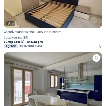
9
Castelvetrano trivano + servizio in centro
Castelvetrano
(
TP
)
60 mq
3 Locali
1° Piano
1 Bagno
Agenzia
SOLUZIONE CASA