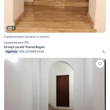
8
Castelvetrano bivano in centro
Castelvetrano
(
TP
)
50 mq
3 Locali
1° Piano
1 Bagno
Agenzia
SOLUZIONE CASA