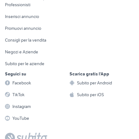
Informatica
Animali
Professionisti
Arredamento e
Console e
Accessori per
Casalinghi
Inserisci annuncio
Videogiochi
animali
Elettrodomestici
Promuovi annuncio
Audio/Video
Musica e Film
Giardino e Fai da te
Consigli per la vendita
Fotografia
Libri e Riviste
Abbigliamento e
Negozi e Aziende
Telefonia
Strumenti Musicali
Accessori
Subito per le aziende
Sports
Tutto per i bambini
Seguici su
Scarica gratis l'App
Biciclette
Facebook
Subito per Android
Collezionismo
TikTok
Subito per iOS
Instagram
YouTube