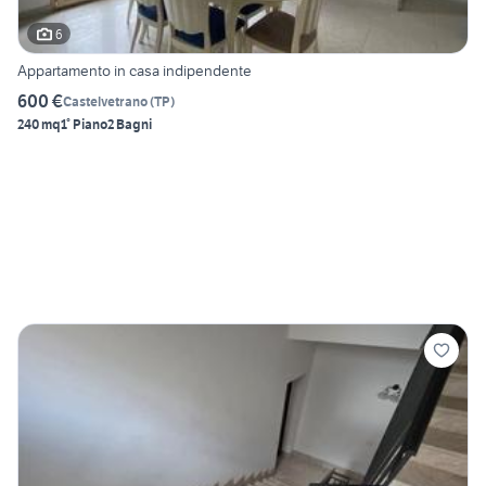
6
Appartamento in casa indipendente
600 €
Castelvetrano
(
TP
)
240 mq
1° Piano
2 Bagni