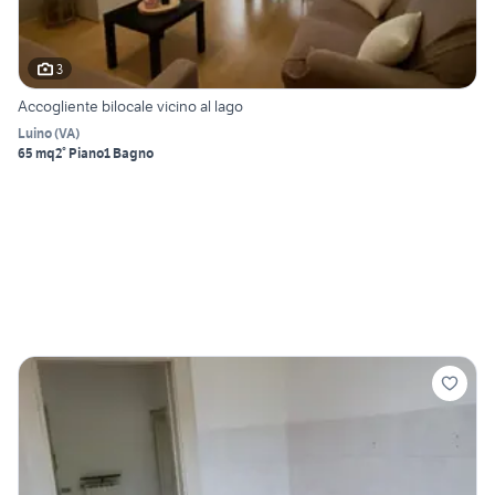
3
Accogliente bilocale vicino al lago
Luino
(
VA
)
65 mq
2° Piano
1 Bagno