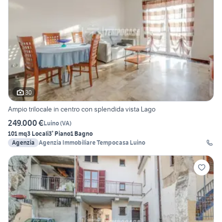
30
Ampio trilocale in centro con splendida vista Lago
249.000 €
Luino
(
VA
)
101 mq
3 Locali
3° Piano
1 Bagno
Agenzia
Agenzia Immobiliare Tempocasa Luino