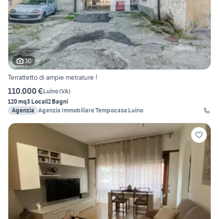
30
Terrattetto di ampie metrature !
110.000 €
Luino
(
VA
)
120 mq
3 Locali
2 Bagni
Agenzia
Agenzia Immobiliare Tempocasa Luino