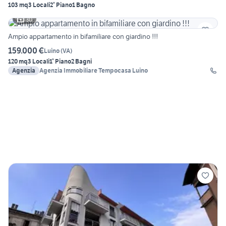
103 mq
3 Locali
2° Piano
1 Bagno
30
Ampio appartamento in bifamiliare con giardino !!!
159.000 €
Luino
(
VA
)
120 mq
3 Locali
1° Piano
2 Bagni
Agenzia
Agenzia Immobiliare Tempocasa Luino