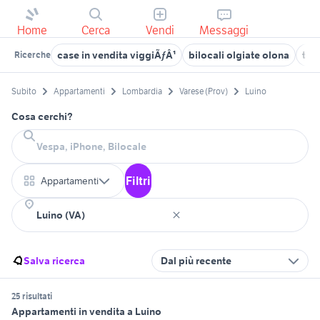
Home
Cerca
Vendi
Messaggi
case in vendita viggiÃƒÂ¹
bilocali olgiate olona
tri
Ricerche
Subito
Appartamenti
Lombardia
Varese (Prov)
Luino
Cosa cerchi?
Filtri
Appartamenti
Salva ricerca
Dal più recente
25 risultati
Appartamenti in vendita a Luino