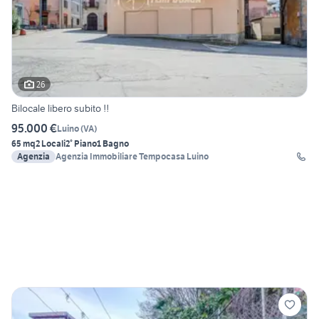
26
Bilocale libero subito !!
95.000 €
Luino
(
VA
)
65 mq
2 Locali
2° Piano
1 Bagno
Agenzia
Agenzia Immobiliare Tempocasa Luino