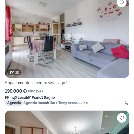
30
Appartamento in centro vista lago !!!
199.000 €
Luino
(
VA
)
95 mq
3 Locali
6° Piano
1 Bagno
Agenzia
Agenzia Immobiliare Tempocasa Luino