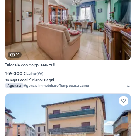
29
Trilocale con doppi servizi !!
169.000 €
Luino
(
VA
)
93 mq
3 Locali
2° Piano
2 Bagni
Agenzia
Agenzia Immobiliare Tempocasa Luino