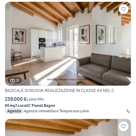
28
BILOCALE DI NUOVA REALIZZAZIONE IN CLASSE A4 NEL C
259.000 €
Luino
(
VA
)
80 mq
2 Locali
2° Piano
1 Bagno
Agenzia
Agenzia Immobiliare Tempocasa Luino