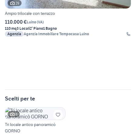
29
Ampio trilocale con terrazzo
110.000 €
Luino
(
VA
)
110 mq
3 Locali
2° Piano
1 Bagno
Agenzia
Agenzia Immobiliare Tempocasa Luino
Scelti per te
6
Tri locale antico panoramicò
GORNO