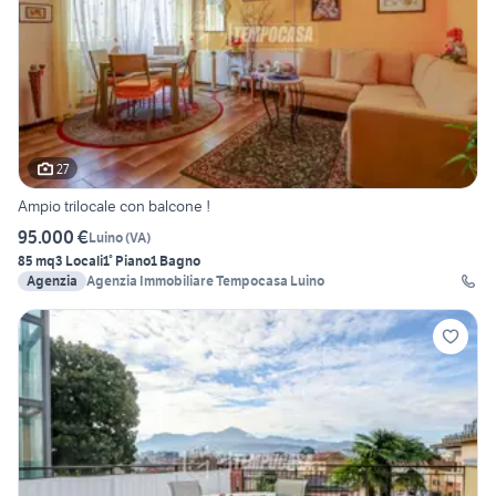
27
Ampio trilocale con balcone !
95.000 €
Luino
(
VA
)
85 mq
3 Locali
1° Piano
1 Bagno
Agenzia
Agenzia Immobiliare Tempocasa Luino