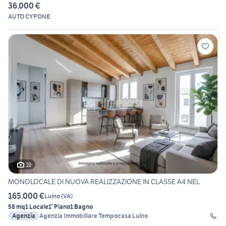
36.000 €
AUTO CYPONE
19
MONOLOCALE DI NUOVA REALIZZAZIONE IN CLASSE A4 NEL
165.000 €
Luino
(
VA
)
58 mq
1 Locale
1° Piano
1 Bagno
Agenzia
Agenzia Immobiliare Tempocasa Luino