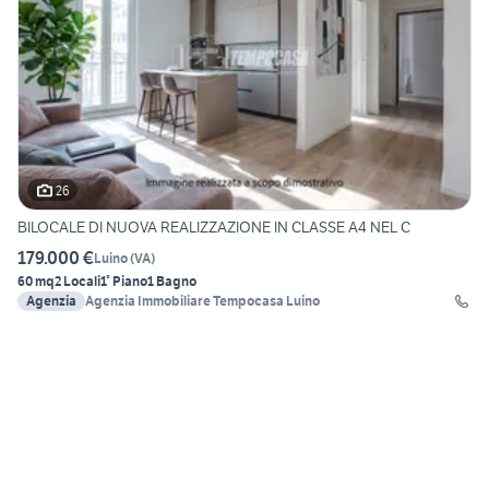
26
BILOCALE DI NUOVA REALIZZAZIONE IN CLASSE A4 NEL C
179.000 €
Luino
(
VA
)
60 mq
2 Locali
1° Piano
1 Bagno
Agenzia
Agenzia Immobiliare Tempocasa Luino