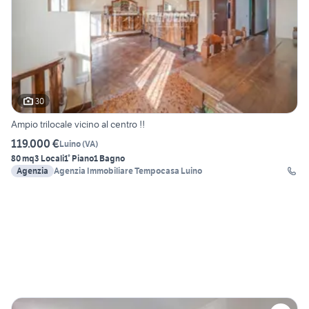
30
Ampio trilocale vicino al centro !!
119.000 €
Luino
(
VA
)
80 mq
3 Locali
1° Piano
1 Bagno
Agenzia
Agenzia Immobiliare Tempocasa Luino