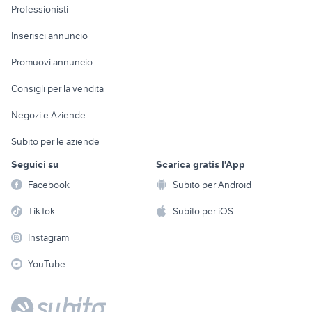
Informatica
Animali
Professionisti
Arredamento e
Console e
Accessori per
Casalinghi
Inserisci annuncio
Videogiochi
animali
Elettrodomestici
Promuovi annuncio
Audio/Video
Musica e Film
Giardino e Fai da te
Consigli per la vendita
Fotografia
Libri e Riviste
Abbigliamento e
Negozi e Aziende
Telefonia
Strumenti Musicali
Accessori
Subito per le aziende
Sports
Tutto per i bambini
Seguici su
Scarica gratis l'App
Biciclette
Facebook
Subito per Android
Collezionismo
TikTok
Subito per iOS
Instagram
YouTube