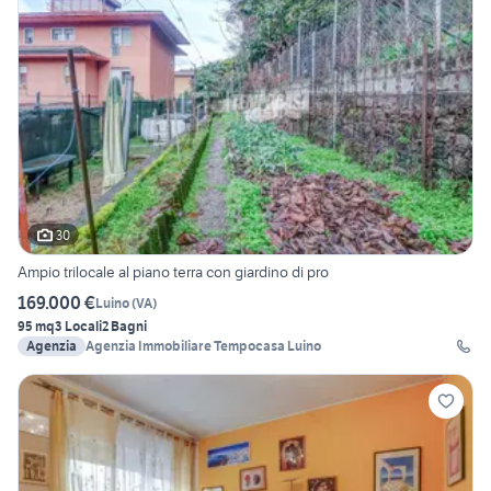
30
Ampio trilocale al piano terra con giardino di pro
169.000 €
Luino
(
VA
)
95 mq
3 Locali
2 Bagni
Agenzia
Agenzia Immobiliare Tempocasa Luino