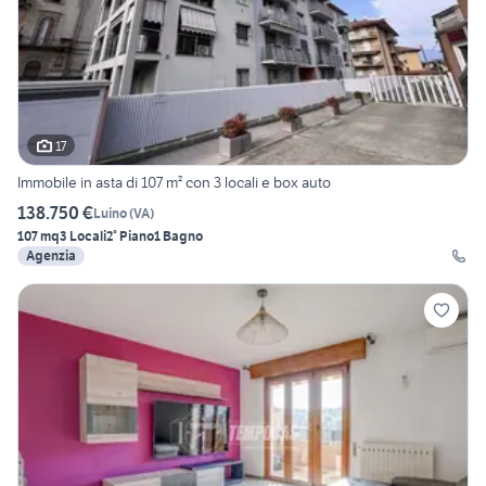
17
Immobile in asta di 107 m² con 3 locali e box auto
138.750 €
Luino
(
VA
)
107 mq
3 Locali
2° Piano
1 Bagno
Agenzia