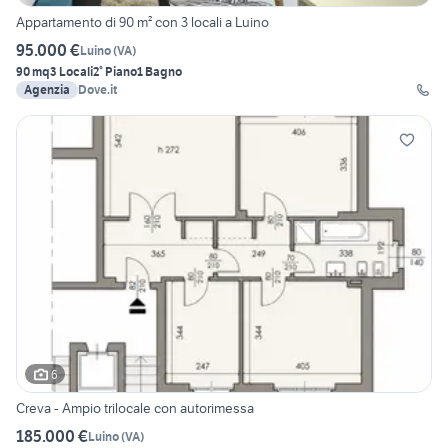
Appartamento di 90 m² con 3 locali a Luino
95.000 €
Luino
(
VA
)
90 mq
3 Locali
2° Piano
1 Bagno
Agenzia
Dove.it
6
Creva - Ampio trilocale con autorimessa
185.000 €
Luino
(
VA
)