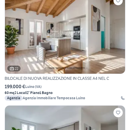
22
BILOCALE DI NUOVA REALIZZAZIONE IN CLASSE A4 NEL C
199.000 €
Luino
(
VA
)
60 mq
2 Locali
2° Piano
1 Bagno
Agenzia
Agenzia Immobiliare Tempocasa Luino