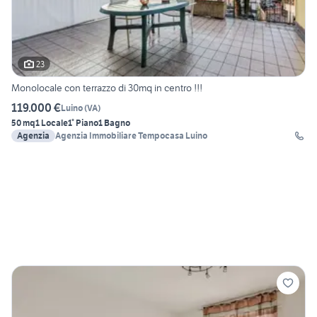
23
Monolocale con terrazzo di 30mq in centro !!!
119.000 €
Luino
(
VA
)
50 mq
1 Locale
1° Piano
1 Bagno
Agenzia
Agenzia Immobiliare Tempocasa Luino