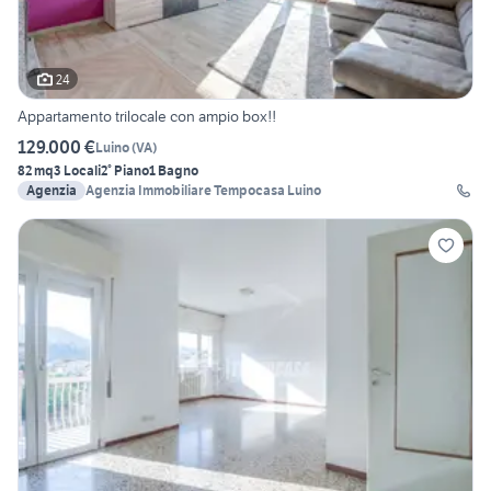
24
Appartamento trilocale con ampio box!!
129.000 €
Luino
(
VA
)
82 mq
3 Locali
2° Piano
1 Bagno
Agenzia
Agenzia Immobiliare Tempocasa Luino