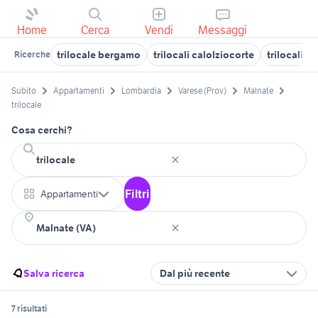
Home
Cerca
Vendi
Messaggi
trilocale bergamo
trilocali calolziocorte
trilocali m
Ricerche
Subito
Appartamenti
Lombardia
Varese (Prov)
Malnate
trilocale
Cosa cerchi?
Filtri
Appartamenti
Salva ricerca
Dal più recente
7 risultati