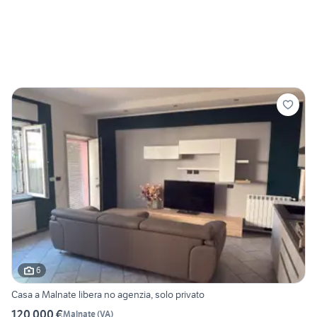
6
Casa a Malnate libera no agenzia, solo privato
120.000 €
Malnate
(
VA
)