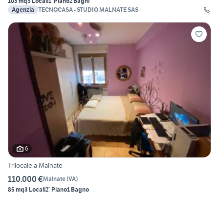
103 mq
3 Locali
1° Piano
2 Bagni
Agenzia
TECNOCASA - STUDIO MALNATE SAS
6
Trilocale a Malnate
110.000 €
Malnate
(
VA
)
85 mq
3 Locali
2° Piano
1 Bagno