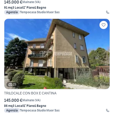
145.000 €
Malnate
(
VA
)
91 mq
3 Locali
2° Piano
1 Bagno
Agenzia
Tempocasa Studio Maor Sas
23
TRILOCALE CON BOX E CANTINA
145.000 €
Malnate
(
VA
)
86 mq
3 Locali
1° Piano
1 Bagno
Agenzia
Tempocasa Studio Maor Sas