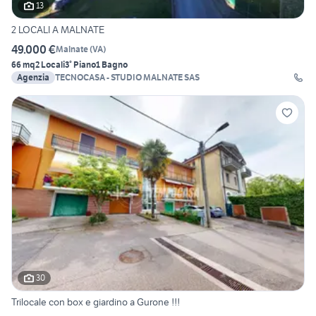
13
2 LOCALI A MALNATE
49.000 €
Malnate
(
VA
)
66 mq
2 Locali
3° Piano
1 Bagno
Agenzia
TECNOCASA - STUDIO MALNATE SAS
30
Trilocale con box e giardino a Gurone !!!