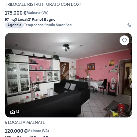
TRILOCALE RISTRUTTURATO CON BOX!
175.000 €
Malnate
(
VA
)
97 mq
3 Locali
2° Piano
1 Bagno
Agenzia
Tempocasa Studio Maor Sas
14
5 LOCALI A MALNATE
120.000 €
Malnate
(
VA
)