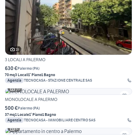
19
3 LOCALI A PALERMO
630 €
Palermo
(
PA
)
70 mq
3 Locali
1° Piano
1 Bagno
Agenzia
TECNOCASA - STAZIONE CENTRALE SAS
20
MONOLOCALE A PALERMO
500 €
Palermo
(
PA
)
37 mq
1 Locale
1° Piano
1 Bagno
Agenzia
TECNOCASA - IMMOBILIARE CENTRO SAS
5