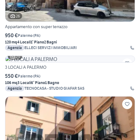
26
Appartamento con super terrazzo
950 €
Palermo
(
PA
)
120 mq
4 Locali
1° Piano
2 Bagni
Agenzia
ELLECI SERVIZI IMMOBILIARI
23
3 LOCALI A PALERMO
550 €
Palermo
(
PA
)
106 mq
3 Locali
6° Piano
1 Bagno
Agenzia
TECNOCASA - STUDIO GIAFAR SAS