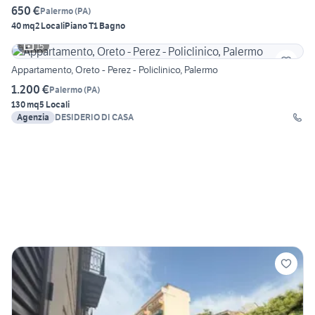
650 €
Palermo
(
PA
)
40 mq
2 Locali
Piano T
1 Bagno
15
Appartamento, Oreto - Perez - Policlinico, Palermo
1.200 €
Palermo
(
PA
)
130 mq
5 Locali
Agenzia
DESIDERIO DI CASA