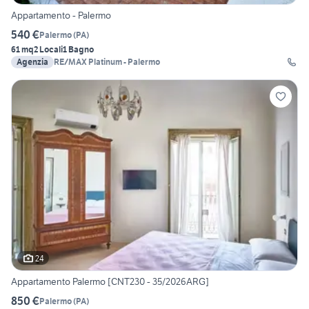
Appartamento - Palermo
540 €
Palermo
(
PA
)
61 mq
2 Locali
1 Bagno
Agenzia
RE/MAX Platinum - Palermo
24
Appartamento Palermo [CNT230 - 35/2026ARG]
850 €
Palermo
(
PA
)