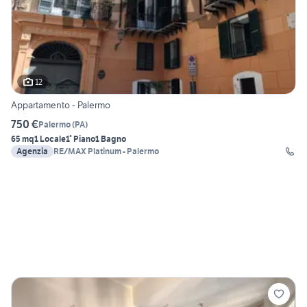
12
Appartamento - Palermo
750 €
Palermo
(
PA
)
65 mq
1 Locale
1° Piano
1 Bagno
Agenzia
RE/MAX Platinum - Palermo