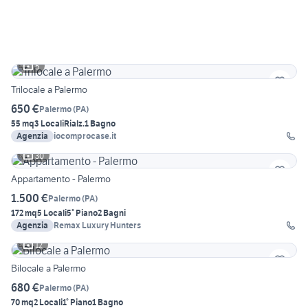
5
Trilocale a Palermo
650 €
Palermo
(
PA
)
55 mq
3 Locali
Rialz.
1 Bagno
Agenzia
iocomprocase.it
30
Appartamento - Palermo
1.500 €
Palermo
(
PA
)
172 mq
5 Locali
5° Piano
2 Bagni
Agenzia
Remax Luxury Hunters
12
Bilocale a Palermo
680 €
Palermo
(
PA
)
70 mq
2 Locali
1° Piano
1 Bagno