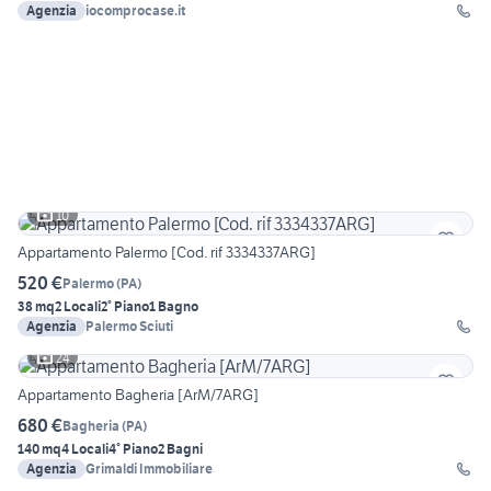
Agenzia
iocomprocase.it
10
Appartamento Palermo [Cod. rif 3334337ARG]
520 €
Palermo
(
PA
)
38 mq
2 Locali
2° Piano
1 Bagno
Agenzia
Palermo Sciuti
24
Appartamento Bagheria [ArM/7ARG]
680 €
Bagheria
(
PA
)
140 mq
4 Locali
4° Piano
2 Bagni
Agenzia
Grimaldi Immobiliare