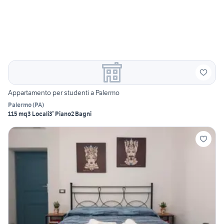
Appartamento per studenti a Palermo
Palermo
(
PA
)
115 mq
3 Locali
3° Piano
2 Bagni