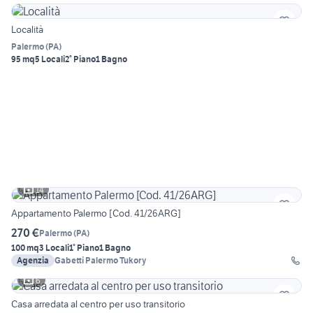
Località
Palermo
(
PA
)
95 mq
5 Locali
2° Piano
1 Bagno
14
Appartamento Palermo [Cod. 41/26ARG]
270 €
Palermo
(
PA
)
100 mq
3 Locali
1° Piano
1 Bagno
Agenzia
Gabetti Palermo Tukory
6
Casa arredata al centro per uso transitorio