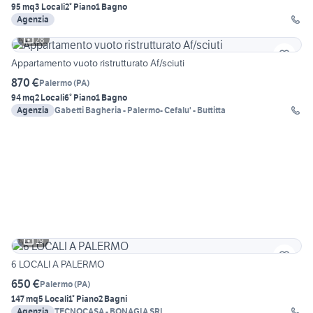
95 mq
3 Locali
2° Piano
1 Bagno
Agenzia
28
Appartamento vuoto ristrutturato Af/sciuti
870 €
Palermo
(
PA
)
94 mq
2 Locali
6° Piano
1 Bagno
Agenzia
Gabetti Bagheria - Palermo- Cefalu' - Buttitta
19
6 LOCALI A PALERMO
650 €
Palermo
(
PA
)
147 mq
5 Locali
1° Piano
2 Bagni
Agenzia
TECNOCASA - BONAGIA SRL