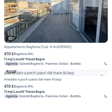
9
Appartamento Bagheria [Cod. rif Ar/ASPARG]
470 €
Bagheria
(
PA
)
72 mq
2 Locali
3° Piano
1 Bagno
Agenzia
Gabetti Bagheria - Palermo- Cefalu' - Buttitta
9
Arredato a pochi passi dal mare Ar/asp
470 €
Bagheria
(
PA
)
72 mq
2 Locali
3° Piano
1 Bagno
Agenzia
Gabetti Bagheria - Palermo- Cefalu' - Buttitta