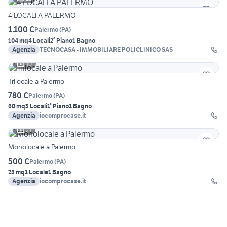
4 LOCALI A PALERMO
1.100 €
Palermo
(
PA
)
104 mq
4 Locali
2° Piano
1 Bagno
Agenzia
TECNOCASA - IMMOBILIARE POLICLINICO SAS
10
Trilocale a Palermo
780 €
Palermo
(
PA
)
60 mq
3 Locali
1° Piano
1 Bagno
Agenzia
iocomprocase.it
21
Monolocale a Palermo
500 €
Palermo
(
PA
)
25 mq
1 Locale
1 Bagno
Agenzia
iocomprocase.it