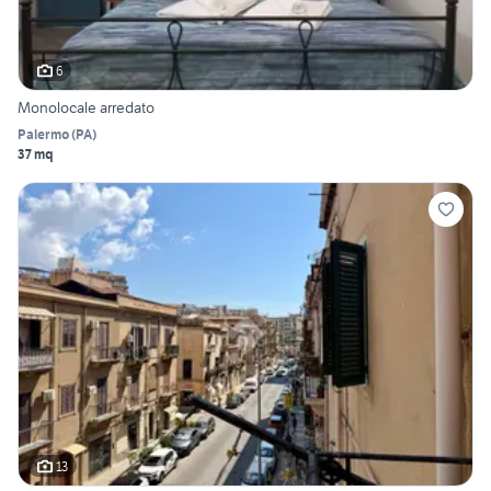
6
Monolocale arredato
Palermo
(
PA
)
37 mq
13