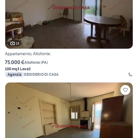
14
Appartamento, Altofonte.
75.000 €
Altofonte
(
PA
)
100 mq
3 Locali
Agenzia
DESIDERIO DI CASA