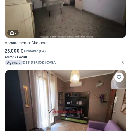
7
Appartamento, Altofonte.
25.000 €
Altofonte
(
PA
)
40 mq
2 Locali
Agenzia
DESIDERIO DI CASA