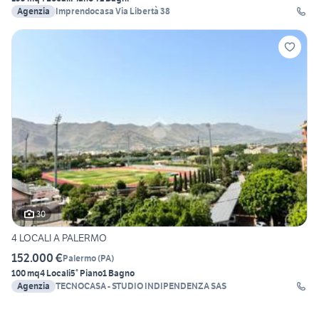
Agenzia
Imprendocasa Via Libertà 38
30
4 LOCALI A PALERMO
152.000 €
Palermo
(
PA
)
100 mq
4 Locali
5° Piano
1 Bagno
Agenzia
TECNOCASA - STUDIO INDIPENDENZA SAS