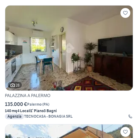
28
PALAZZINA A PALERMO
135.000 €
Palermo
(
PA
)
140 mq
4 Locali
1° Piano
3 Bagni
Agenzia
TECNOCASA - BONAGIA SRL