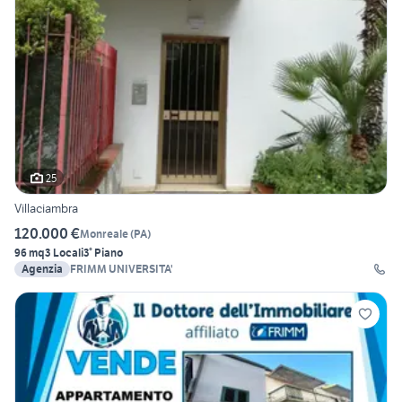
25
Villaciambra
120.000 €
Monreale
(
PA
)
96 mq
3 Locali
3° Piano
Agenzia
FRIMM UNIVERSITA'