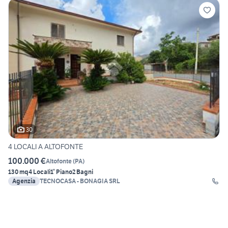
30
4 LOCALI A ALTOFONTE
100.000 €
Altofonte
(
PA
)
130 mq
4 Locali
1° Piano
2 Bagni
Agenzia
TECNOCASA - BONAGIA SRL