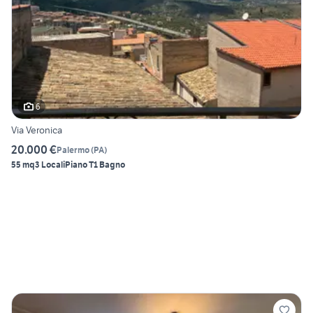
6
Via Veronica
20.000 €
Palermo
(
PA
)
55 mq
3 Locali
Piano T
1 Bagno