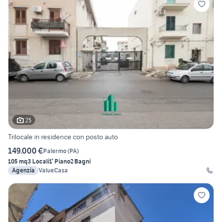
25
Trilocale in residence con posto auto
149.000 €
Palermo
(
PA
)
105 mq
3 Locali
1° Piano
2 Bagni
Agenzia
ValueCasa