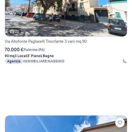
20
Via Altofonte Pagliarelli Trionfante 3 vani mq 90
70.000 €
Palermo
(
PA
)
90 mq
3 Locali
3° Piano
1 Bagno
Agenzia
IMMOBILIARE MASSIMO