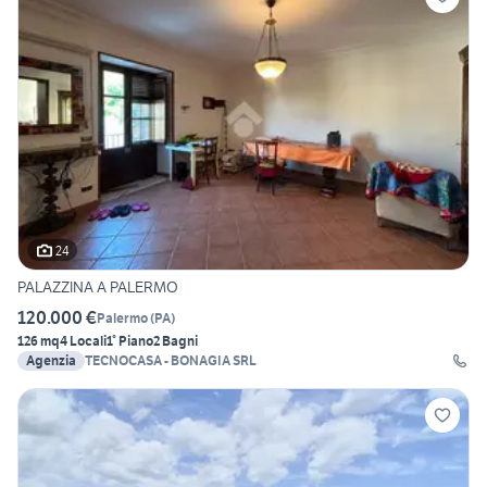
24
PALAZZINA A PALERMO
120.000 €
Palermo
(
PA
)
126 mq
4 Locali
1° Piano
2 Bagni
Agenzia
TECNOCASA - BONAGIA SRL