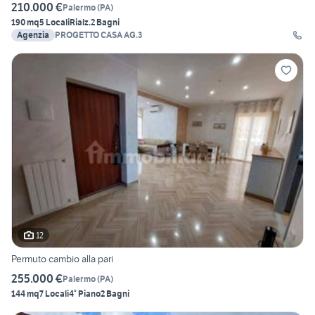
210.000 €
Palermo
(
PA
)
190 mq
5 Locali
Rialz.
2 Bagni
Agenzia
PROGETTO CASA AG.3
12
Permuto cambio alla pari
255.000 €
Palermo
(
PA
)
144 mq
7 Locali
4° Piano
2 Bagni