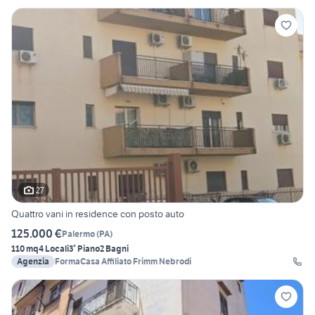
27
Quattro vani in residence con posto auto
125.000 €
Palermo
(
PA
)
110 mq
4 Locali
3° Piano
2 Bagni
Agenzia
FormaCasa Affiliato Frimm Nebrodi