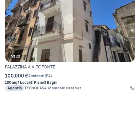
30
PALAZZINA A ALTOFONTE
100.000 €
Altofonte
(
PA
)
180 mq
7 Locali
1° Piano
3 Bagni
Agenzia
TECNOCASA: Monreale Casa Sas