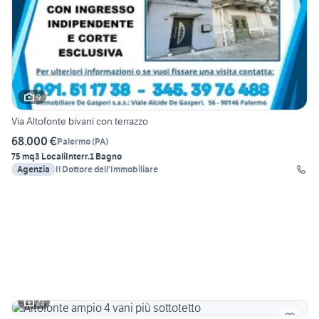
9
Via Altofonte bivani con terrazzo
68.000 €
Palermo
(
PA
)
75 mq
3 Locali
Interr.
1 Bagno
Agenzia
Il Dottore dell'Immobiliare
21