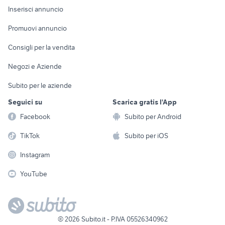
Console e
Accessori per
Casalinghi
Inserisci annuncio
Videogiochi
animali
Elettrodomestici
Promuovi annuncio
Audio/Video
Musica e Film
Giardino e Fai da te
Consigli per la vendita
Fotografia
Libri e Riviste
Abbigliamento e
Negozi e Aziende
Telefonia
Strumenti Musicali
Accessori
Subito per le aziende
Sports
Tutto per i bambini
Seguici su
Scarica gratis l'App
Biciclette
Facebook
Subito per Android
Collezionismo
TikTok
Subito per iOS
Instagram
YouTube
©
2026
Subito.it - P.IVA 05526340962