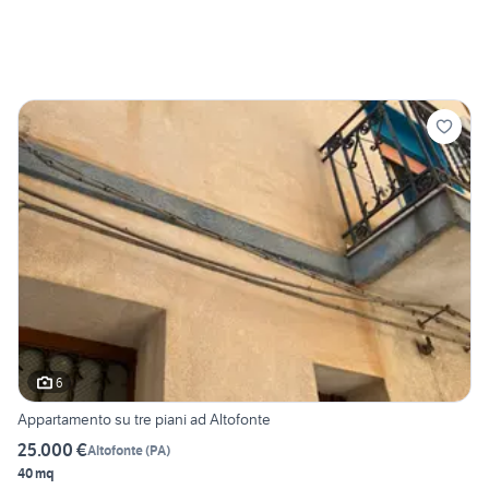
6
Appartamento su tre piani ad Altofonte
25.000 €
Altofonte
(
PA
)
40 mq