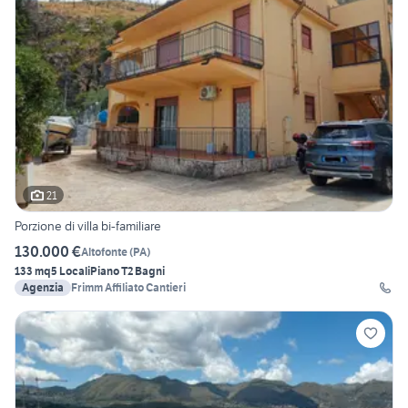
21
Porzione di villa bi-familiare
130.000 €
Altofonte
(
PA
)
133 mq
5 Locali
Piano T
2 Bagni
Agenzia
Frimm Affiliato Cantieri