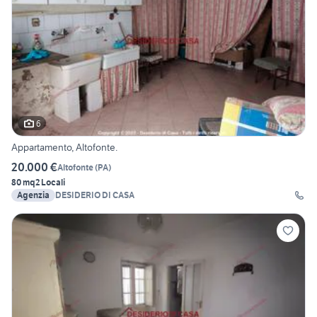
6
Appartamento, Altofonte.
20.000 €
Altofonte
(
PA
)
80 mq
2 Locali
Agenzia
DESIDERIO DI CASA