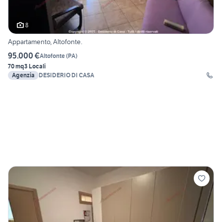
8
Appartamento, Altofonte.
95.000 €
Altofonte
(
PA
)
70 mq
3 Locali
Agenzia
DESIDERIO DI CASA