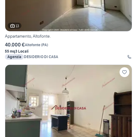
13
Appartamento, Altofonte.
40.000 €
Altofonte
(
PA
)
55 mq
3 Locali
Agenzia
DESIDERIO DI CASA