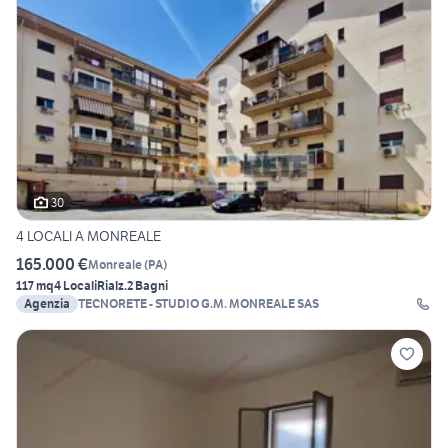
30
4 LOCALI A MONREALE
165.000 €
Monreale
(
PA
)
117 mq
4 Locali
Rialz.
2 Bagni
Agenzia
TECNORETE - STUDIO G.M. MONREALE SAS