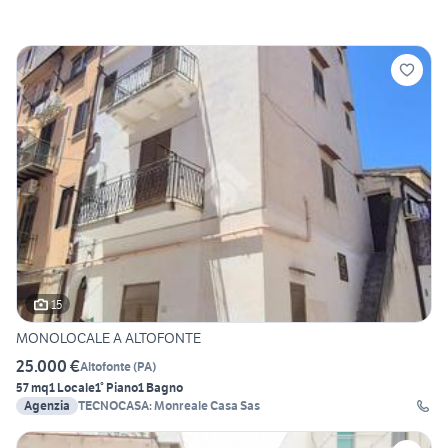
15
MONOLOCALE A ALTOFONTE
25.000 €
Altofonte
(
PA
)
57 mq
1 Locale
1° Piano
1 Bagno
Agenzia
TECNOCASA: Monreale Casa Sas