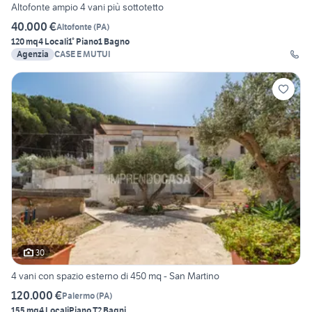
Altofonte ampio 4 vani più sottotetto
40.000 €
Altofonte
(
PA
)
120 mq
4 Locali
1° Piano
1 Bagno
Agenzia
CASE E MUTUI
30
4 vani con spazio esterno di 450 mq - San Martino
120.000 €
Palermo
(
PA
)
155 mq
4 Locali
Piano T
2 Bagni