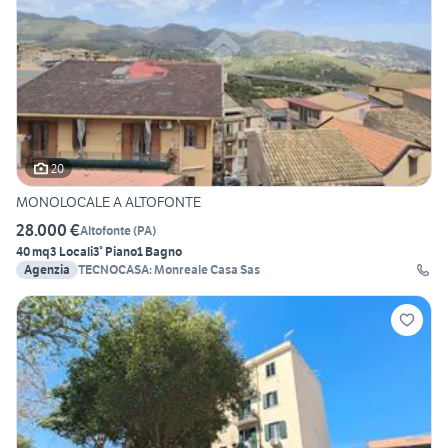
20
MONOLOCALE A ALTOFONTE
28.000 €
Altofonte
(
PA
)
40 mq
3 Locali
3° Piano
1 Bagno
Agenzia
TECNOCASA: Monreale Casa Sas