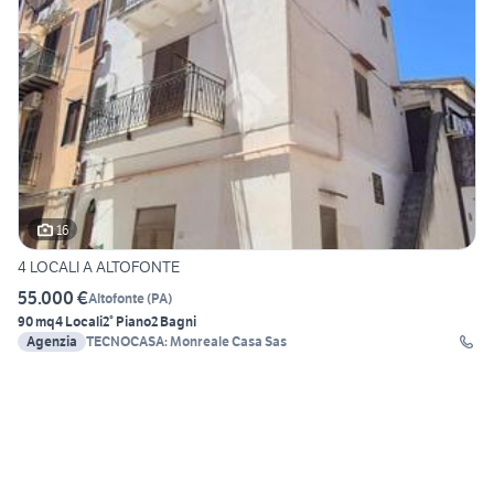
16
4 LOCALI A ALTOFONTE
55.000 €
Altofonte
(
PA
)
90 mq
4 Locali
2° Piano
2 Bagni
Agenzia
TECNOCASA: Monreale Casa Sas