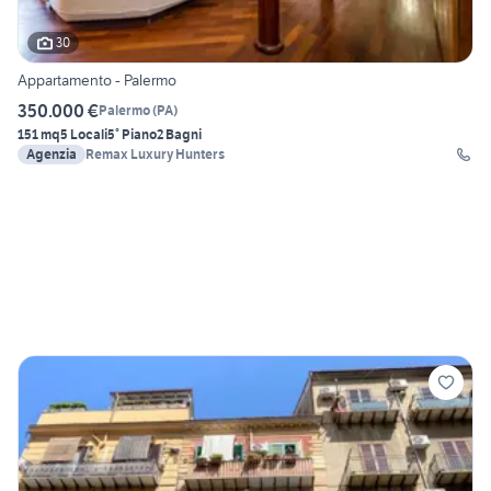
30
Appartamento - Palermo
350.000 €
Palermo
(
PA
)
151 mq
5 Locali
5° Piano
2 Bagni
Agenzia
Remax Luxury Hunters