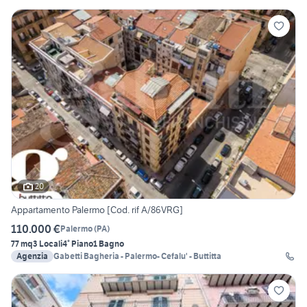
20
Appartamento Palermo [Cod. rif A/86VRG]
110.000 €
Palermo
(
PA
)
77 mq
3 Locali
4° Piano
1 Bagno
Agenzia
Gabetti Bagheria - Palermo- Cefalu' - Buttitta