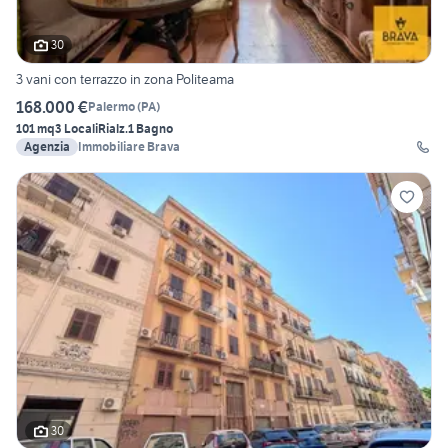
30
3 vani con terrazzo in zona Politeama
168.000 €
Palermo
(
PA
)
101 mq
3 Locali
Rialz.
1 Bagno
Agenzia
Immobiliare Brava
30