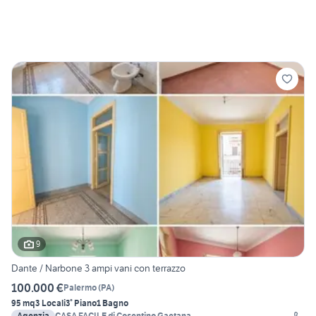
9
Dante / Narbone 3 ampi vani con terrazzo
100.000 €
Palermo
(
PA
)
95 mq
3 Locali
3° Piano
1 Bagno
Agenzia
CASA FACILE di Cosentino Gaetana