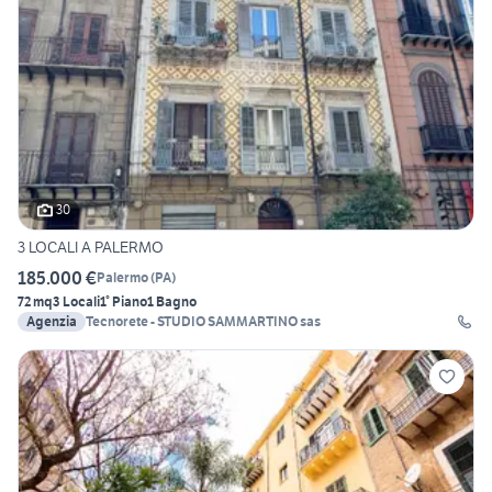
30
3 LOCALI A PALERMO
185.000 €
Palermo
(
PA
)
72 mq
3 Locali
1° Piano
1 Bagno
Agenzia
Tecnorete - STUDIO SAMMARTINO sas