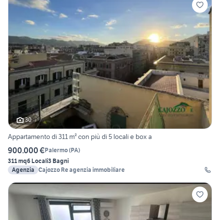
30
Appartamento di 311 m² con più di 5 locali e box a
900.000 €
Palermo
(
PA
)
311 mq
6 Locali
3 Bagni
Agenzia
Cajozzo Re agenzia immobiliare