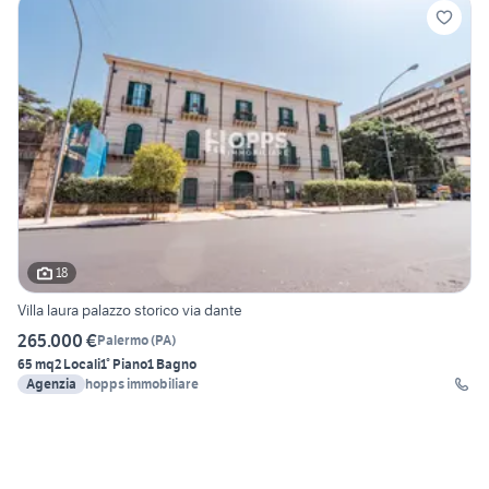
18
Villa laura palazzo storico via dante
265.000 €
Palermo
(
PA
)
65 mq
2 Locali
1° Piano
1 Bagno
Agenzia
hopps immobiliare