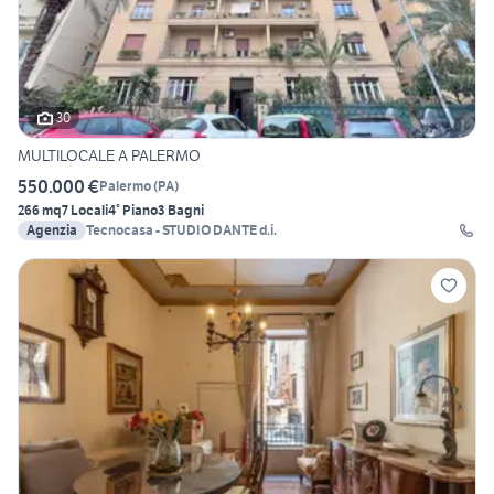
30
MULTILOCALE A PALERMO
550.000 €
Palermo
(
PA
)
266 mq
7 Locali
4° Piano
3 Bagni
Agenzia
Tecnocasa - STUDIO DANTE d.i.