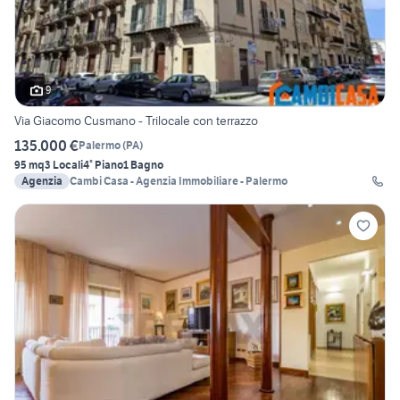
9
Via Giacomo Cusmano - Trilocale con terrazzo
135.000 €
Palermo
(
PA
)
95 mq
3 Locali
4° Piano
1 Bagno
Agenzia
Cambi Casa - Agenzia Immobiliare - Palermo