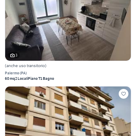
3
(anche uso transitorio)
Palermo
(
PA
)
60 mq
2 Locali
Piano T
1 Bagno