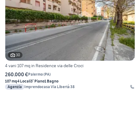
30
4 vani 107 mq in Residence via delle Croci
260.000 €
Palermo
(
PA
)
107 mq
4 Locali
3° Piano
1 Bagno
Agenzia
Imprendocasa Via Libertà 38