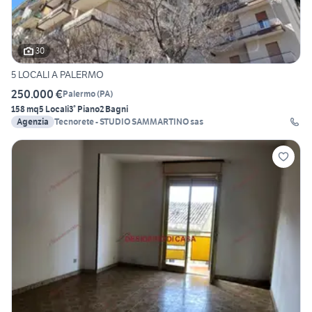
30
5 LOCALI A PALERMO
250.000 €
Palermo
(
PA
)
158 mq
5 Locali
3° Piano
2 Bagni
Agenzia
Tecnorete - STUDIO SAMMARTINO sas