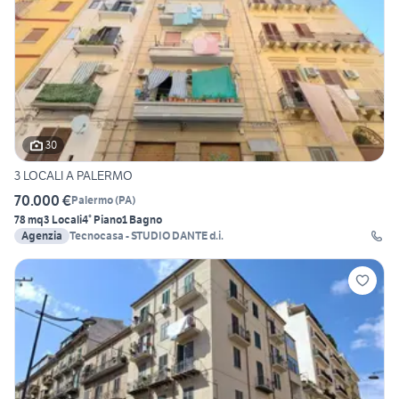
30
3 LOCALI A PALERMO
70.000 €
Palermo
(
PA
)
78 mq
3 Locali
4° Piano
1 Bagno
Agenzia
Tecnocasa - STUDIO DANTE d.i.