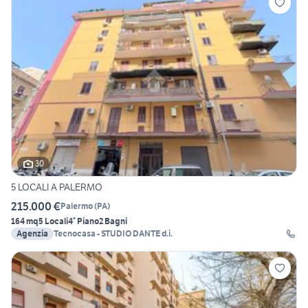
30
5 LOCALI A PALERMO
215.000 €
Palermo
(
PA
)
164 mq
5 Locali
4° Piano
2 Bagni
Agenzia
Tecnocasa - STUDIO DANTE d.i.