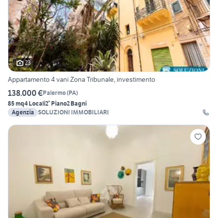
23
Appartamento 4 vani Zona Tribunale, investimento
138.000 €
Palermo
(
PA
)
85 mq
4 Locali
2° Piano
2 Bagni
Agenzia
SOLUZIONI IMMOBILIARI