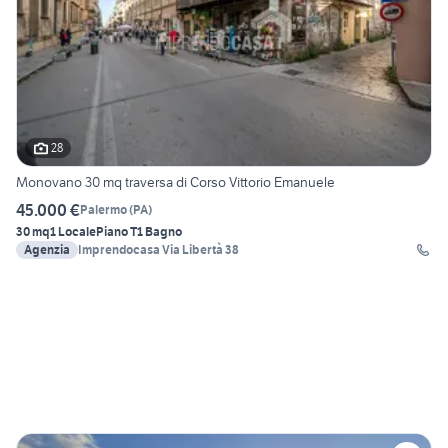
28
Monovano 30 mq traversa di Corso Vittorio Emanuele
45.000 €
Palermo
(
PA
)
30 mq
1 Locale
Piano T
1 Bagno
Agenzia
Imprendocasa Via Libertà 38