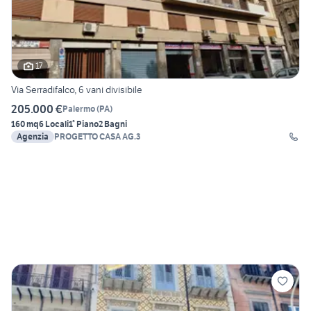
17
Via Serradifalco, 6 vani divisibile
205.000 €
Palermo
(
PA
)
160 mq
6 Locali
1° Piano
2 Bagni
Agenzia
PROGETTO CASA AG.3