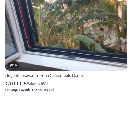
6
Elegante esavani in zona Camporeale Dante
320.000 €
Palermo
(
PA
)
170 mq
6 Locali
1° Piano
2 Bagni