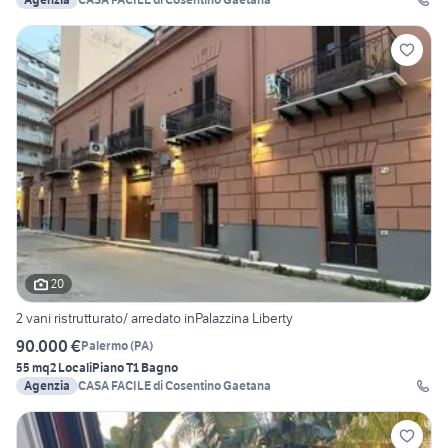
20
2 vani ristrutturato/ arredato inPalazzina Liberty
90.000 €
Palermo
(
PA
)
55 mq
2 Locali
Piano T
1 Bagno
Agenzia
CASA FACILE di Cosentino Gaetana