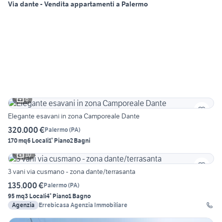
Via dante - Vendita appartamenti a Palermo
6
Elegante esavani in zona Camporeale Dante
320.000 €
Palermo
(
PA
)
170 mq
6 Locali
1° Piano
2 Bagni
10
3 vani via cusmano - zona dante/terrasanta
135.000 €
Palermo
(
PA
)
95 mq
3 Locali
4° Piano
1 Bagno
Agenzia
Errebicasa Agenzia Immobiliare