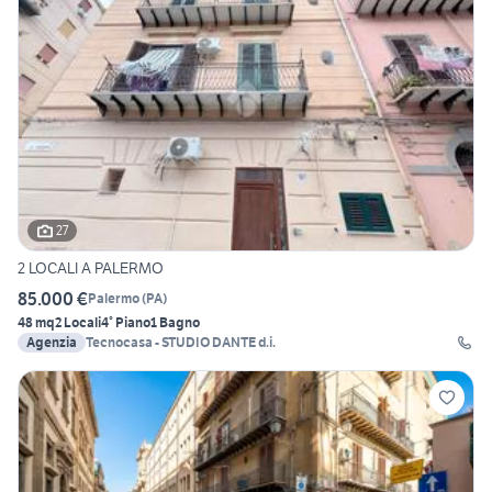
27
2 LOCALI A PALERMO
85.000 €
Palermo
(
PA
)
48 mq
2 Locali
4° Piano
1 Bagno
Agenzia
Tecnocasa - STUDIO DANTE d.i.