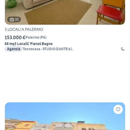
30
3 LOCALI A PALERMO
153.000 €
Palermo
(
PA
)
68 mq
3 Locali
1° Piano
1 Bagno
Agenzia
Tecnocasa - STUDIO DANTE d.i.