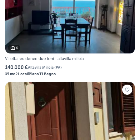
6
Villetta residence due torri - altavilla milicia
140.000 €
Altavilla Milicia
(
PA
)
35 mq
2 Locali
Piano T
1 Bagno