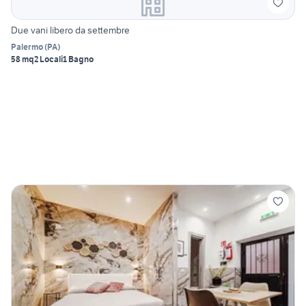
Due vani libero da settembre
Palermo
(
PA
)
58 mq
2 Locali
1 Bagno