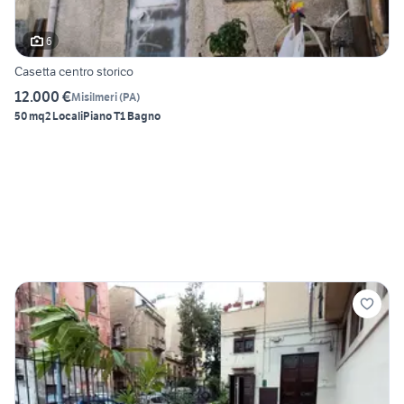
6
Casetta centro storico
12.000 €
Misilmeri
(
PA
)
50 mq
2 Locali
Piano T
1 Bagno