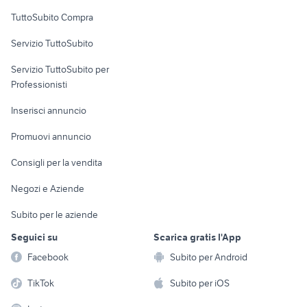
vendita sicilia
Uffici e Locali
TuttoSubito Compra
commerciali
Servizio TuttoSubito
elettronica
per la casa e la
sports e hobby
Servizio TuttoSubito per
persona
Informatica
Animali
Professionisti
Arredamento e
Console e
Accessori per
Casalinghi
Inserisci annuncio
Videogiochi
animali
Elettrodomestici
Promuovi annuncio
Audio/Video
Musica e Film
Giardino e Fai da te
Consigli per la vendita
Fotografia
Libri e Riviste
Abbigliamento e
Negozi e Aziende
Telefonia
Strumenti Musicali
Accessori
Subito per le aziende
Sports
Tutto per i bambini
Seguici su
Scarica gratis l'App
Biciclette
Facebook
Subito per Android
Collezionismo
TikTok
Subito per iOS