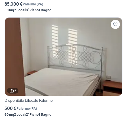
85.000 €
Palermo
(
PA
)
50 mq
2 Locali
3° Piano
1 Bagno
6
Disponibile bilocale Palermo
500 €
Palermo
(
PA
)
60 mq
2 Locali
2° Piano
1 Bagno