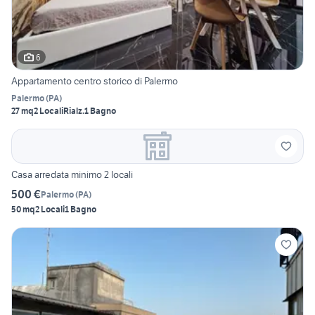
6
Appartamento centro storico di Palermo
Palermo
(
PA
)
27 mq
2 Locali
Rialz.
1 Bagno
Casa arredata minimo 2 locali
500 €
Palermo
(
PA
)
50 mq
2 Locali
1 Bagno