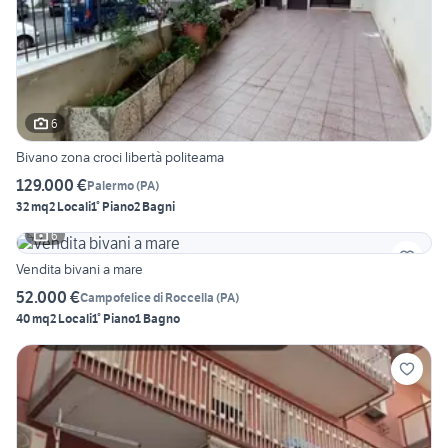
6
Bivano zona croci libertà politeama
129.000 €
Palermo
(
PA
)
32 mq
2 Locali
1° Piano
2 Bagni
6
Vendita bivani a mare
52.000 €
Campofelice di Roccella
(
PA
)
40 mq
2 Locali
1° Piano
1 Bagno