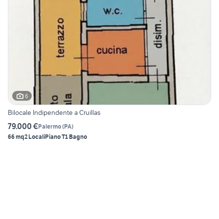
6
Bilocale Indipendente a Cruillas
79.000 €
Palermo
(
PA
)
66 mq
2 Locali
Piano T
1 Bagno