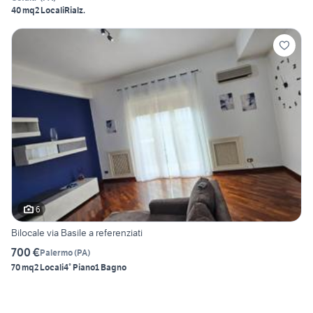
40 mq
2 Locali
Rialz.
6
Bilocale via Basile a referenziati
700 €
Palermo
(
PA
)
70 mq
2 Locali
4° Piano
1 Bagno