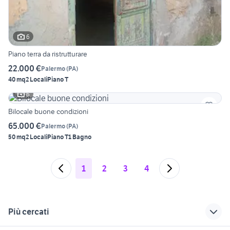
6
Piano terra da ristrutturare
22.000 €
Palermo
(
PA
)
40 mq
2 Locali
Piano T
6
Bilocale buone condizioni
65.000 €
Palermo
(
PA
)
50 mq
2 Locali
Piano T
1 Bagno
1
2
3
4
Più cercati