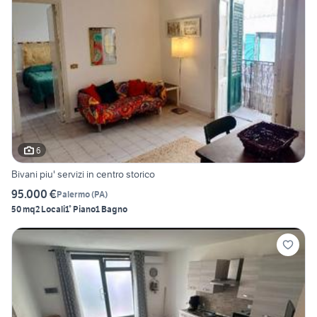
6
Bivani piu' servizi in centro storico
95.000 €
Palermo
(
PA
)
50 mq
2 Locali
1° Piano
1 Bagno