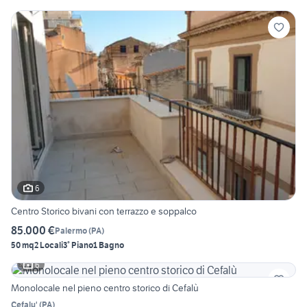
6
Centro Storico bivani con terrazzo e soppalco
85.000 €
Palermo
(
PA
)
50 mq
2 Locali
3° Piano
1 Bagno
6
Monolocale nel pieno centro storico di Cefalù
Cefalu'
(
PA
)