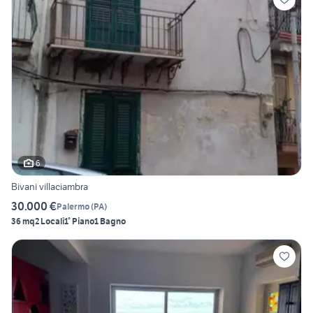
6
Bivani villaciambra
30.000 €
Palermo
(
PA
)
36 mq
2 Locali
1° Piano
1 Bagno