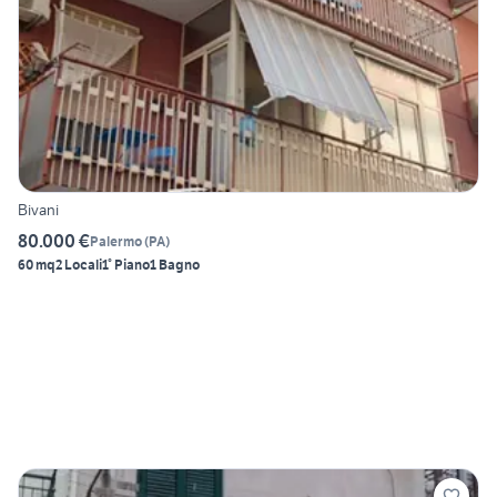
Bivani
80.000 €
Palermo
(
PA
)
60 mq
2 Locali
1° Piano
1 Bagno