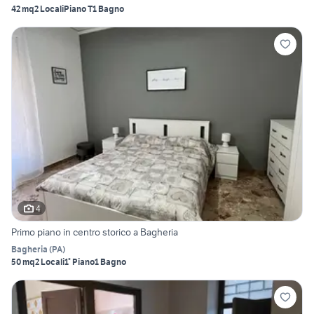
42 mq
2 Locali
Piano T
1 Bagno
4
Primo piano in centro storico a Bagheria
Bagheria
(
PA
)
50 mq
2 Locali
1° Piano
1 Bagno