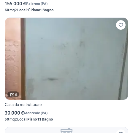
155.000 €
Palermo
(
PA
)
60 mq
2 Locali
1° Piano
1 Bagno
6
Casa da restrutturare
30.000 €
Monreale
(
PA
)
50 mq
2 Locali
Piano T
1 Bagno