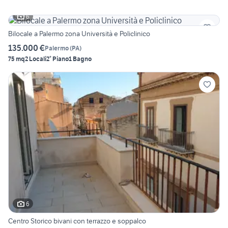
6
Bilocale a Palermo zona Università e Policlinico
135.000 €
Palermo
(
PA
)
75 mq
2 Locali
2° Piano
1 Bagno
6
Centro Storico bivani con terrazzo e soppalco