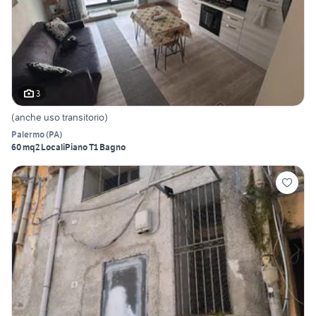
3
(anche uso transitorio)
Palermo
(
PA
)
60 mq
2 Locali
Piano T
1 Bagno