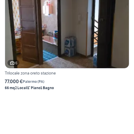
6
Trilocale zona oreto stazione
77.000 €
Palermo
(
PA
)
66 mq
2 Locali
1° Piano
1 Bagno