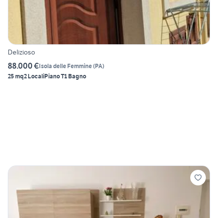
Delizioso
88.000 €
Isola delle Femmine
(
PA
)
25 mq
2 Locali
Piano T
1 Bagno