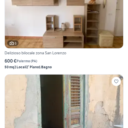
6
Delizioso bilocale zona San Lorenzo
600 €
Palermo
(
PA
)
50 mq
2 Locali
2° Piano
1 Bagno