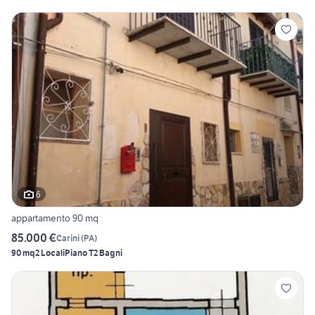
6
appartamento 90 mq
85.000 €
Carini
(
PA
)
90 mq
2 Locali
Piano T
2 Bagni