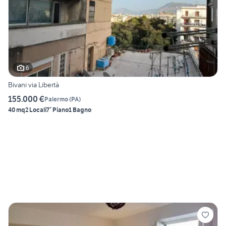
6
Bivani via Libertà
155.000 €
Palermo
(
PA
)
40 mq
2 Locali
7° Piano
1 Bagno