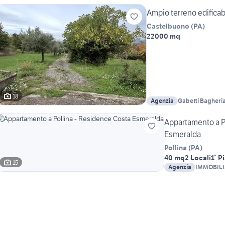
Ampio terreno edificab
Castelbuono
(
PA
)
22000 mq
18
Agenzia
Gabetti Bagheria 
Buttitta
Appartamento a P
Esmeralda
Pollina
(
PA
)
40 mq
2 Locali
1° P
15
Agenzia
IMMOBILI