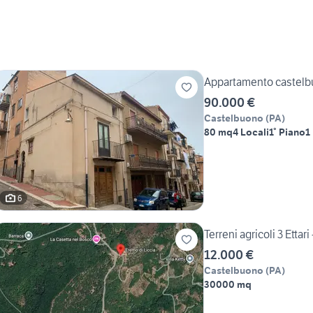
Appartamento castel
90.000 €
Castelbuono
(
PA
)
80 mq
4 Locali
1° Piano
1
6
Terreni agricoli 3 Ettar
12.000 €
Castelbuono
(
PA
)
30000 mq