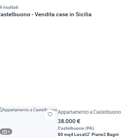
4 risultati
astelbuono - Vendita case in Sicilia
Appartamento a Castelbuono
38.000 €
Castelbuono
(
PA
)
6
80 mq
4 Locali
2° Piano
2 Bagni