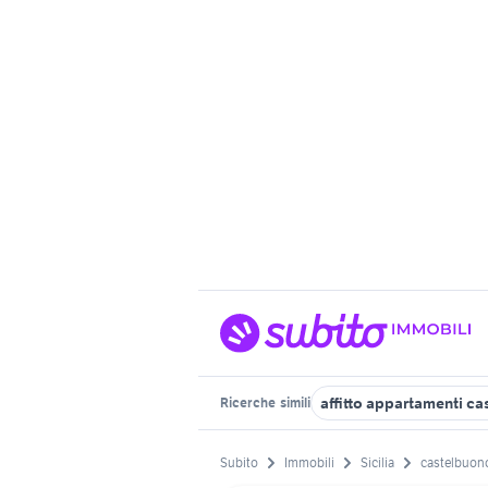
affitto appartamenti cas
Ricerche
simili
Subito
Immobili
Sicilia
castelbuon