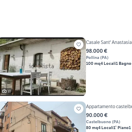
Casale Sant' Anastasia
98.000 €
Pollina
(
PA
)
100 mq
4 Locali
1 Bagno
10
Appartamento castel
90.000 €
Castelbuono
(
PA
)
80 mq
4 Locali
1° Piano
1