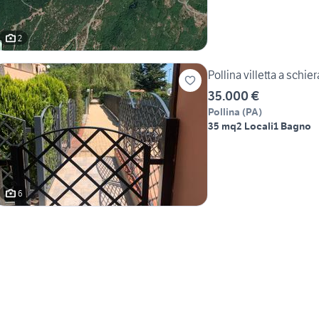
2
Pollina villetta a schi
35.000 €
Pollina
(
PA
)
35 mq
2 Locali
1 Bagno
6