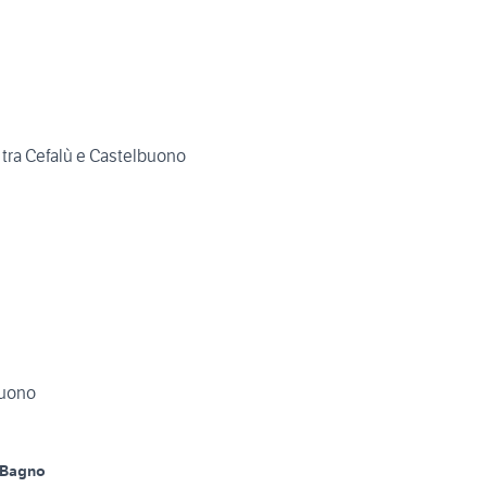
 tra Cefalù e Castelbuono
buono
 Bagno