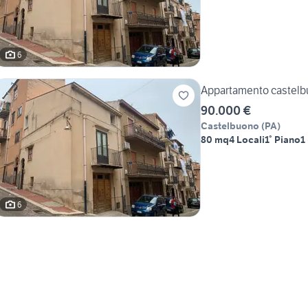
6
Appartamento castel
90.000 €
Castelbuono
(
PA
)
80 mq
4 Locali
1° Piano
1
6