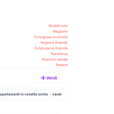
Modelli auto
Magazine
Consigli per la vendita
Negozi e Aziende
Subito per le Aziende
Assistenza
Ricerche salvate
Preferiti
Vendi
ppartamenti in vendita sicilia
vendita immobili san vito lo capo Sic