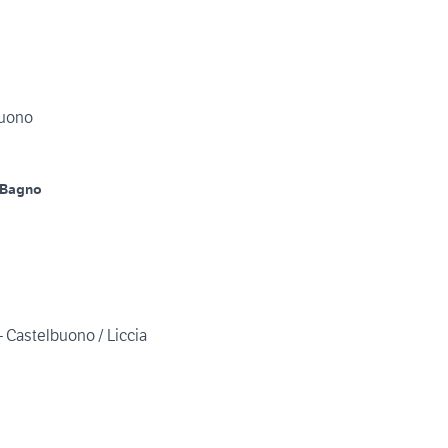
buono
 Bagno
i - Castelbuono / Liccia