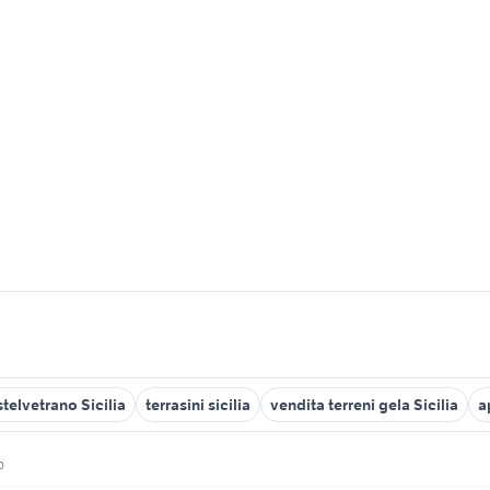
telvetrano Sicilia
terrasini sicilia
vendita terreni gela Sicilia
a
o