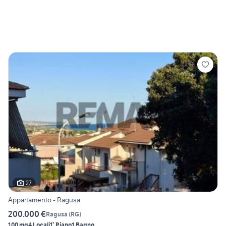
27
Appartamento - Ragusa
200.000 €
Ragusa
(
RG
)
100 mq
4 Locali
1° Piano
1 Bagno