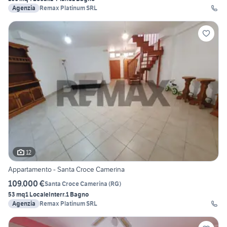
Agenzia
Remax Platinum SRL
12
Appartamento - Santa Croce Camerina
109.000 €
Santa Croce Camerina
(
RG
)
53 mq
1 Locale
Interr.
1 Bagno
Agenzia
Remax Platinum SRL