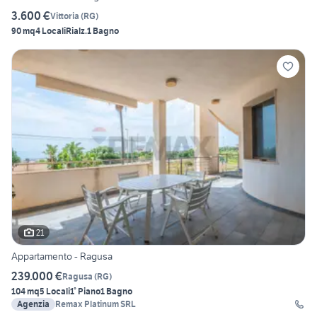
3.600 €
Vittoria
(
RG
)
90 mq
4 Locali
Rialz.
1 Bagno
21
Appartamento - Ragusa
239.000 €
Ragusa
(
RG
)
104 mq
5 Locali
1° Piano
1 Bagno
Agenzia
Remax Platinum SRL