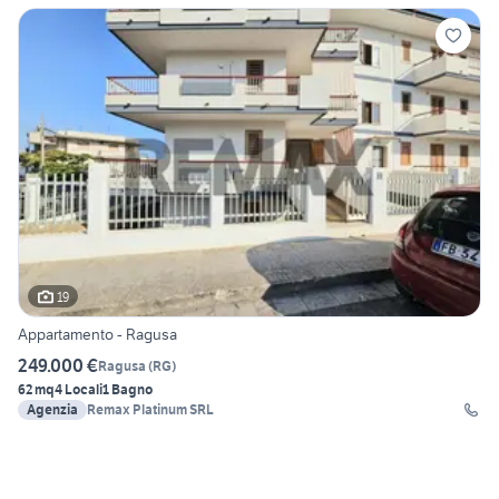
19
Appartamento - Ragusa
249.000 €
Ragusa
(
RG
)
62 mq
4 Locali
1 Bagno
Agenzia
Remax Platinum SRL