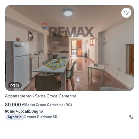
13
Appartamento - Santa Croce Camerina
80.000 €
Santa Croce Camerina
(
RG
)
80 mq
4 Locali
1 Bagno
Agenzia
Remax Platinum SRL