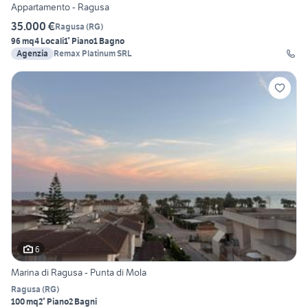
Appartamento - Ragusa
35.000 €
Ragusa
(
RG
)
96 mq
4 Locali
1° Piano
1 Bagno
Agenzia
Remax Platinum SRL
6
Marina di Ragusa - Punta di Mola
Ragusa
(
RG
)
100 mq
2° Piano
2 Bagni