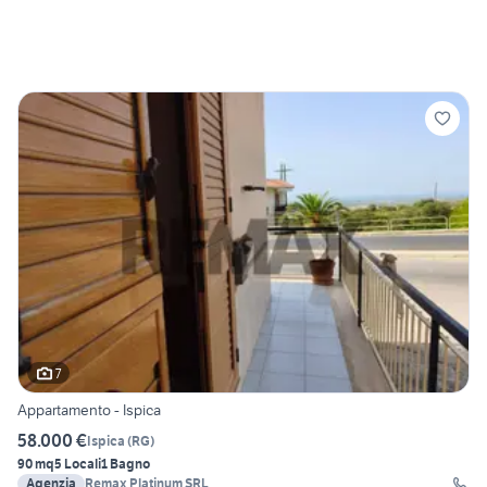
7
Appartamento - Ispica
58.000 €
Ispica
(
RG
)
90 mq
5 Locali
1 Bagno
Agenzia
Remax Platinum SRL