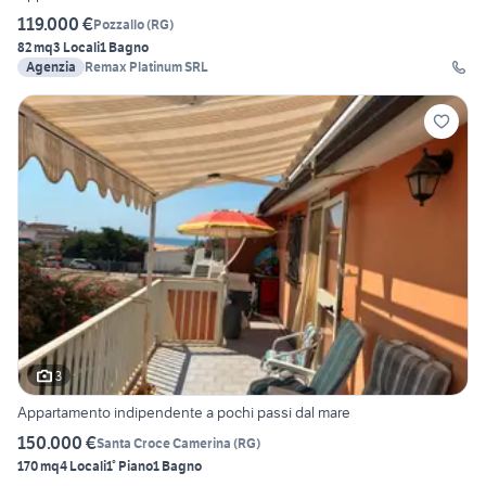
119.000 €
Pozzallo
(
RG
)
82 mq
3 Locali
1 Bagno
Agenzia
Remax Platinum SRL
3
Appartamento indipendente a pochi passi dal mare
150.000 €
Santa Croce Camerina
(
RG
)
170 mq
4 Locali
1° Piano
1 Bagno