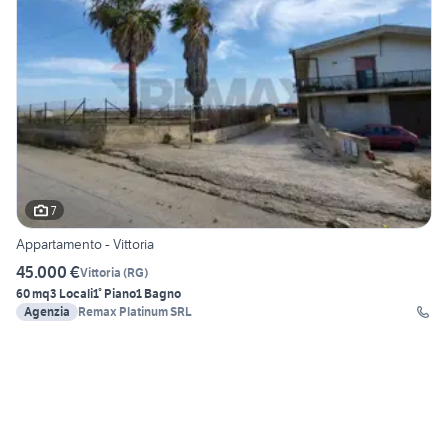
7
Appartamento - Vittoria
45.000 €
Vittoria
(
RG
)
60 mq
3 Locali
1° Piano
1 Bagno
Agenzia
Remax Platinum SRL