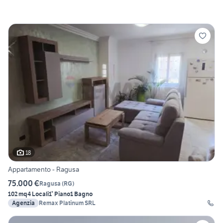
18
Appartamento - Ragusa
75.000 €
Ragusa
(
RG
)
102 mq
4 Locali
1° Piano
1 Bagno
Agenzia
Remax Platinum SRL