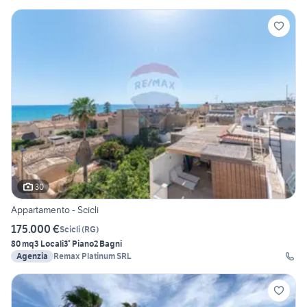
30
Appartamento - Scicli
175.000 €
Scicli
(
RG
)
80 mq
3 Locali
3° Piano
2 Bagni
Agenzia
Remax Platinum SRL