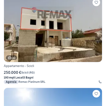
30
Appartamento - Scicli
250.000 €
Scicli
(
RG
)
190 mq
6 Locali
3 Bagni
Agenzia
Remax Platinum SRL