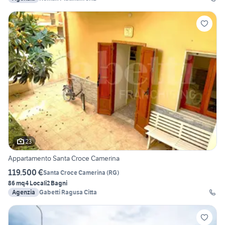
23
Appartamento Santa Croce Camerina
119.500 €
Santa Croce Camerina
(
RG
)
86 mq
4 Locali
2 Bagni
Agenzia
Gabetti Ragusa Citta