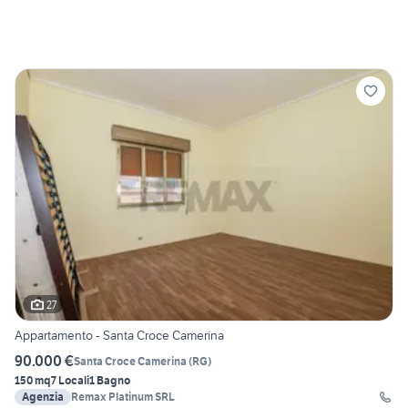
27
Appartamento - Santa Croce Camerina
90.000 €
Santa Croce Camerina
(
RG
)
150 mq
7 Locali
1 Bagno
Agenzia
Remax Platinum SRL