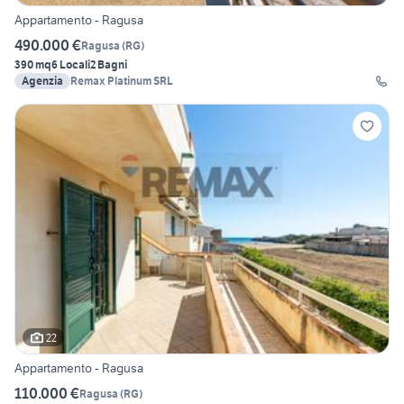
Appartamento - Ragusa
490.000 €
Ragusa
(
RG
)
390 mq
6 Locali
2 Bagni
Agenzia
Remax Platinum SRL
22
Appartamento - Ragusa
110.000 €
Ragusa
(
RG
)