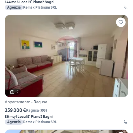
144 mq
6 Locali
1° Piano
2 Bagni
Agenzia
Remax Platinum SRL
12
Appartamento - Ragusa
359.000 €
Ragusa
(
RG
)
86 mq
4 Locali
1° Piano
2 Bagni
Agenzia
Remax Platinum SRL