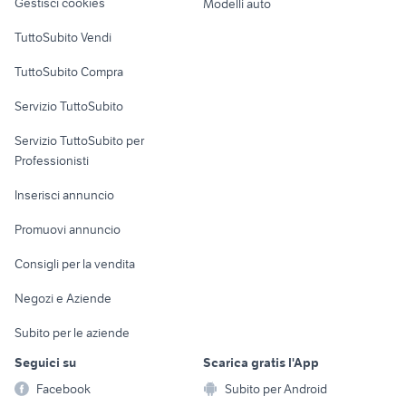
Gestisci cookies
Modelli auto
affitto appartamenti villaggio
Case vacanza
appartamenti in affitto valledoria
TuttoSubito Vendi
coppola Campania
Uffici e Locali
vendita appartamenti da privati
TuttoSubito Compra
monolocale caserta
commerciali
Treviso provincia
Servizio TuttoSubito
elettronica
per la casa e la
sports e hobby
Servizio TuttoSubito per
persona
Informatica
Animali
Professionisti
Arredamento e
Console e
Accessori per
Casalinghi
Inserisci annuncio
Videogiochi
animali
Elettrodomestici
Promuovi annuncio
Audio/Video
Musica e Film
Giardino e Fai da te
Consigli per la vendita
Fotografia
Libri e Riviste
Abbigliamento e
Negozi e Aziende
Telefonia
Strumenti Musicali
Accessori
Subito per le aziende
Sports
Tutto per i bambini
Seguici su
Scarica gratis l'App
Biciclette
Facebook
Subito per Android