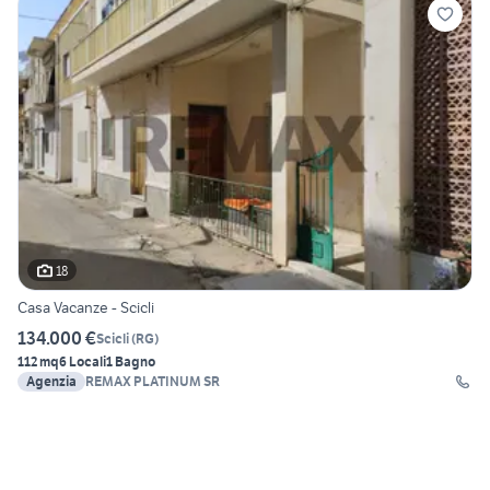
18
Casa Vacanze - Scicli
134.000 €
Scicli
(
RG
)
112 mq
6 Locali
1 Bagno
Agenzia
REMAX PLATINUM SR