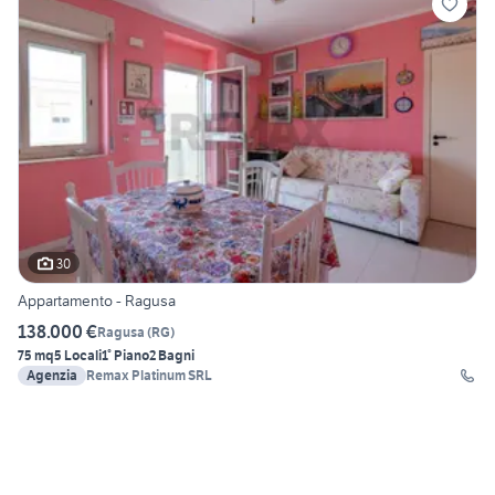
30
Appartamento - Ragusa
138.000 €
Ragusa
(
RG
)
75 mq
5 Locali
1° Piano
2 Bagni
Agenzia
Remax Platinum SRL