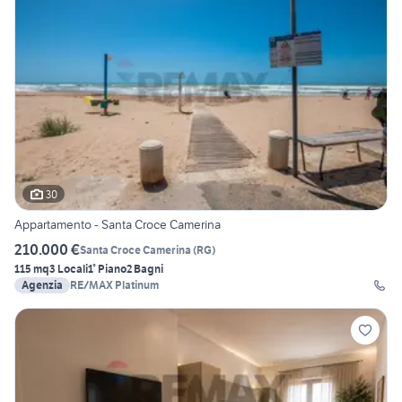
30
Appartamento - Santa Croce Camerina
210.000 €
Santa Croce Camerina
(
RG
)
115 mq
3 Locali
1° Piano
2 Bagni
Agenzia
RE/MAX Platinum