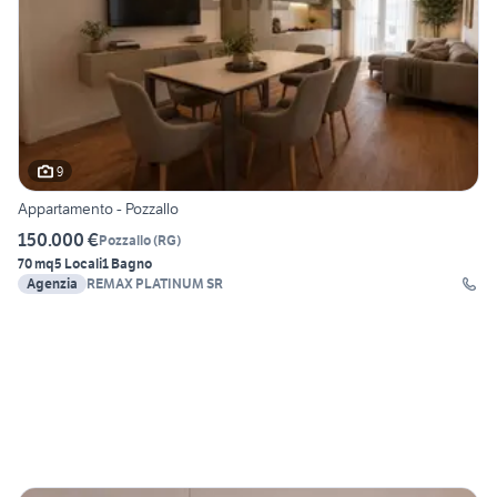
9
Appartamento - Pozzallo
150.000 €
Pozzallo
(
RG
)
70 mq
5 Locali
1 Bagno
Agenzia
REMAX PLATINUM SR