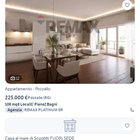
12
Appartamento - Pozzallo
225.000 €
Pozzallo
(
RG
)
108 mq
8 Locali
1° Piano
2 Bagni
Agenzia
REMAX PLATINUM SR
Casa al mare di Scoglitti FUORi SEDE