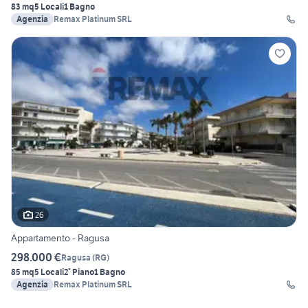
83 mq
5 Locali
1 Bagno
Agenzia
Remax Platinum SRL
26
Appartamento - Ragusa
298.000 €
Ragusa
(
RG
)
85 mq
5 Locali
2° Piano
1 Bagno
Agenzia
Remax Platinum SRL