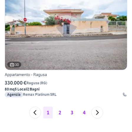
30
Appartamento - Ragusa
330.000 €
Ragusa
(
RG
)
80 mq
5 Locali
2 Bagni
Agenzia
Remax Platinum SRL
1
2
3
4