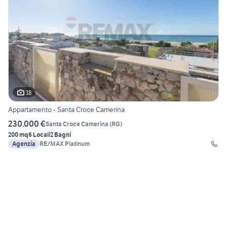
18
Appartamento - Santa Croce Camerina
230.000 €
Santa Croce Camerina
(
RG
)
200 mq
6 Locali
2 Bagni
Agenzia
RE/MAX Platinum