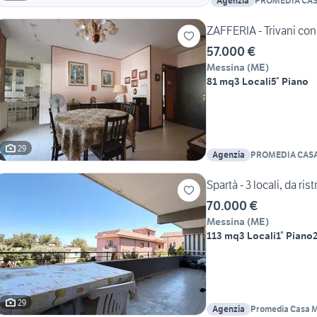
Agenzia
PROMEDIA CAS
CENTRO SUD
ZAFFERIA - Trivani con
57.000 €
Messina
(
ME
)
81 mq
3 Locali
5° Piano
29
Agenzia
PROMEDIA CASA
SUD
Spartà - 3 locali, da ris
70.000 €
Messina
(
ME
)
113 mq
3 Locali
1° Piano
29
Agenzia
Promedia Casa 