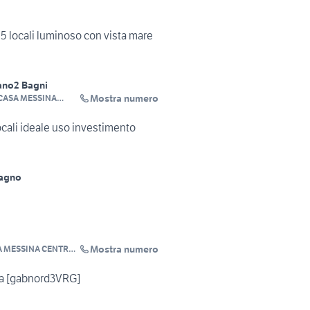
5 locali luminoso con vista mare
iano
2 Bagni
Mostra numero
CASA MESSINA
D
cali ideale uso investimento
Bagno
Mostra numero
 MESSINA CENTRO
a [gabnord3VRG]