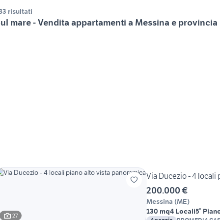
83 risultati
ul mare - Vendita appartamenti a Messina e provincia
Via Ducezio - 4 locali
200.000 €
Messina
(
ME
)
130 mq
4 Locali
5° Pian
27