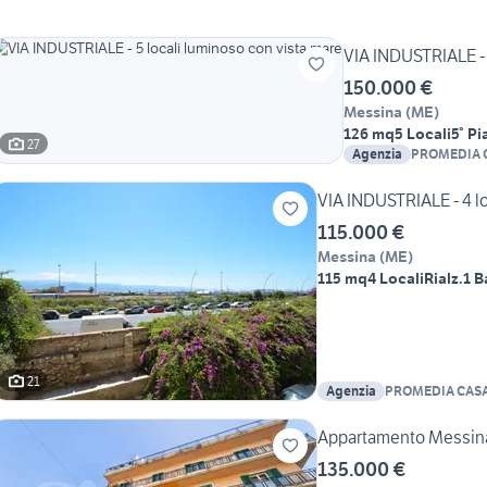
VIA INDUSTRIALE - 
150.000 €
Messina
(
ME
)
126 mq
5 Locali
5° P
27
Agenzia
PROMEDIA 
CENTRO SU
VIA INDUSTRIALE - 4 lo
115.000 €
Messina
(
ME
)
115 mq
4 Locali
Rialz.
1 
21
Agenzia
PROMEDIA CASA
SUD
Appartamento Messin
135.000 €