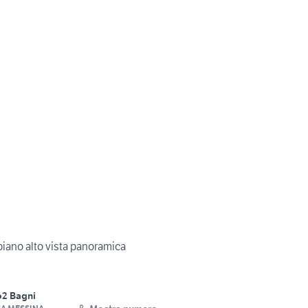
 piano alto vista panoramica
o
2 Bagni