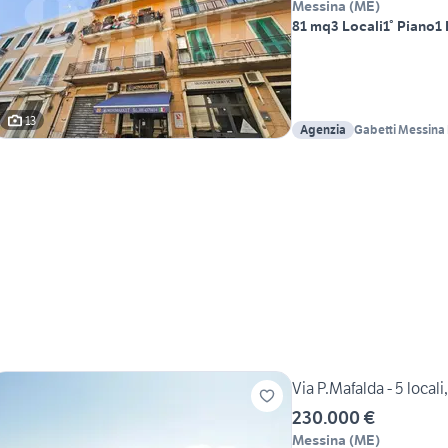
Messina
(
ME
)
81 mq
3 Locali
1° Piano
1
13
Agenzia
Gabetti Messina
Via P.Mafalda - 5 locali
230.000 €
Messina
(
ME
)