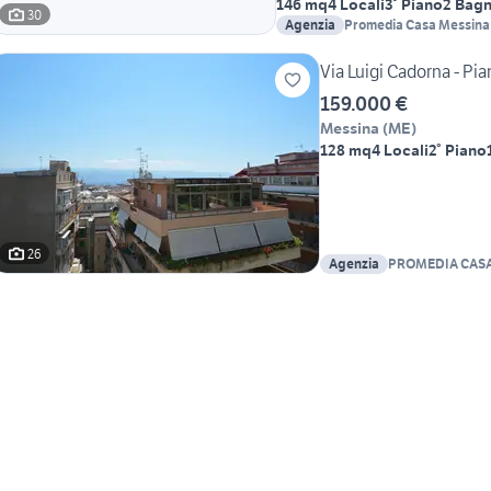
146 mq
4 Locali
3° Piano
2 Bagn
30
Agenzia
Promedia Casa Messina
Via Luigi Cadorna - Pi
159.000 €
Messina
(
ME
)
128 mq
4 Locali
2° Piano
26
Agenzia
PROMEDIA CASA
SUD