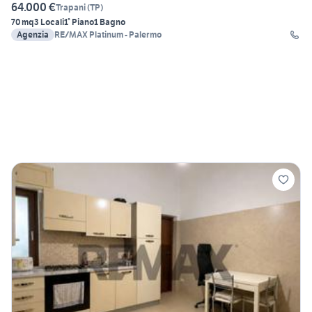
64.000 €
Trapani
(
TP
)
70 mq
3 Locali
1° Piano
1 Bagno
Agenzia
RE/MAX Platinum - Palermo