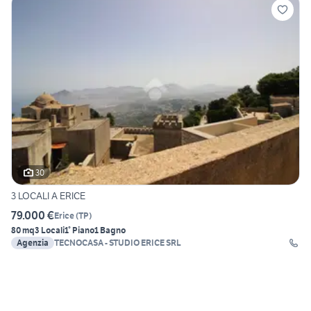
30
3 LOCALI A ERICE
79.000 €
Erice
(
TP
)
80 mq
3 Locali
1° Piano
1 Bagno
Agenzia
TECNOCASA - STUDIO ERICE SRL