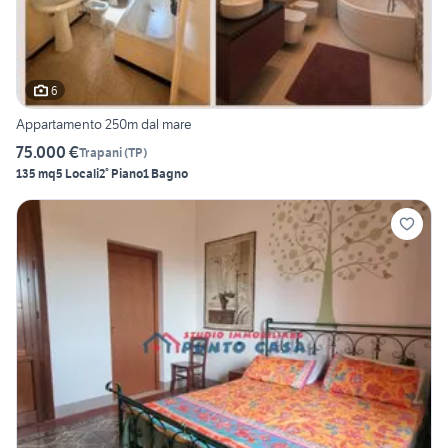
6
Appartamento 250m dal mare
75.000 €
Trapani
(
TP
)
135 mq
5 Locali
2° Piano
1 Bagno