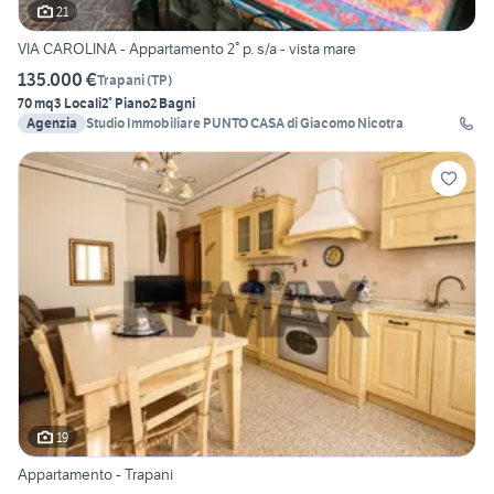
21
VIA CAROLINA - Appartamento 2° p. s/a - vista mare
135.000 €
Trapani
(
TP
)
70 mq
3 Locali
2° Piano
2 Bagni
Agenzia
Studio Immobiliare PUNTO CASA di Giacomo Nicotra
19
Appartamento - Trapani