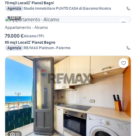
70 mq
3 Locali
2° Piano
2 Bagni
Agenzia
Studio Immobiliare PUNTO CASA di Giacomo Nicotra
19
Appartamento - Alcamo
79.000 €
Alcamo
(
TP
)
95 mq
3 Locali
2° Piano
1 Bagno
Agenzia
RE/MAX Platinum - Palermo
30