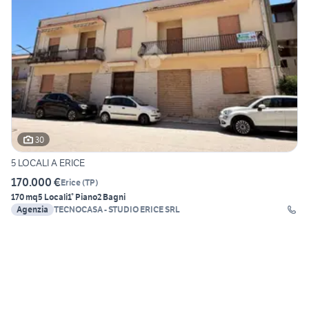
30
5 LOCALI A ERICE
170.000 €
Erice
(
TP
)
170 mq
5 Locali
1° Piano
2 Bagni
Agenzia
TECNOCASA - STUDIO ERICE SRL