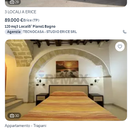
29
3 LOCALI A ERICE
89.000 €
Erice
(
TP
)
120 mq
3 Locali
5° Piano
1 Bagno
Agenzia
TECNOCASA - STUDIO ERICE SRL
30
Appartamento - Trapani