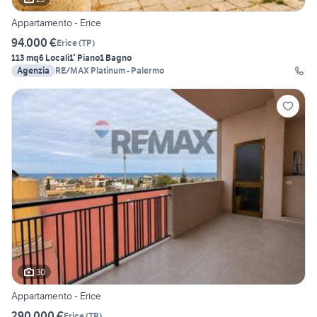
Appartamento - Erice
94.000 €
Erice
(
TP
)
113 mq
6 Locali
1° Piano
1 Bagno
Agenzia
RE/MAX Platinum - Palermo
30
Appartamento - Erice
290.000 €
Erice
(
TP
)