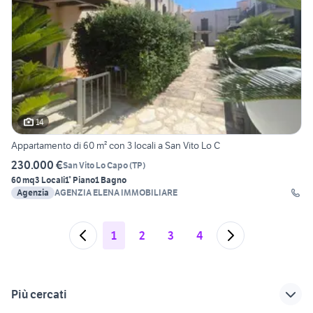
14
Appartamento di 60 m² con 3 locali a San Vito Lo C
230.000 €
San Vito Lo Capo
(
TP
)
60 mq
3 Locali
1° Piano
1 Bagno
Agenzia
AGENZIA ELENA IMMOBILIARE
1
2
3
4
Più cercati