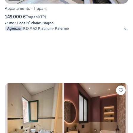
Appartamento - Trapani
149.000 €
Trapani
(
TP
)
73 mq
3 Locali
1° Piano
1 Bagno
Agenzia
RE/MAX Platinum - Palermo