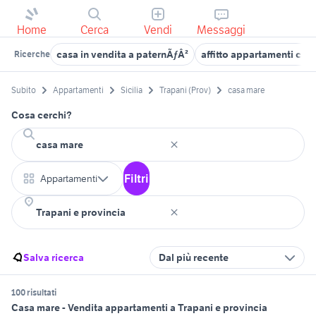
Home
Cerca
Vendi
Messaggi
casa in vendita a paternÃƒÂ²
affitto appartamenti cas
Ricerche
Subito
Appartamenti
Sicilia
Trapani (Prov)
casa mare
Cosa cerchi?
Filtri
Appartamenti
Salva ricerca
Dal più recente
100 risultati
Casa mare - Vendita appartamenti a Trapani e provincia