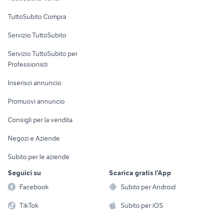
Catania provincia
Uffici e Locali
TuttoSubito Compra
commerciali
Servizio TuttoSubito
elettronica
per la casa e la
sports e hobby
Servizio TuttoSubito per
persona
Informatica
Animali
Professionisti
Arredamento e
Console e
Accessori per
Casalinghi
Inserisci annuncio
Videogiochi
animali
Elettrodomestici
Promuovi annuncio
Audio/Video
Musica e Film
Giardino e Fai da te
Consigli per la vendita
Fotografia
Libri e Riviste
Abbigliamento e
Negozi e Aziende
Telefonia
Strumenti Musicali
Accessori
Subito per le aziende
Sports
Tutto per i bambini
Seguici su
Scarica gratis l'App
Biciclette
Facebook
Subito per Android
Collezionismo
TikTok
Subito per iOS