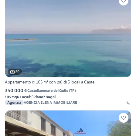
30
Appartamento di 105 m² con più di 5 locali a Caste
350.000 €
Castellammare del Golfo
(
TP
)
105 mq
6 Locali
1° Piano
2 Bagni
Agenzia
AGENZIA ELENA IMMOBILIARE