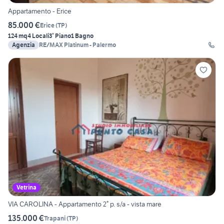
Appartamento - Erice
85.000 €
Erice
(
TP
)
124 mq
4 Locali
3° Piano
1 Bagno
Agenzia
RE/MAX Platinum - Palermo
Vetrina
VIA CAROLINA - Appartamento 2° p. s/a - vista mare
135.000 €
Trapani
(
TP
)