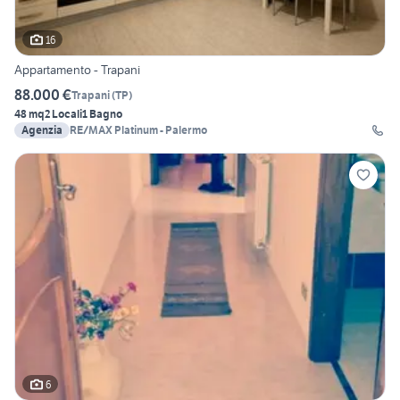
16
Appartamento - Trapani
88.000 €
Trapani
(
TP
)
48 mq
2 Locali
1 Bagno
Agenzia
RE/MAX Platinum - Palermo
6