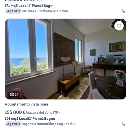
171 mq
5 Locali
2° Piano
2 Bagni
Agenzia
RE/MAX Platinum - Palermo
14
Appartamento vista mare
155.000 €
Mazara del Vallo
(
TP
)
106 mq
3 Locali
2° Piano
1 Bagno
Agenzia
Agenzia Immobiliare Laguna Blu