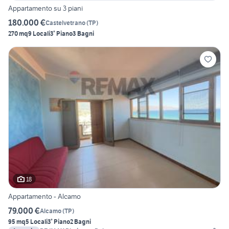
Appartamento su 3 piani
180.000 €
Castelvetrano
(
TP
)
270 mq
9 Locali
3° Piano
3 Bagni
18
Appartamento - Alcamo
79.000 €
Alcamo
(
TP
)
95 mq
5 Locali
3° Piano
2 Bagni