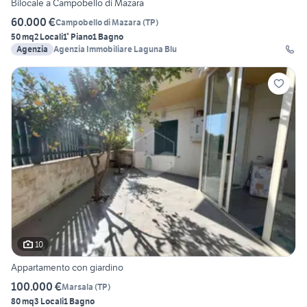
Bilocale a Campobello di Mazara
60.000 €
Campobello di Mazara
(
TP
)
50 mq
2 Locali
1° Piano
1 Bagno
Agenzia
Agenzia Immobiliare Laguna Blu
10
Appartamento con giardino
100.000 €
Marsala
(
TP
)
80 mq
3 Locali
1 Bagno