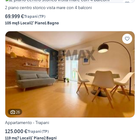
2 piano centro storico vista mare con 4 balconi
69.999 €
Trapani
(
TP
)
105 mq
5 Locali
2° Piano
1 Bagno
26
Appartamento - Trapani
125.000 €
Trapani
(
TP
)
119 mq
7 Locali
1° Piano
2 Bagni