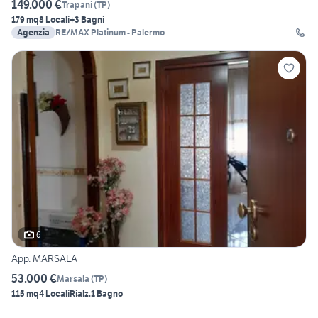
149.000 €
Trapani
(
TP
)
179 mq
8 Locali
+3 Bagni
Agenzia
RE/MAX Platinum - Palermo
6
App. MARSALA
53.000 €
Marsala
(
TP
)
115 mq
4 Locali
Rialz.
1 Bagno