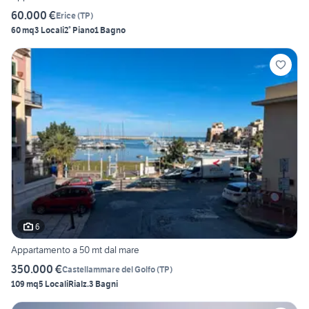
60.000 €
Erice
(
TP
)
60 mq
3 Locali
2° Piano
1 Bagno
6
Appartamento a 50 mt dal mare
350.000 €
Castellammare del Golfo
(
TP
)
109 mq
5 Locali
Rialz.
3 Bagni