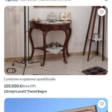
6
Luminoso e spazioso quadrilocale
105.000 €
Erice
(
TP
)
120 mq
4 Locali
2° Piano
1 Bagno