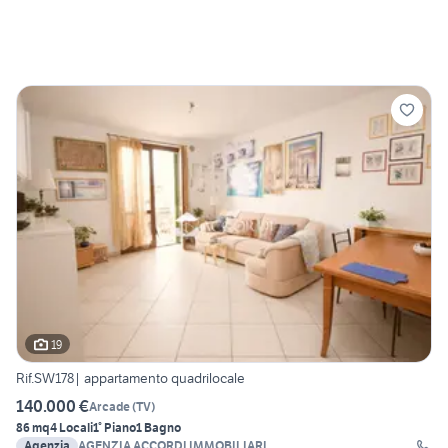
19
Rif.SW178| appartamento quadrilocale
140.000 €
Arcade
(
TV
)
86 mq
4 Locali
1° Piano
1 Bagno
Agenzia
AGENZIA ACCORDI IMMOBILIARI