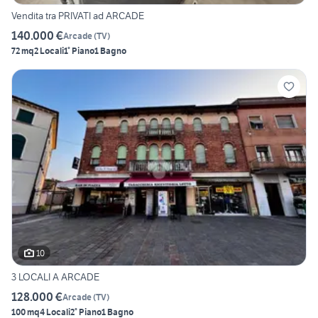
Vendita tra PRIVATI ad ARCADE
140.000 €
Arcade
(
TV
)
72 mq
2 Locali
1° Piano
1 Bagno
10
3 LOCALI A ARCADE
128.000 €
Arcade
(
TV
)
100 mq
4 Locali
2° Piano
1 Bagno