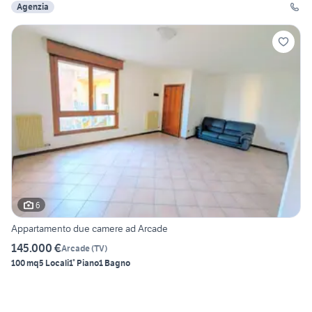
Agenzia
6
Appartamento due camere ad Arcade
145.000 €
Arcade
(
TV
)
100 mq
5 Locali
1° Piano
1 Bagno