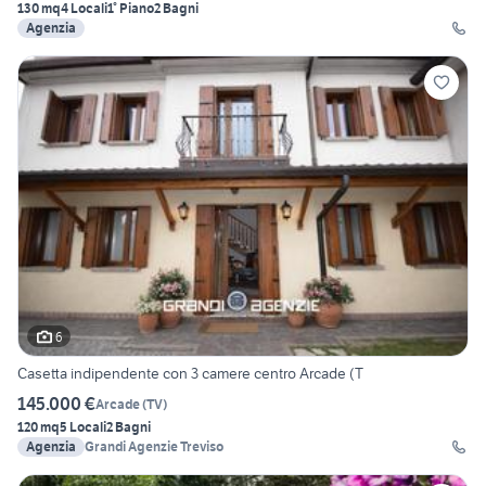
130 mq
4 Locali
1° Piano
2 Bagni
Agenzia
6
Casetta indipendente con 3 camere centro Arcade (T
145.000 €
Arcade
(
TV
)
120 mq
5 Locali
2 Bagni
Agenzia
Grandi Agenzie Treviso