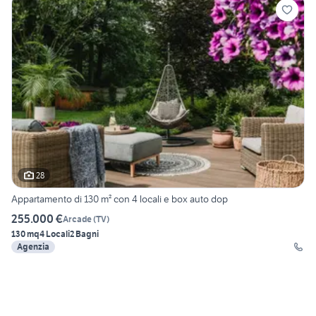
28
Appartamento di 130 m² con 4 locali e box auto dop
255.000 €
Arcade
(
TV
)
130 mq
4 Locali
2 Bagni
Agenzia