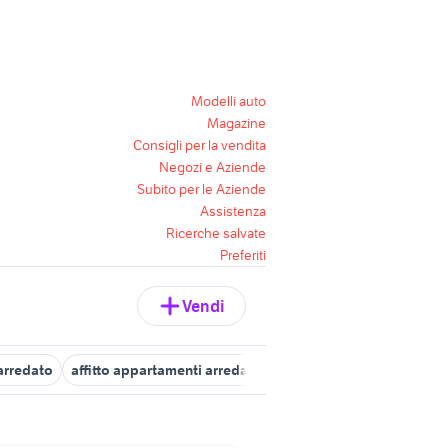
Modelli auto
Magazine
Consigli per la vendita
Negozi e Aziende
Subito per le Aziende
Assistenza
Ricerche salvate
Preferiti
Vendi
 arredato
affitto appartamenti arredato Avellino provincia
affitt