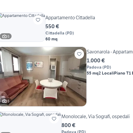
Appartamento Cittadella
550 €
Cittadella
(
PD
)
6
60 mq
Savonarola - Appartame
1.000 €
Padova
(
PD
)
55 mq
2 Locali
Piano T
1
6
Monolocale, Via Sografi, ospedali
800 €
Padova
(
PD
)