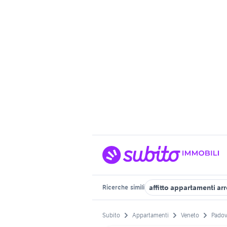
affitto appartamenti ar
Ricerche
simili
Subito
Appartamenti
Veneto
Padov