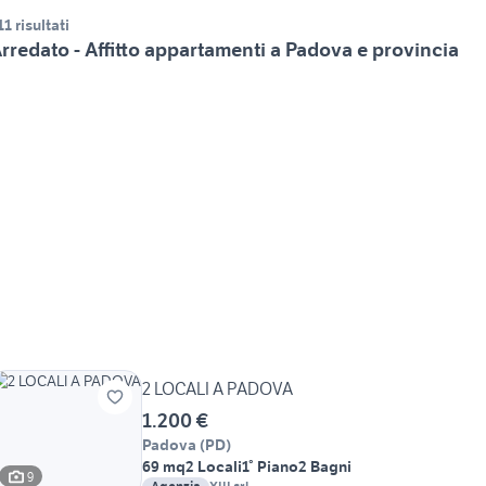
11 risultati
rredato - Affitto appartamenti a Padova e provincia
2 LOCALI A PADOVA
1.200 €
Padova
(
PD
)
69 mq
2 Locali
1° Piano
2 Bagni
9