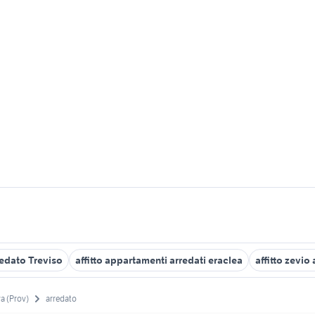
redato Treviso
affitto appartamenti arredati eraclea
affitto zevio
a (Prov)
arredato