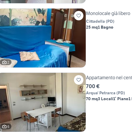
Monolocale già libero
Cittadella
(
PD
)
25 mq
1 Bagno
2
Appartamento nel cent
700 €
Arqua' Petrarca
(
PD
)
70 mq
3 Locali
1° Piano
1
6