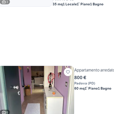
3
35 mq
1 Locale
1° Piano
1 Bagno
Appartamento arredat
800 €
Padova
(
PD
)
60 mq
1° Piano
1 Bagno
6