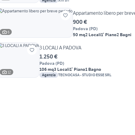
Agenzia
XIII srl
Appartamento libero per brev
900 €
Padova
(
PD
)
6
50 mq
2 Locali
1° Piano
2 Bagni
3 LOCALI A PADOVA
1.250 €
Padova
(
PD
)
106 mq
3 Locali
1° Piano
1 Bagno
12
Agenzia
TECNOCASA - STUDIO ESSE SRL