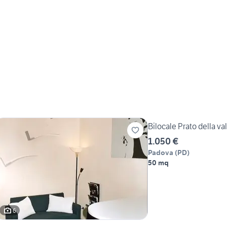
Bilocale Prato della va
1.050 €
Padova
(
PD
)
50 mq
6