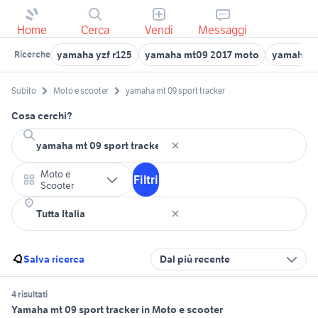
Home
Cerca
Vendi
Messaggi
yamaha yzf r125
yamaha mt09 2017 moto
yamaha m
Ricerche
Subito
Moto e scooter
yamaha mt 09 sport tracker
Cosa cerchi?
Moto e
Filtri
Scooter
Salva ricerca
Dal più recente
4 risultati
Yamaha mt 09 sport tracker in Moto e scooter