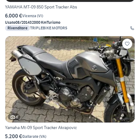
YAMAHA MT-09 850 Sport Tracker Abs
6.000 €
Vicenza
(
VI
)
Usato
08/2014
32000 Km
Turismo
Rivenditore
TRIPLEBIKE MOTORS
6
Yamaha Mt-09 Sport Tracker Akrapovic
5.200 €
Gallarate
(
VA
)