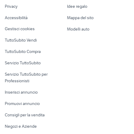
Nautica
lavoro
ducati monster a biella e
Privacy
Idee regalo
Garage e box
moto service
provincia
Caravan e Camper
Accessibilità
Mappa del sito
Loft, mansarde e
Veicoli commerciali
altro
Gestisci cookies
Modelli auto
Case vacanza
TuttoSubito Vendi
Uffici e Locali
TuttoSubito Compra
commerciali
Servizio TuttoSubito
elettronica
per la casa e la
sports e hobby
Servizio TuttoSubito per
persona
Informatica
Animali
Professionisti
Arredamento e
Console e
Accessori per
Casalinghi
Inserisci annuncio
Videogiochi
animali
Elettrodomestici
Promuovi annuncio
Audio/Video
Musica e Film
Giardino e Fai da te
Consigli per la vendita
Fotografia
Libri e Riviste
Abbigliamento e
Negozi e Aziende
Telefonia
Strumenti Musicali
Accessori