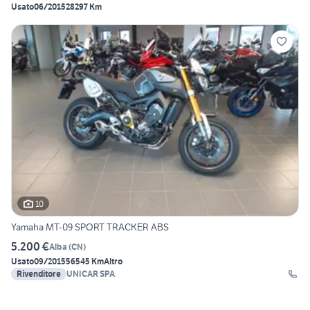
Usato
06/2015
28297 Km
10
Yamaha MT-09 SPORT TRACKER ABS
5.200 €
Alba
(
CN
)
Usato
09/2015
56545 Km
Altro
Rivenditore
UNICAR SPA