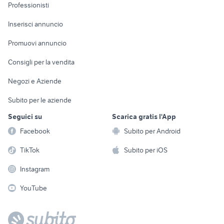
Informatica
Animali
Professionisti
Arredamento e
Console e
Accessori per
Casalinghi
Inserisci annuncio
Videogiochi
animali
Elettrodomestici
Promuovi annuncio
Audio/Video
Musica e Film
Giardino e Fai da te
Consigli per la vendita
Fotografia
Libri e Riviste
Abbigliamento e
Negozi e Aziende
Telefonia
Strumenti Musicali
Accessori
Subito per le aziende
Sports
Tutto per i bambini
Seguici su
Scarica gratis l'App
Biciclette
Facebook
Subito per Android
Collezionismo
TikTok
Subito per iOS
Instagram
YouTube