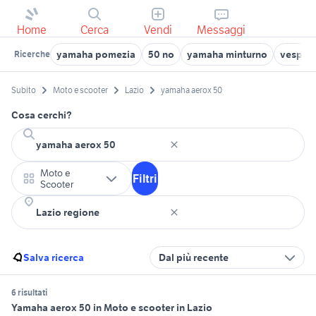
Home
Cerca
Vendi
Messaggi
yamaha pomezia
50 no
yamaha minturno
vespa 5
Ricerche
Subito
Moto e scooter
Lazio
yamaha aerox 50
Cosa cerchi?
Moto e
Filtri
Scooter
Salva ricerca
Dal più recente
6 risultati
Yamaha aerox 50 in Moto e scooter in Lazio