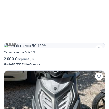
3
Yamaha aerox 50-1999
2.000 €
Ceprano
(
FR
)
Usato
03/1999
1 Km
Scooter