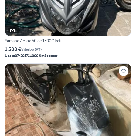
5
Yamaha Aerox 50 cc 1500€ tratt.
1.500 €
Viterbo
(
VT
)
Usato
07/2017
31000 Km
Scooter