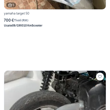
5
yamaha target 50
700 €
Tivoli
(
RM
)
Usato
09/1993
10 Km
Scooter