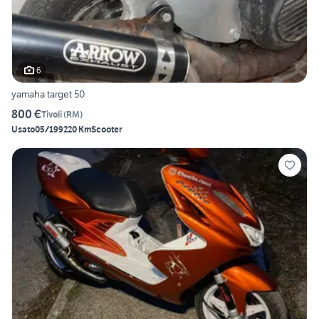
6
yamaha target 50
800 €
Tivoli
(
RM
)
Usato
05/1992
20 Km
Scooter