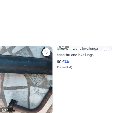
3
carter frizione leva lunga
60 €
Roma
(
RM
)
2