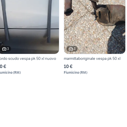
3
3
ordo scudo vespa pk 50 xl nuovo
marmittaboriginale vespa pk 50 xl
0 €
10 €
iumicino
(
RM
)
Fiumicino
(
RM
)