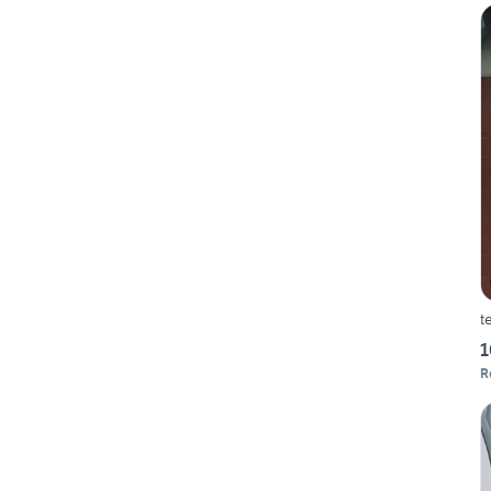
t
1
R