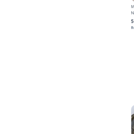
M
N
5
R