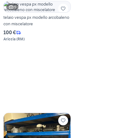
5
telaio vespa px modello arcobaleno
con miscelatore
100 €
Ariccia
(
RM
)