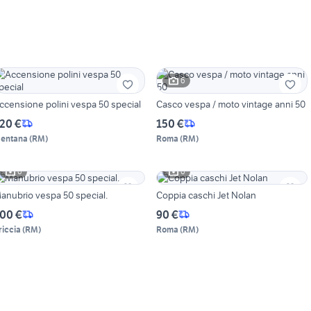
6
ccensione polini vespa 50 special
Casco vespa / moto vintage anni 50
20 €
150 €
entana
(
RM
)
Roma
(
RM
)
6
6
anubrio vespa 50 special.
Coppia caschi Jet Nolan
00 €
90 €
riccia
(
RM
)
Roma
(
RM
)