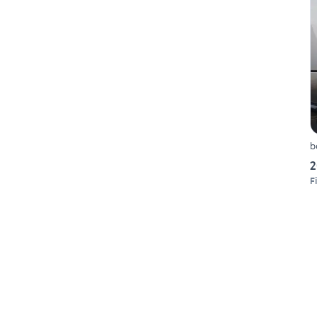
b
2
F