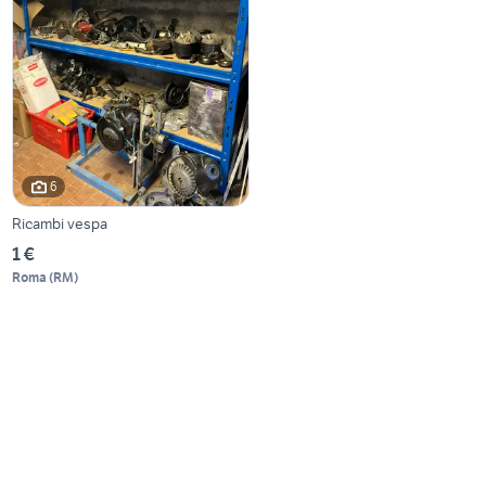
6
Ricambi vespa
1 €
Roma
(
RM
)