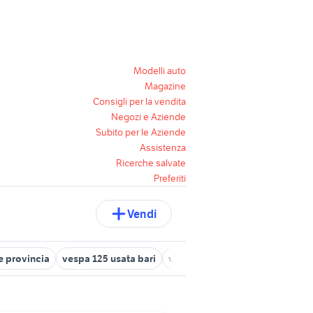
Modelli auto
Magazine
Consigli per la vendita
Negozi e Aziende
Subito per le Aziende
Assistenza
Ricerche salvate
Preferiti
Vendi
e provincia
vespa 125 usata bari
vespa 50 1980
vespa 90 ss