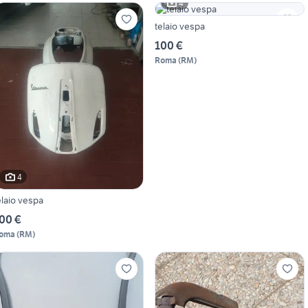
4
telaio vespa
100 €
Roma
(
RM
)
4
elaio vespa
00 €
oma
(
RM
)