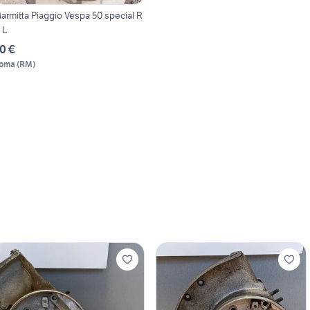
armitta Piaggio Vespa 50 special R
 L
0 €
oma
(
RM
)