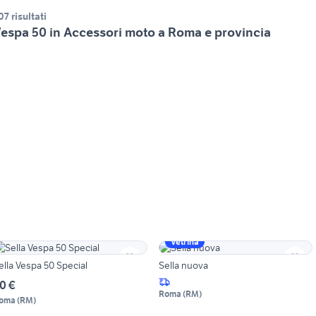
07 risultati
espa 50 in Accessori moto a Roma e provincia
Vetrina
ella Vespa 50 Special
Sella nuova
0 €
Roma
(
RM
)
oma
(
RM
)