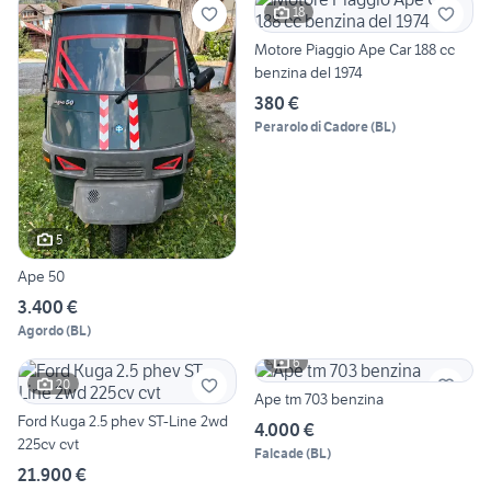
18
Motore Piaggio Ape Car 188 cc
benzina del 1974
380 €
Perarolo di Cadore
(
BL
)
5
Ape 50
3.400 €
Agordo
(
BL
)
6
20
Ape tm 703 benzina
Ford Kuga 2.5 phev ST-Line 2wd
4.000 €
225cv cvt
Falcade
(
BL
)
21.900 €