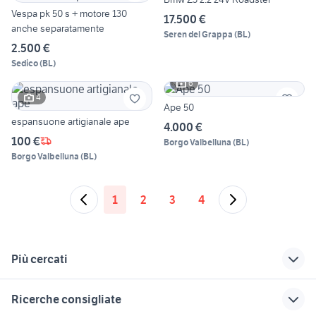
Vespa pk 50 s + motore 130
17.500 €
anche separatamente
Seren del Grappa
(
BL
)
2.500 €
Sedico
(
BL
)
6
4
Ape 50
espansuone artigianale ape
4.000 €
100 €
Borgo Valbelluna
(
BL
)
Borgo Valbelluna
(
BL
)
1
2
3
4
Più cercati
Correlati
Richerche simili
Suggerimenti
Ricerche consigliate
piaggio ape 50
ape piaggio prezzi
auto usate taranto