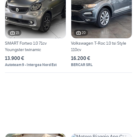
15
20
SMART Fortwo 1.0 71cv
Volkswagen T-Roc 1.0 tsi Style
Youngster twinamic
110cv
13.900 €
16.200 €
Autoteam 9 - Intergea Nord Est
BERCAR SRL