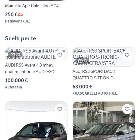
Marmitta Ape Calessino AC4T
250 €
Pedavena
(
BL
)
Scelti per te
20
19
AUDI RS6 Avant 4.0 mhev
Audi RS3 SPORTBACK
quattro tiptronic AUDI EXC
QUATTRO S-TRONIC-
100.000 €
CARBOCERA/STRA
68.000 €
Autoteam
FRASCARELLI AUTO S.R.L.