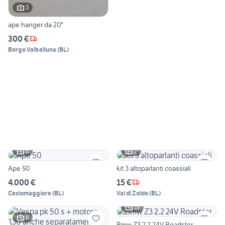
3
ape hanger da 20"
300 €
Borgo Valbelluna
(
BL
)
6
2
Ape 50
kit 3 altoparlanti coassiali
4.000 €
15 €
Cesiomaggiore
(
BL
)
Val di Zoldo
(
BL
)
19
6
Bmw Z3 2.2 24V Roadster