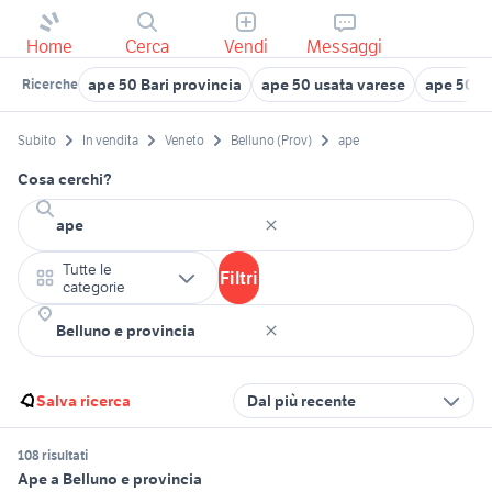
Home
Cerca
Vendi
Messaggi
ape 50 Bari provincia
ape 50 usata varese
ape 50 u
Ricerche
Subito
In vendita
Veneto
Belluno (Prov)
ape
Cosa cerchi?
Tutte le
Filtri
categorie
Salva ricerca
Dal più recente
108 risultati
Ape a Belluno e provincia