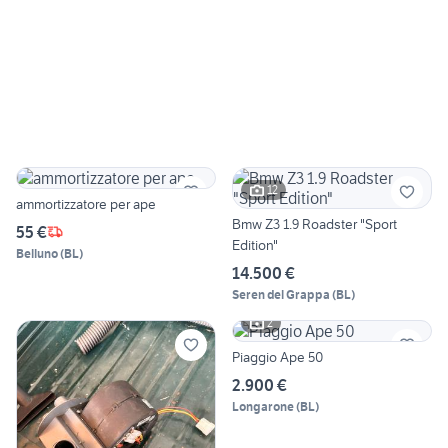
12
ammortizzatore per ape
Bmw Z3 1.9 Roadster "Sport
55 €
Edition"
Belluno
(
BL
)
14.500 €
Seren del Grappa
(
BL
)
2
Piaggio Ape 50
2.900 €
Longarone
(
BL
)