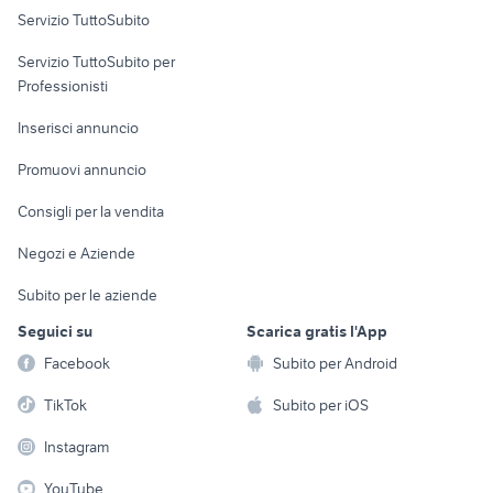
Servizio TuttoSubito
elettronica
per la casa e la
sports e hobby
Servizio TuttoSubito per
persona
Informatica
Animali
Professionisti
Arredamento e
Console e
Accessori per
Casalinghi
Inserisci annuncio
Videogiochi
animali
Elettrodomestici
Promuovi annuncio
Audio/Video
Musica e Film
Giardino e Fai da te
Consigli per la vendita
Fotografia
Libri e Riviste
Abbigliamento e
Negozi e Aziende
Telefonia
Strumenti Musicali
Accessori
Subito per le aziende
Sports
Tutto per i bambini
Seguici su
Scarica gratis l'App
Biciclette
Facebook
Subito per Android
Collezionismo
TikTok
Subito per iOS
Instagram
YouTube