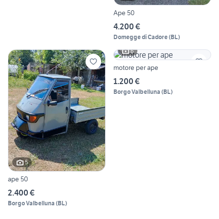
Ape 50
4.200 €
Domegge di Cadore
(
BL
)
6
motore per ape
1.200 €
Borgo Valbelluna
(
BL
)
5
ape 50
2.400 €
Borgo Valbelluna
(
BL
)