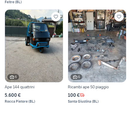
Feltre
(
BL
)
6
6
Ape 144 quattrini
Ricambi ape 50 piaggio
5.600 €
100 €
Rocca Pietore
(
BL
)
Santa Giustina
(
BL
)