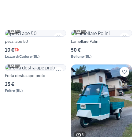
6
3
pezzi ape 50
Lamellare Polini
10 €
50 €
Lozzo di Cadore
(
BL
)
Belluno
(
BL
)
3
Porta destra ape proto
25 €
Feltre
(
BL
)
6