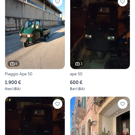
6
3
Piaggio Ape 50
ape 50
1.900 €
600 €
Noci
(
BA
)
Bari
(
BA
)