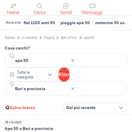
Home
Cerca
Vendi
Messaggi
fiat 1100 anni 50
piaggio ape 50
motorino 50 usato 
Ricerche
Subito
In vendita
Puglia
Bari (Prov)
ape 50
Cosa cerchi?
Tutte le
Filtri
categorie
Salva ricerca
Dal più recente
29 risultati
Ape 50 a Bari e provincia