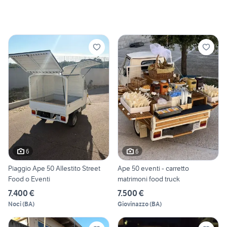
6
6
Piaggio Ape 50 Allestito Street
Ape 50 eventi - carretto
Food o Eventi
matrimoni food truck
7.400 €
7.500 €
Noci
(
BA
)
Giovinazzo
(
BA
)