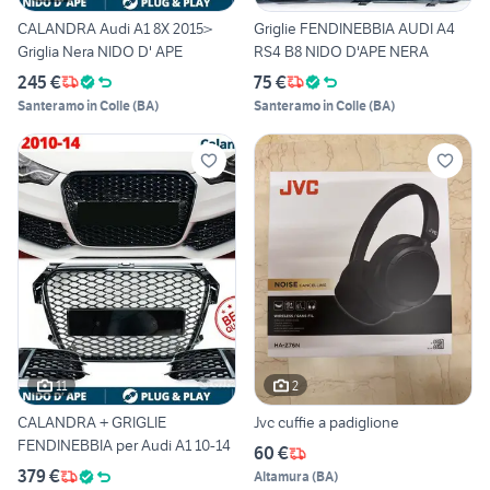
CALANDRA Audi A1 8X 2015>
Griglie FENDINEBBIA AUDI A4
Griglia Nera NIDO D' APE
RS4 B8 NIDO D'APE NERA
245 €
75 €
Santeramo in Colle
(
BA
)
Santeramo in Colle
(
BA
)
11
2
CALANDRA + GRIGLIE
Jvc cuffie a padiglione
FENDINEBBIA per Audi A1 10-14
60 €
379 €
Altamura
(
BA
)