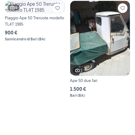
6
Piaggio Ape 50 Treruote modello
TL4T 1985
900 €
Sannicandro di Bari
(
BA
)
5
Ape 50 due fari
1.500 €
Bari
(
BA
)