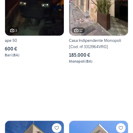
3
12
ape 50
Casa Indipendente Monopoli
[Cod. rif 3313964VRG]
600 €
185.000 €
Bari
(
BA
)
Monopoli
(
BA
)