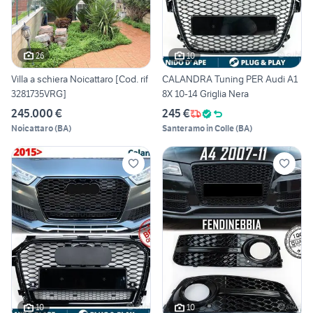
26
10
Villa a schiera Noicattaro [Cod. rif
CALANDRA Tuning PER Audi A1
3281735VRG]
8X 10-14 Griglia Nera
245.000 €
245 €
Noicattaro
(
BA
)
Santeramo in Colle
(
BA
)
10
10