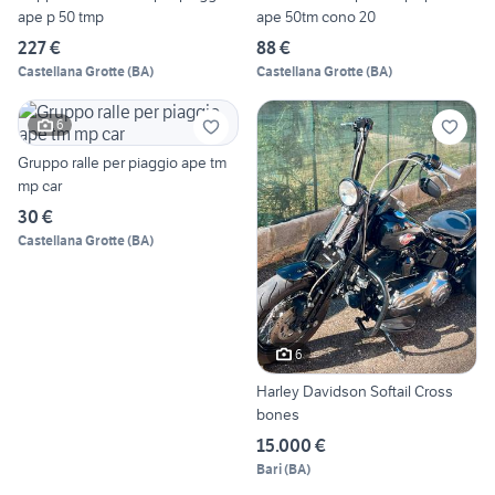
ape p 50 tmp
ape 50tm cono 20
227 €
88 €
Castellana Grotte
(
BA
)
Castellana Grotte
(
BA
)
6
Gruppo ralle per piaggio ape tm
mp car
30 €
Castellana Grotte
(
BA
)
6
Harley Davidson Softail Cross
bones
15.000 €
Bari
(
BA
)