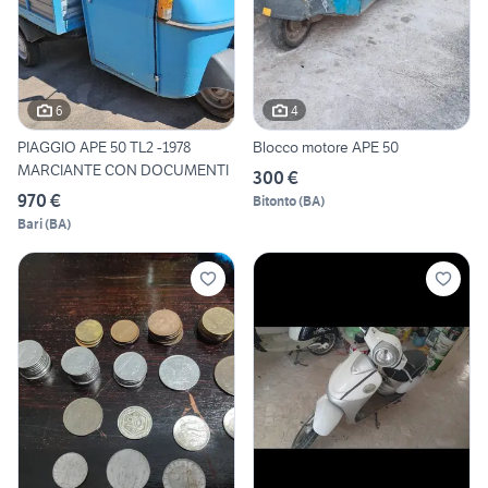
6
4
PIAGGIO APE 50 TL2 -1978
Blocco motore APE 50
MARCIANTE CON DOCUMENTI
300 €
970 €
Bitonto
(
BA
)
Bari
(
BA
)