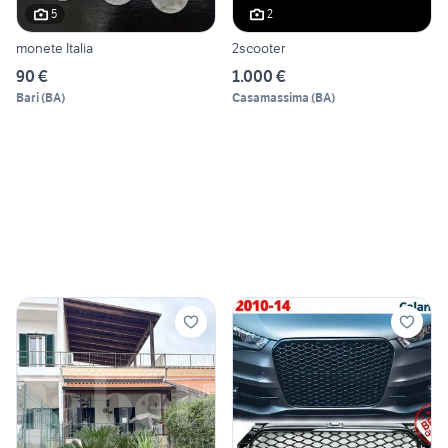
5
2
monete Italia
2scooter
90 €
1.000 €
Bari
(
BA
)
Casamassima
(
BA
)