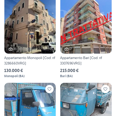
15
17
Appartamento Monopoli [Cod. rif
Appartamento Bari [Cod. rif
3286660VRG]
3307696VRG]
130.000 €
215.000 €
Monopoli
(
BA
)
Bari
(
BA
)