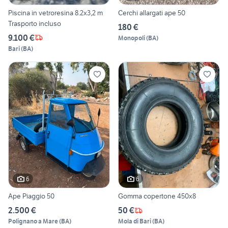
Piscina in vetroresina 8.2x3,2 m
Cerchi allargati ape 50
Trasporto incluso
180 €
9.100 €
Monopoli
(
BA
)
Bari
(
BA
)
6
6
Ape Piaggio 50
Gomma copertone 450x8
2.500 €
50 €
Polignano a Mare
(
BA
)
Mola di Bari
(
BA
)