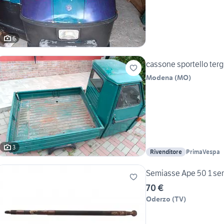
6
cassone sportello tergic
Modena
(
MO
)
3
Rivenditore
PrimaVespa
Semiasse Ape 50 1 seri
70 €
Oderzo
(
TV
)