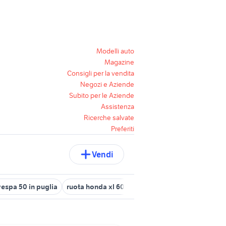
Modelli auto
Magazine
Consigli per la vendita
Negozi e Aziende
Subito per le Aziende
Assistenza
Ricerche salvate
Preferiti
Vendi
vespa 50 in puglia
ruota honda xl 600
yamaha 50
yamaha aerox