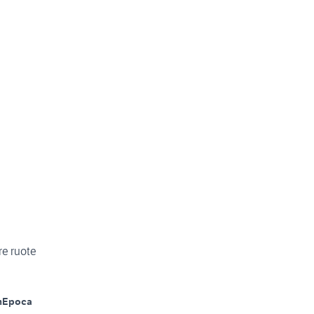
re ruote
m
Epoca