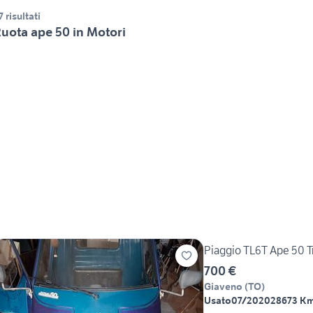
7 risultati
uota ape 50 in Motori
Piaggio TL6T Ape 50 T
700 €
Giaveno
(
TO
)
Usato
07/2020
28673 K