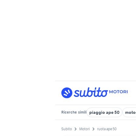
piaggio ape 50
motor
Ricerche
simili
Subito
Motori
ruota ape 50