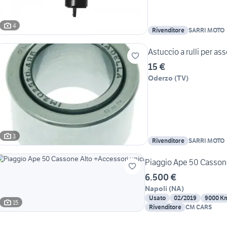
4
Rivenditore
SARRI MOTO
Astuccio a rulli per as
15 €
Oderzo
(
TV
)
3
Rivenditore
SARRI MOTO
Piaggio Ape 50 Cassone
6.500 €
Napoli
(
NA
)
Usato
02/2019
9000 K
15
Rivenditore
CM CARS