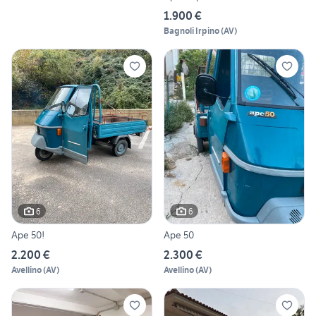
1.900 €
Bagnoli Irpino
(
AV
)
6
6
Ape 50!
Ape 50
2.200 €
2.300 €
Avellino
(
AV
)
Avellino
(
AV
)