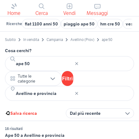
Home
Cerca
Vendi
Messaggi
fiat 1100 anni 50
piaggio ape 50
hm cre 50
vespa 
Ricerche
Subito
In vendita
Campania
Avellino (Prov)
ape 50
Cosa cerchi?
Tutte le
Filtri
categorie
Salva ricerca
Dal più recente
16 risultati
Ape 50 a Avellino e provincia