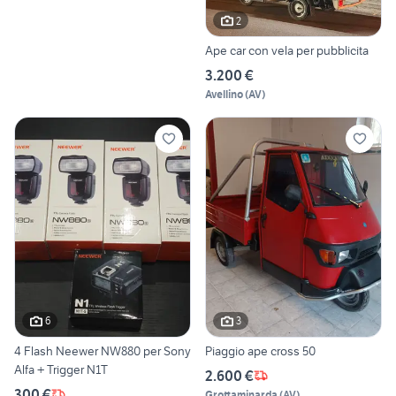
2
Ape car con vela per pubblicita
3.200 €
Avellino
(
AV
)
6
3
4 Flash Neewer NW880 per Sony
Piaggio ape cross 50
Alfa + Trigger N1T
2.600 €
300 €
Grottaminarda
(
AV
)