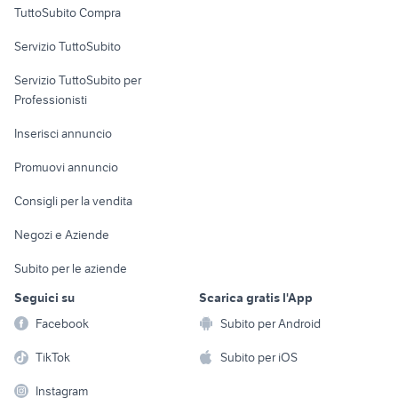
TuttoSubito Compra
commerciali
Servizio TuttoSubito
elettronica
per la casa e la
sports e hobby
Servizio TuttoSubito per
persona
Informatica
Animali
Professionisti
Arredamento e
Console e
Accessori per
Casalinghi
Inserisci annuncio
Videogiochi
animali
Elettrodomestici
Promuovi annuncio
Audio/Video
Musica e Film
Giardino e Fai da te
Consigli per la vendita
Fotografia
Libri e Riviste
Abbigliamento e
Negozi e Aziende
Telefonia
Strumenti Musicali
Accessori
Subito per le aziende
Sports
Tutto per i bambini
Seguici su
Scarica gratis l'App
Biciclette
Facebook
Subito per Android
Collezionismo
TikTok
Subito per iOS
Instagram