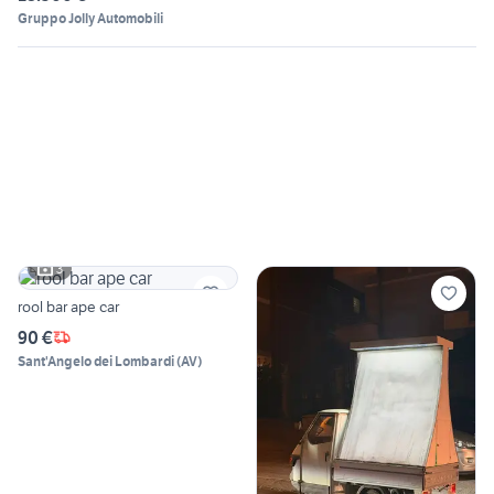
Gruppo Jolly Automobili
3
rool bar ape car
90 €
Sant'Angelo dei Lombardi
(
AV
)