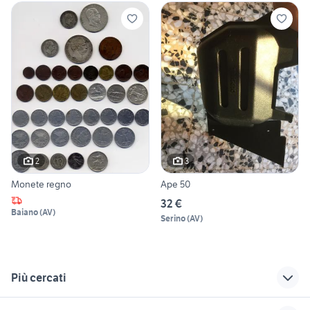
2
3
Monete regno
Ape 50
32 €
Baiano
(
AV
)
Serino
(
AV
)
Più cercati
Correlati
Richerche simili
Suggerimenti