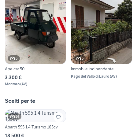
6
6
Ape car 50
Immobile indipendente
Pago del Vallo di Lauro
(
AV
)
3.300 €
Montoro
(
AV
)
Scelti per te
14
Abarth 595 1.4 Turismo 165cv
18.500 €