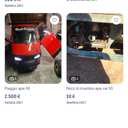
Solofra
(
AV
)
6
4
Piaggio ape 50
Pezzi di ricambio ape car 50
2.500 €
10 €
Vallata
(
AV
)
Avellino
(
AV
)