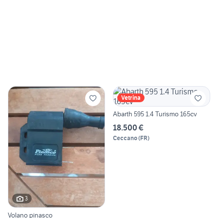
Vetrina
Abarth 595 1.4 Turismo 165cv
18.500 €
Ceccano
(
FR
)
3
Volano pinasco