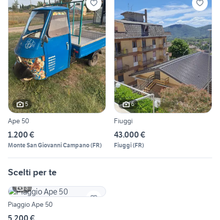
5
6
Ape 50
Fiuggi
1.200 €
43.000 €
Monte San Giovanni Campano
(
FR
)
Fiuggi
(
FR
)
Scelti per te
3
Piaggio Ape 50
5.200 €