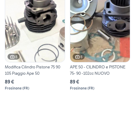
8
6
Modifica Cilindro Pistone 75 90
APE 50 - CILINDRO e PISTONE
105 Piaggio Ape 50
75- 90 -102cc NUOVO
89 €
89 €
Frosinone
(
FR
)
Frosinone
(
FR
)