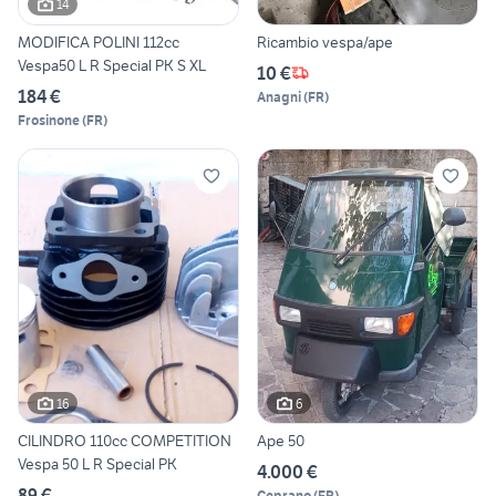
14
MODIFICA POLINI 112cc
Ricambio vespa/ape
Vespa50 L R Special PK S XL
10 €
184 €
Anagni
(
FR
)
Frosinone
(
FR
)
16
6
CILINDRO 110cc COMPETITION
Ape 50
Vespa 50 L R Special PK
4.000 €
89 €
Ceprano
(
FR
)