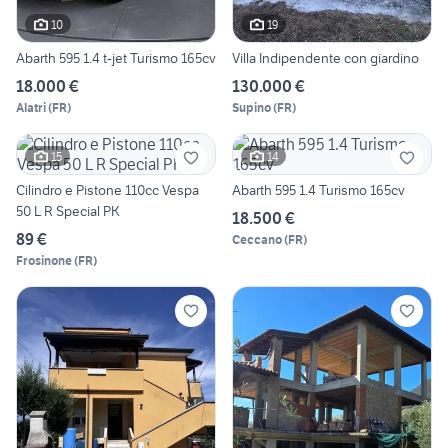
10
19
Abarth 595 1.4 t-jet Turismo 165cv
Villa Indipendente con giardino
18.000 €
130.000 €
Alatri
(
FR
)
Supino
(
FR
)
15
14
Cilindro e Pistone 110cc Vespa
Abarth 595 1.4 Turismo 165cv
50 L R Special PK
18.500 €
89 €
Ceccano
(
FR
)
Frosinone
(
FR
)