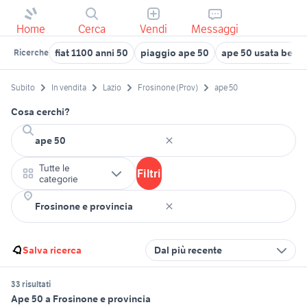
Home
Cerca
Vendi
Messaggi
fiat 1100 anni 50
piaggio ape 50
ape 50 usata berg
Ricerche
Subito
In vendita
Lazio
Frosinone (Prov)
ape 50
Cosa cerchi?
Tutte le
Filtri
categorie
Salva ricerca
Dal più recente
33 risultati
Ape 50 a Frosinone e provincia