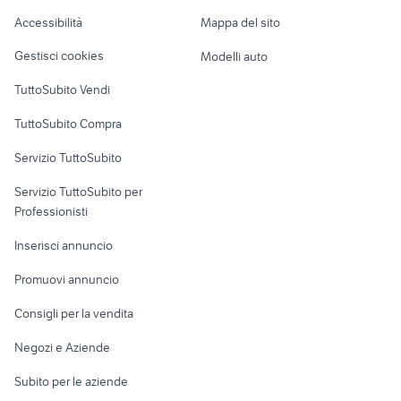
vetere
Caravan e Camper
Accessibilità
Mappa del sito
Loft, mansarde e
Veicoli commerciali
altro
Gestisci cookies
Modelli auto
Case vacanza
TuttoSubito Vendi
Uffici e Locali
TuttoSubito Compra
commerciali
Servizio TuttoSubito
elettronica
per la casa e la
sports e hobby
Servizio TuttoSubito per
persona
Informatica
Animali
Professionisti
Arredamento e
Console e
Accessori per
Casalinghi
Inserisci annuncio
Videogiochi
animali
Elettrodomestici
Promuovi annuncio
Audio/Video
Musica e Film
Giardino e Fai da te
Consigli per la vendita
Fotografia
Libri e Riviste
Abbigliamento e
Negozi e Aziende
Telefonia
Strumenti Musicali
Accessori
Subito per le aziende
Sports
Tutto per i bambini