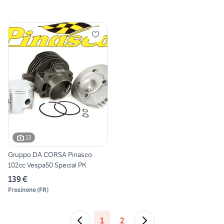
13
Gruppo DA CORSA Pinasco
102cc Vespa50 Special PK
139 €
Frosinone
(
FR
)
1
2