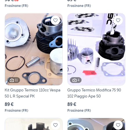
Frosinone
(
FR
)
Frosinone
(
FR
)
11
4
Kit Gruppo Termico 110cc Vespa
Gruppo Termico Modifica 75 90
50 L R Special PK
102 Piaggio Ape 50
89 €
89 €
Frosinone
(
FR
)
Frosinone
(
FR
)