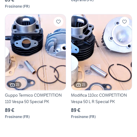
Frosinone
(
FR
)
15
15
Guppo Termico COMPETITION
Modifica 110cc COMPETITION
110 Vespa 50 Special PK
Vespa 50 L R Special PK
89 €
89 €
Frosinone
(
FR
)
Frosinone
(
FR
)