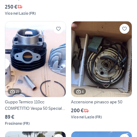
250 €
Vico nel Lazio
(
FR
)
15
4
Guppo Termico 110cc
Accensione pinasco ape 50
COMPETITIO Vespa 50 Special
200 €
PK
89 €
Vico nel Lazio
(
FR
)
Frosinone
(
FR
)