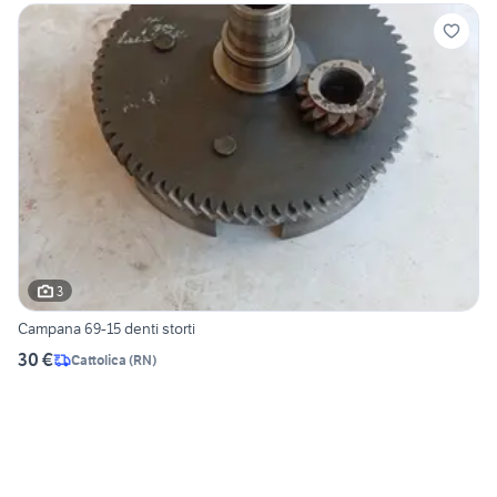
3
Campana 69-15 denti storti
30 €
Cattolica
(
RN
)