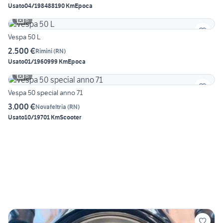
Usato
04/1984
88190 Km
Epoca
6
Vespa 50 L
2.500 €
Rimini
(
RN
)
Usato
01/1960
999 Km
Epoca
6
Vespa 50 special anno 71
3.000 €
Novafeltria
(
RN
)
Usato
10/1970
1 Km
Scooter