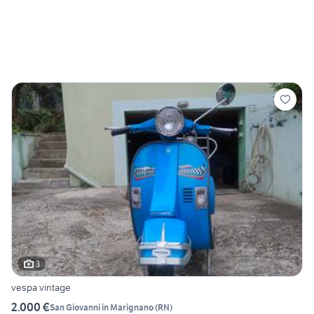
3
vespa vintage
2.000 €
San Giovanni in Marignano
(
RN
)