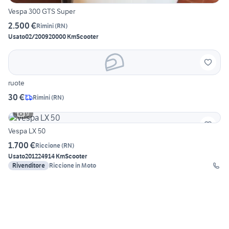
Vespa 300 GTS Super
2.500 €
Rimini
(
RN
)
Usato
02/2009
20000 Km
Scooter
ruote
30 €
Rimini
(
RN
)
9
Vespa LX 50
1.700 €
Riccione
(
RN
)
Usato
2012
24914 Km
Scooter
Rivenditore
Riccione in Moto