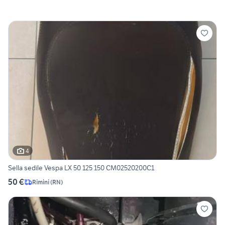
4
Sella sedile Vespa LX 50 125 150 CM02520200C1
50 €
Rimini
(
RN
)