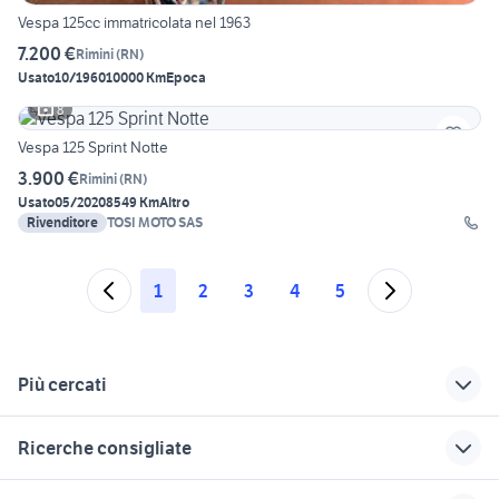
Vespa 125cc immatricolata nel 1963
7.200 €
Rimini
(
RN
)
Usato
10/1960
10000 Km
Epoca
8
Vespa 125 Sprint Notte
3.900 €
Rimini
(
RN
)
Usato
05/2020
8549 Km
Altro
Rivenditore
TOSI MOTO SAS
1
2
3
4
5
Più cercati
Correlati
Richerche simili
Suggerimenti
Ricerche consigliate
giulietta auto Emilia
auto suzuki s cross
mzv motori Emilia
Romagna
Emilia Romagna
Romagna
ktm 690 usato
yamaha x-max 400