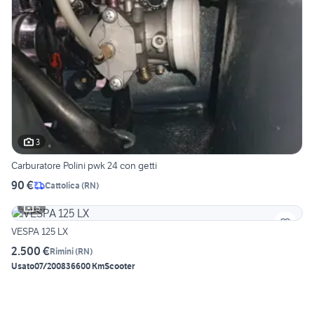
3
Carburatore Polini pwk 24 con getti
90 €
Cattolica
(
RN
)
5
VESPA 125 LX
2.500 €
Rimini
(
RN
)
Usato
07/2008
36600 Km
Scooter