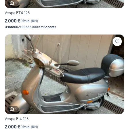
6
Vespa ET4 125
2.000 €
Rimini
(
RN
)
Usato
06/1998
55000 Km
Scooter
6
Vespa Et4 125
2.000 €
Rimini
(
RN
)