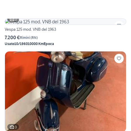
3
Vespa 125 mod. VNB del 1963
7.200 €
Rimini
(
RN
)
Usato
10/1960
10000 Km
Epoca
3