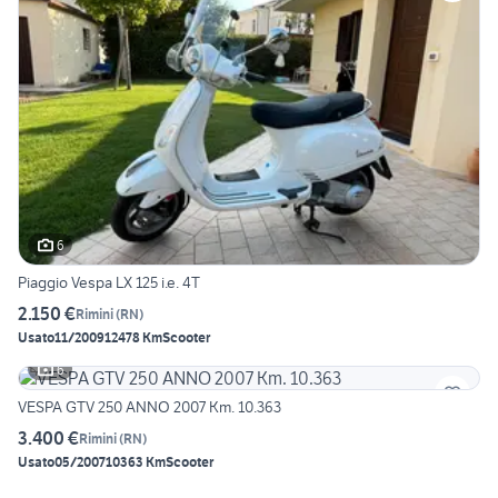
6
Piaggio Vespa LX 125 i.e. 4T
2.150 €
Rimini
(
RN
)
Usato
11/2009
12478 Km
Scooter
6
VESPA GTV 250 ANNO 2007 Km. 10.363
3.400 €
Rimini
(
RN
)
Usato
05/2007
10363 Km
Scooter