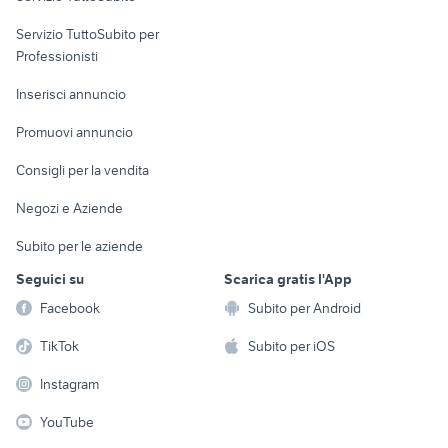
elettronica
per la casa e la
sports e hobby
Servizio TuttoSubito per
persona
Informatica
Animali
Professionisti
Arredamento e
Console e
Accessori per
Casalinghi
Inserisci annuncio
Videogiochi
animali
Elettrodomestici
Promuovi annuncio
Audio/Video
Musica e Film
Giardino e Fai da te
Consigli per la vendita
Fotografia
Libri e Riviste
Abbigliamento e
Negozi e Aziende
Telefonia
Strumenti Musicali
Accessori
Subito per le aziende
Sports
Tutto per i bambini
Seguici su
Scarica gratis l'App
Biciclette
Facebook
Subito per Android
Collezionismo
TikTok
Subito per iOS
Instagram
YouTube