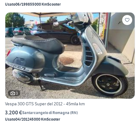
Usato
06/1998
55000 Km
Scooter
3
Vespa 300 GTS Super del 2012 - 45mila km
3.200 €
Santarcangelo di Romagna
(
RN
)
Usato
04/2012
45000 Km
Scooter