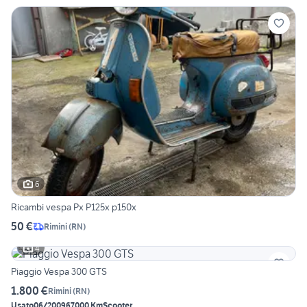
6
Ricambi vespa Px P125x p150x
50 €
Rimini
(
RN
)
4
Piaggio Vespa 300 GTS
1.800 €
Rimini
(
RN
)
Usato
06/2009
67000 Km
Scooter