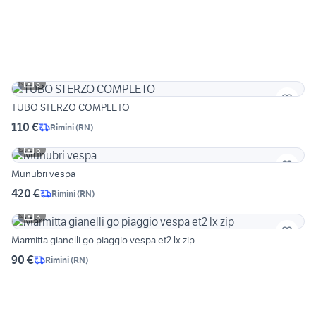
3
TUBO STERZO COMPLETO
110 €
Rimini
(
RN
)
6
Munubri vespa
420 €
Rimini
(
RN
)
3
Marmitta gianelli go piaggio vespa et2 lx zip
90 €
Rimini
(
RN
)