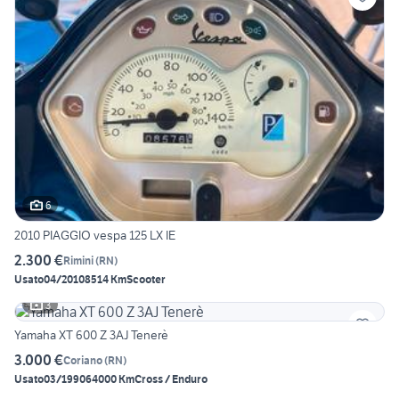
6
2010 PIAGGIO vespa 125 LX IE
2.300 €
Rimini
(
RN
)
Usato
04/2010
8514 Km
Scooter
3
Yamaha XT 600 Z 3AJ Tenerè
3.000 €
Coriano
(
RN
)
Usato
03/1990
64000 Km
Cross / Enduro