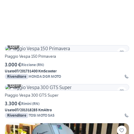
8
Piaggio Vespa 150 Primavera
3.000 €
Riccione
(
RN
)
Usato
07/2017
31400 Km
Scooter
Rivenditore
HONDA DGR MOTO
10
Piaggio Vespa 300 GTS Super
3.300 €
Rimini
(
RN
)
Usato
07/2013
18285 Km
Altro
Rivenditore
TOSI MOTO SAS