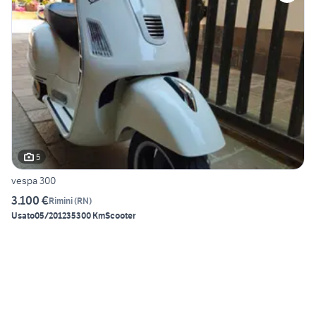
5
vespa 300
3.100 €
Rimini
(
RN
)
Usato
05/2012
35300 Km
Scooter