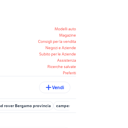
Modelli auto
Magazine
Consigli per la vendita
Negozi e Aziende
Subito per le Aziende
Assistenza
Ricerche salvate
Preferiti
Vendi
nd rover Bergamo provincia
camper usati albino
peugeot rcz Lo