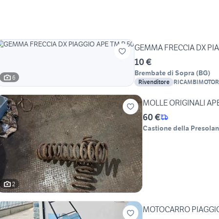
GEMMA FRECCIA DX PIA
10 €
Brembate di Sopra
(
BG
)
6
Rivenditore
RICAMBIMOTOR
MOLLE ORIGINALI AP
60 €
Castione della Presola
2
MOTOCARRO PIAGGIO 