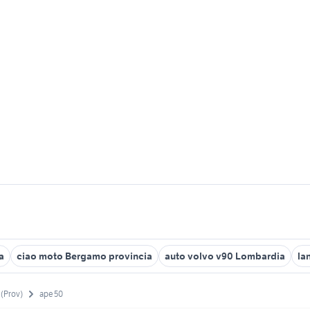
a
ciao moto Bergamo provincia
auto volvo v90 Lombardia
la
(Prov)
ape 50