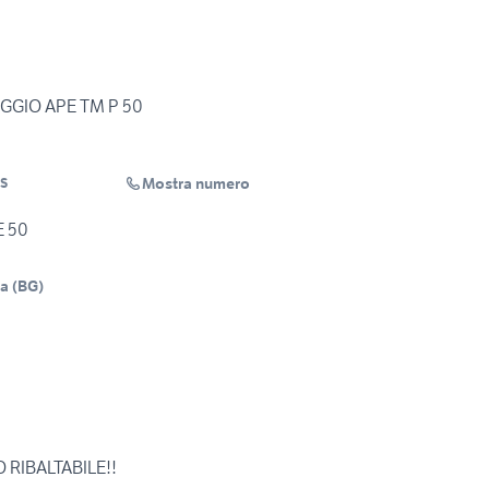
GGIO APE TM P 50
Mostra numero
S
E 50
na
(
BG
)
RIBALTABILE!!