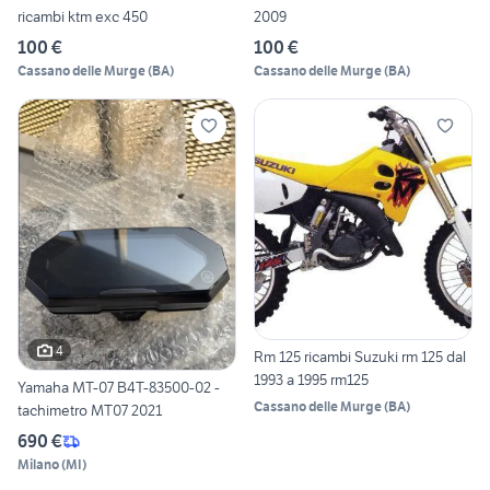
ricambi ktm exc 450
2009
100 €
100 €
Cassano delle Murge
(
BA
)
Cassano delle Murge
(
BA
)
4
Rm 125 ricambi Suzuki rm 125 dal
1993 a 1995 rm125
Yamaha MT-07 B4T-83500-02 -
Cassano delle Murge
(
BA
)
tachimetro MT07 2021
690 €
Milano
(
MI
)