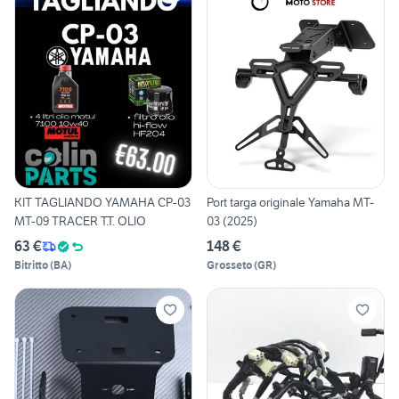
KIT TAGLIANDO YAMAHA CP-03
Port targa originale Yamaha MT-
MT-09 TRACER T.T. OLIO
03 (2025)
63 €
148 €
Bitritto
(
BA
)
Grosseto
(
GR
)