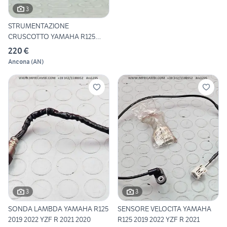
3
STRUMENTAZIONE
CRUSCOTTO YAMAHA R125
2019 2022 YZF
220 €
Ancona
(
AN
)
3
3
SONDA LAMBDA YAMAHA R125
SENSORE VELOCITA YAMAHA
2019 2022 YZF R 2021 2020
R125 2019 2022 YZF R 2021