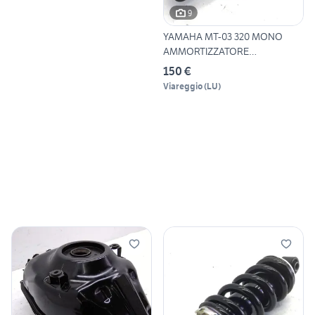
9
YAMAHA MT-03 320 MONO
AMMORTIZZATORE
POSTERIORE -
150 €
Viareggio
(
LU
)