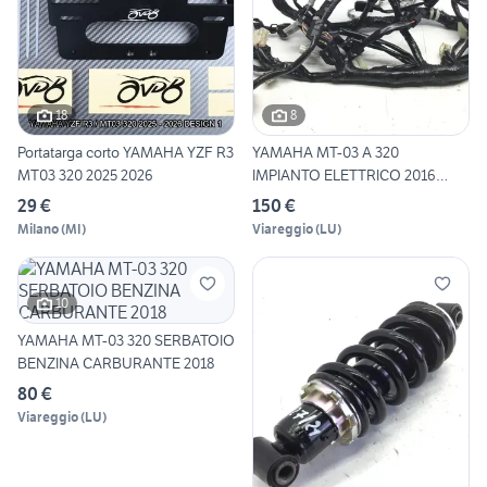
18
8
Portatarga corto YAMAHA YZF R3
YAMAHA MT-03 A 320
MT03 320 2025 2026
IMPIANTO ELETTRICO 2016
RH07K
29 €
150 €
Milano
(
MI
)
Viareggio
(
LU
)
10
YAMAHA MT-03 320 SERBATOIO
BENZINA CARBURANTE 2018
80 €
Viareggio
(
LU
)