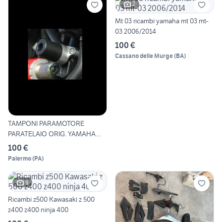
2
Mt 03 ricambi yamaha mt 03 mt-
03 2006/2014
100 €
Cassano delle Murge
(
BA
)
TAMPONI PARAMOTORE
PARATELAIO ORIG. YAMAHA
MT03 20
100 €
Palermo
(
PA
)
9
Ricambi z500 Kawasaki z 500
z400 z400 ninja 400