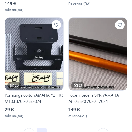
149 €
Ravenna
(
RA
)
Milano
(
MI
)
25
13
Portatarga corto YAMAHA YZF R3
Foderi forcella SPR YAMAHA
MT03 320 2015 2024
MT03 320 2020 - 2024
29 €
149 €
Milano
(
MI
)
Milano
(
MI
)