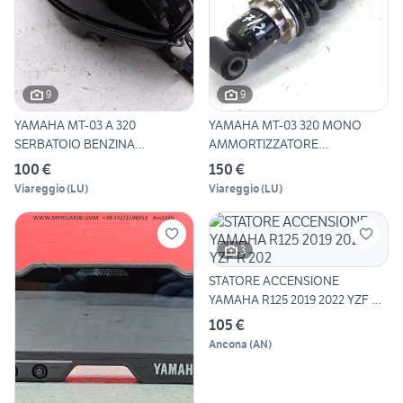
9
9
YAMAHA MT-03 A 320
YAMAHA MT-03 320 MONO
SERBATOIO BENZINA
AMMORTIZZATORE
CARBURANTE E
POSTERIORE -
100 €
150 €
Viareggio
(
LU
)
Viareggio
(
LU
)
3
STATORE ACCENSIONE
YAMAHA R125 2019 2022 YZF R
202
105 €
Ancona
(
AN
)