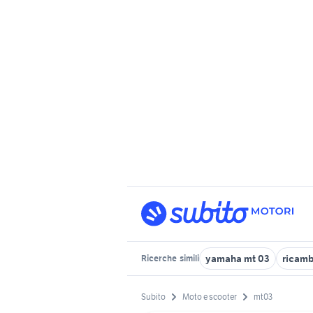
yamaha mt 03
ricamb
Ricerche
simili
Subito
Moto e scooter
mt03