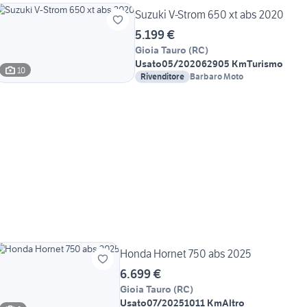
Suzuki V-Strom 650 xt abs 2020
5.199 €
Gioia Tauro
(
RC
)
Usato
05/2020
62905 Km
Turismo
10
Rivenditore
Barbaro Moto
Honda Hornet 750 abs 2025
6.699 €
Gioia Tauro
(
RC
)
Usato
07/2025
1011 Km
Altro