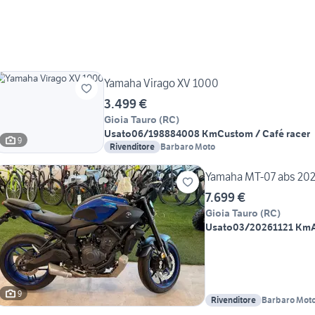
Yamaha Virago XV 1000
3.499 €
Gioia Tauro
(
RC
)
Usato
06/1988
84008 Km
Custom / Café racer
9
Rivenditore
Barbaro Moto
Yamaha MT-07 abs 20
7.699 €
Gioia Tauro
(
RC
)
Usato
03/2026
1121 Km
9
Rivenditore
Barbaro Mot