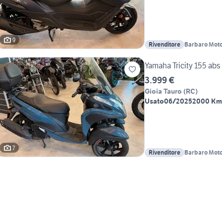
9
Rivenditore
Barbaro Mot
Yamaha Tricity 155 abs
3.999 €
Gioia Tauro
(
RC
)
Usato
06/2025
2000 Km
7
Rivenditore
Barbaro Mot