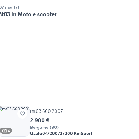
37 risultati
t03 in Moto e scooter
mt03 660 2007
2.900 €
Bergamo
(
BG
)
4
Usato
04/2007
37000 Km
Sport