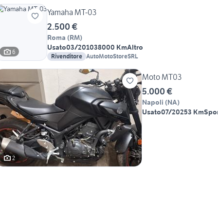
Yamaha MT-03
2.500 €
Roma
(
RM
)
Usato
03/2010
38000 Km
Altro
6
Rivenditore
AutoMotoStoreSRL
Moto MT03
5.000 €
Napoli
(
NA
)
Usato
07/2025
3 Km
Spo
2