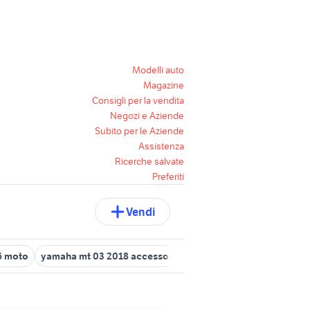
Modelli auto
Magazine
Consigli per la vendita
Negozi e Aziende
Subito per le Aziende
Assistenza
Ricerche salvate
Preferiti
Vendi
6 moto
yamaha mt 03 2018 accessori moto
yamaha mt03 access