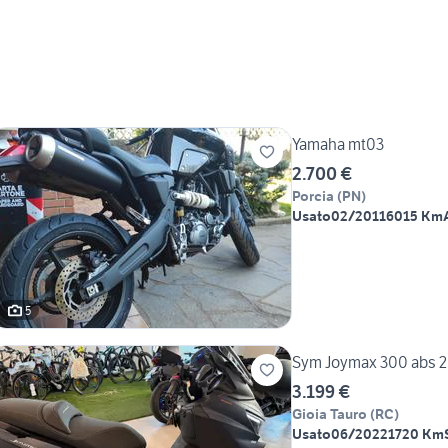
Yamaha mt03
2.700 €
Porcia
(
PN
)
Usato
02/2011
6015 Km
5
Sym Joymax 300 abs 
3.199 €
Gioia Tauro
(
RC
)
Usato
06/2022
1720 Km