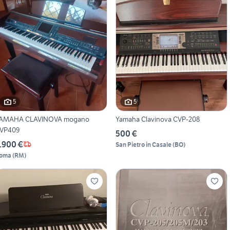
5
5
AMAHA CLAVINOVA mogano
Yamaha Clavinova CVP-208
VP409
500 €
.900 €
San Pietro in Casale
(
BO
)
oma
(
RM
)