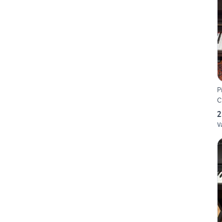
P
C
2
V