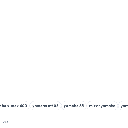
aha x-max 400
yamaha mt 03
yamaha 85
mixer yamaha
yam
inova