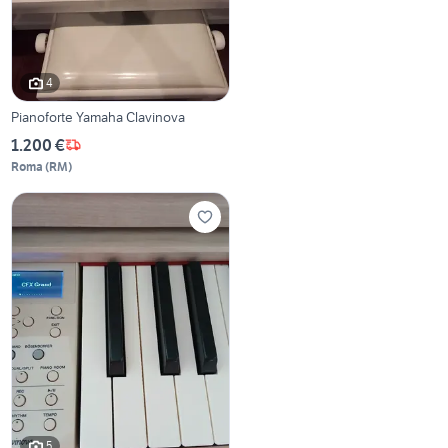
4
Pianoforte Yamaha Clavinova
1.200 €
Roma
(
RM
)
5