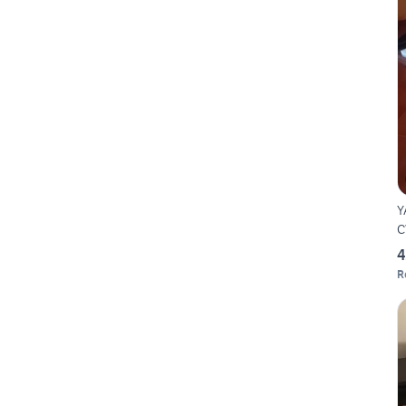
Y
C
4
R