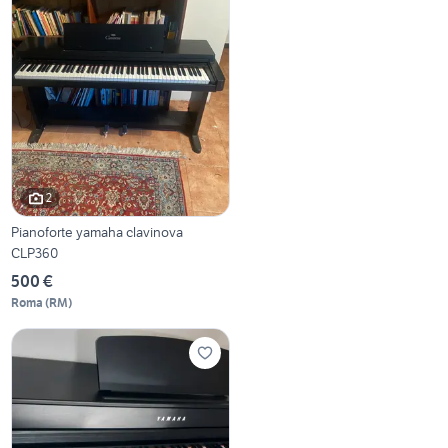
2
Pianoforte yamaha clavinova
CLP360
500 €
Roma
(
RM
)