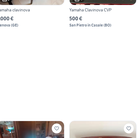
amaha clavinova
Yamaha Clavinova CVP
.000 €
500 €
enova
(
GE
)
San Pietro in Casale
(
BO
)