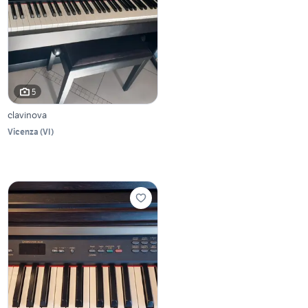
5
clavinova
Vicenza
(
VI
)