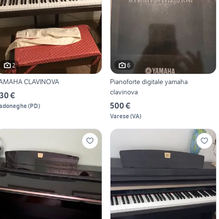
2
6
AMAHA CLAVINOVA
Pianoforte digitale yamaha
clavinova
30 €
500 €
adoneghe
(
PD
)
Varese
(
VA
)