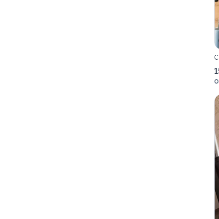
C
1
O