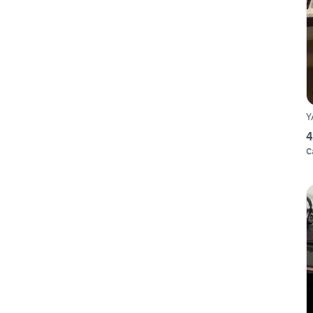
Y
4
C