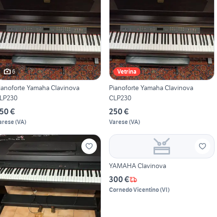
6
Vetrina
ianoforte Yamaha Clavinova
Pianoforte Yamaha Clavinova
LP230
CLP230
50 €
250 €
arese
(
VA
)
Varese
(
VA
)
YAMAHA Clavinova
300 €
Cornedo Vicentino
(
VI
)