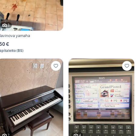
3
lavinova yamaha
50 €
spitaletto
(
BS
)
2
4