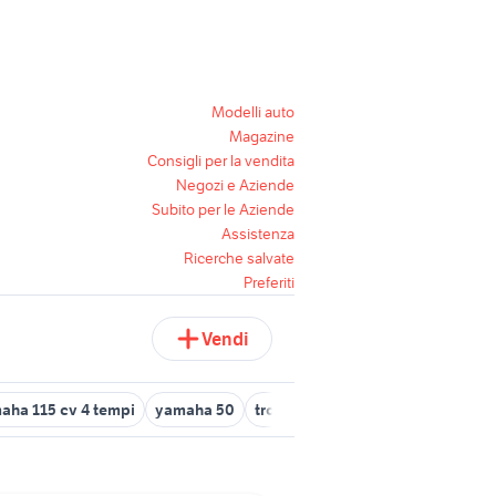
Modelli auto
Magazine
Consigli per la vendita
Negozi e Aziende
Subito per le Aziende
Assistenza
Ricerche salvate
Preferiti
Vendi
aha 115 cv 4 tempi
yamaha 50
trombone yamaha
yamaha trac