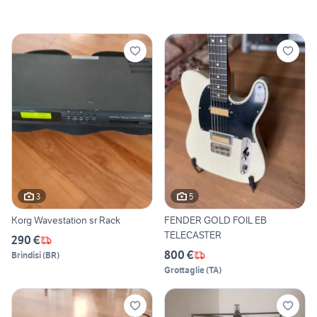
3
5
Korg Wavestation sr Rack
FENDER GOLD FOIL EB
TELECASTER
290 €
800 €
Brindisi
(
BR
)
Grottaglie
(
TA
)