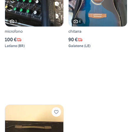
3
4
microfono
chitarra
100 €
90 €
Latiano
(
BR
)
Galatone
(
LE
)