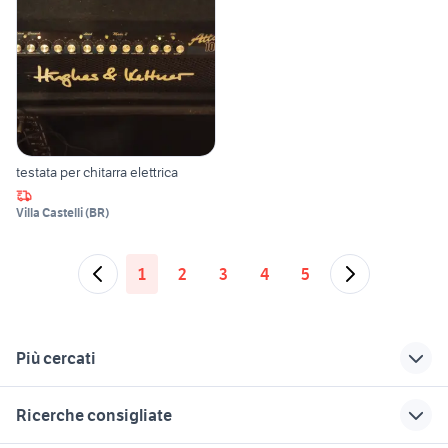
testata per chitarra elettrica
Villa Castelli
(
BR
)
1
2
3
4
5
Più cercati
Correlati
Richerche simili
Suggerimenti
Ricerche consigliate
solo scambio it
midas venice
strumenti musicali