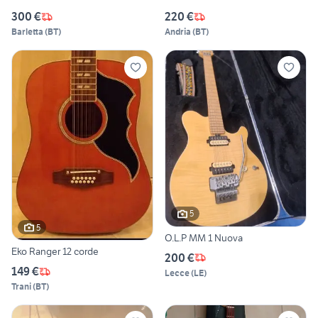
300 €
220 €
Barletta
(
BT
)
Andria
(
BT
)
5
5
O.L.P MM 1 Nuova
Eko Ranger 12 corde
200 €
149 €
Lecce
(
LE
)
Trani
(
BT
)