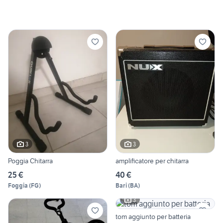
3
3
Poggia Chitarra
amplificatore per chitarra
25 €
40 €
Foggia
(
FG
)
Bari
(
BA
)
3
tom aggiunto per batteria