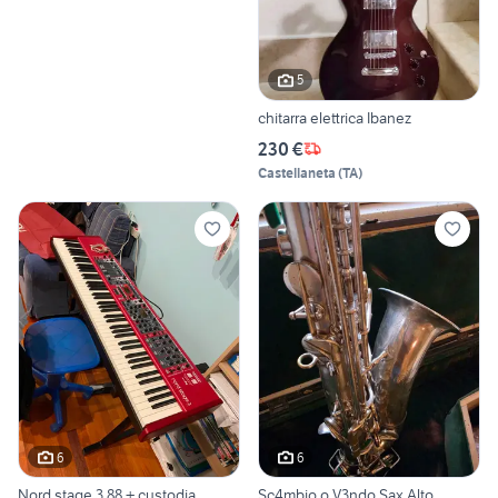
5
chitarra elettrica Ibanez
230 €
Castellaneta
(
TA
)
6
6
Nord stage 3 88 + custodia
Sc4mbio o V3ndo Sax Alto