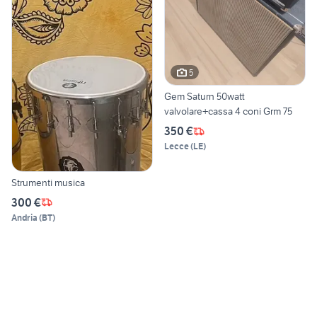
5
Gem Saturn 50watt
valvolare+cassa 4 coni Grm 75
350 €
Lecce
(
LE
)
Strumenti musica
300 €
Andria
(
BT
)