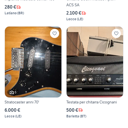
ACS SA
280 €
2.100 €
Latiano
(
BR
)
Lecce
(
LE
)
6
Stratocaster anni 70'
Testata per chitarra Cicognani
6.000 €
500 €
Lecce
(
LE
)
Barletta
(
BT
)