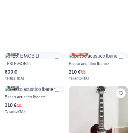
3
Vetrina
TESTE MOBILI
Basso acustico Ibanez
600 €
210 €
Terlizzi
(
BA
)
Taranto
(
TA
)
6
Basso acustico Ibanez
210 €
Taranto
(
TA
)