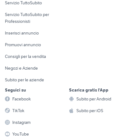
Servizio TuttoSubito
elettronica
per la casa e la
sports e hobby
Servizio TuttoSubito per
persona
Informatica
Animali
Professionisti
Arredamento e
Console e
Accessori per
Casalinghi
Inserisci annuncio
Videogiochi
animali
Elettrodomestici
Promuovi annuncio
Audio/Video
Musica e Film
Giardino e Fai da te
Consigli per la vendita
Fotografia
Libri e Riviste
Abbigliamento e
Negozi e Aziende
Telefonia
Strumenti Musicali
Accessori
Subito per le aziende
Sports
Tutto per i bambini
Seguici su
Scarica gratis l'App
Biciclette
Facebook
Subito per Android
Collezionismo
TikTok
Subito per iOS
Instagram
YouTube