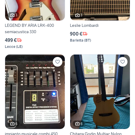
3
3
LEGEND BY ARIA LRK-400
Leslie Lombardi
semiacustica 330
900 €
499 €
Barletta
(
BT
)
Lecce
(
LE
)
6
6
impianto musicale combi 450
Chitarra Godin Multiac Nylon