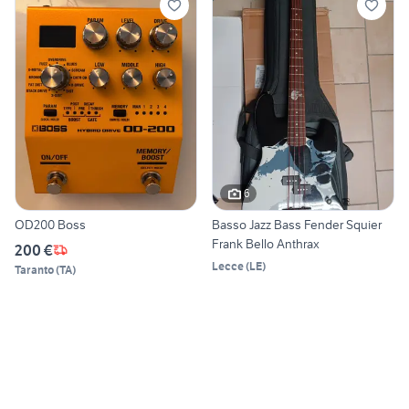
6
OD200 Boss
Basso Jazz Bass Fender Squier
Frank Bello Anthrax
200 €
Lecce
(
LE
)
Taranto
(
TA
)