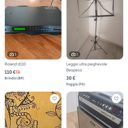
3
2
Roland d110
Leggio ultra pieghevole
Bespeco
110 €
30 €
Brindisi
(
BR
)
Foggia
(
FG
)