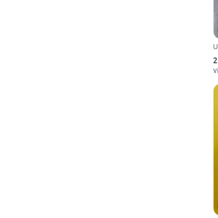
U
2
V