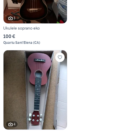
3
Ukulele soprano eko
100 €
Quartu Sant'Elena
(
CA
)
4