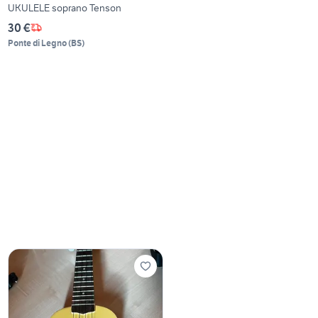
UKULELE soprano Tenson
30 €
Ponte di Legno
(
BS
)