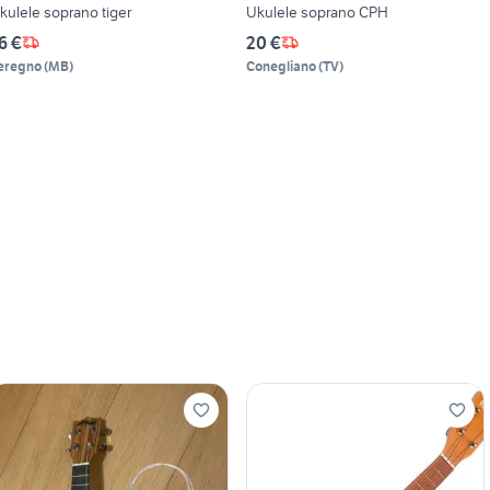
kulele soprano tiger
Ukulele soprano CPH
6 €
20 €
eregno
(
MB
)
Conegliano
(
TV
)