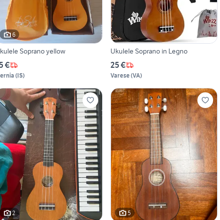
6
kulele Soprano yellow
Ukulele Soprano in Legno
5 €
25 €
sernia
(
IS
)
Varese
(
VA
)
2
5