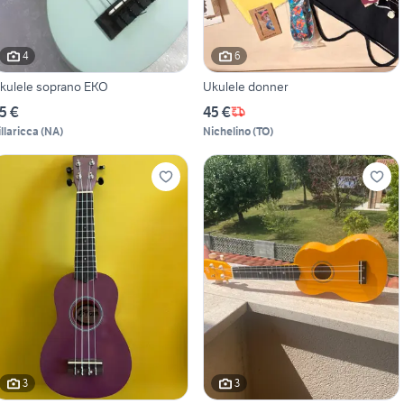
4
6
kulele soprano EKO
Ukulele donner
5 €
45 €
illaricca
(
NA
)
Nichelino
(
TO
)
3
3