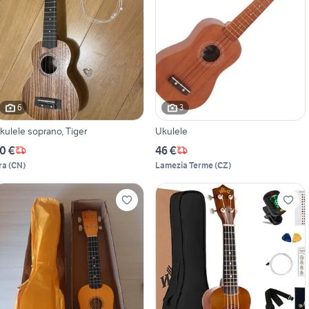
6
3
kulele soprano, Tiger
Ukulele
0 €
46 €
ra
(
CN
)
Lamezia Terme
(
CZ
)