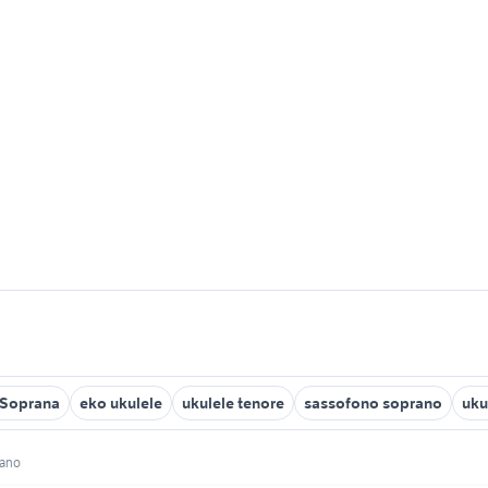
 Soprana
eko ukulele
ukulele tenore
sassofono soprano
uku
rano