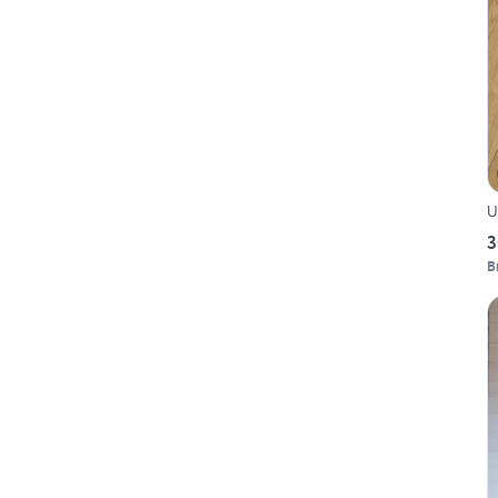
U
3
B