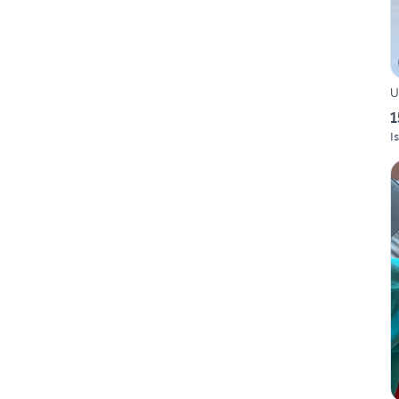
U
1
I