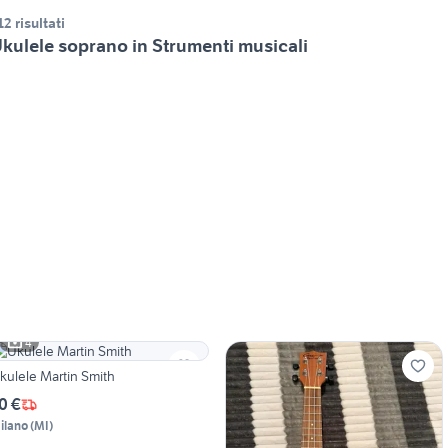
12 risultati
kulele soprano in Strumenti musicali
4
kulele Martin Smith
0 €
ilano
(
MI
)