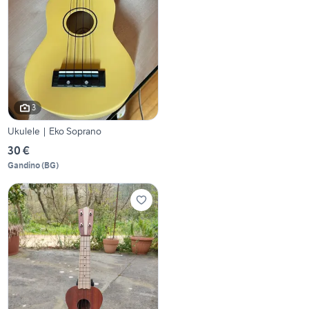
3
Ukulele | Eko Soprano
30 €
Gandino
(
BG
)