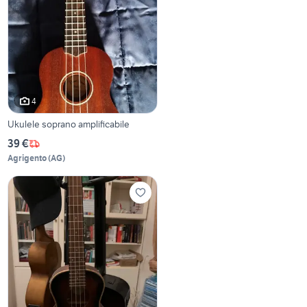
4
Ukulele soprano amplificabile
39 €
Agrigento
(
AG
)