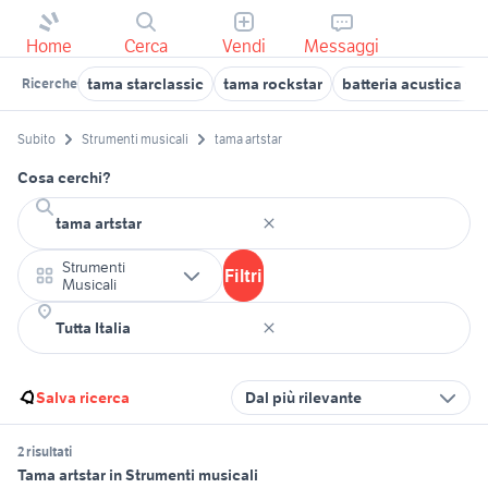
Home
Cerca
Vendi
Messaggi
tama starclassic
tama rockstar
batteria acustica ta
Ricerche
Subito
Strumenti musicali
tama artstar
Cosa cerchi?
Strumenti
Filtri
Musicali
Salva ricerca
Dal più rilevante
2 risultati
Tama artstar in Strumenti musicali