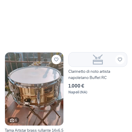
Clarinetto di noto artista
napoletano Buffet RC
1.000 €
Napoli
(
NA
)
6
Tama Artstar brass rullante 14x6,5